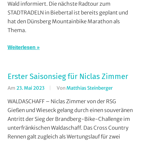
Wald informiert. Die nächste Radtour zum
Countrytourenfahren
STADTRADELN in Biebertal ist bereits geplant und
(CTF)
,
Radtourenfahren
hat den Dünsberg Mountainbike Marathon als
(RTF)
,
Thema.
Vereine
Weiterlesen
Erster Saisonsieg für Niclas Zimmer
Am
23. Mai 2023
Von
Matthias Steinberger
In
Cross
WALDASCHAFF – Niclas Zimmer von der RSG
Country
,
Gießen und Wieseck gelang durch einen souveränen
Mountainbik
Antritt der Sieg der Brandberg-Bike-Challenge im
RSG
unterfränkischen Waldaschaff. Das Cross Country
Gießen
Rennen galt zugleich als Wertungslauf für zwei
und