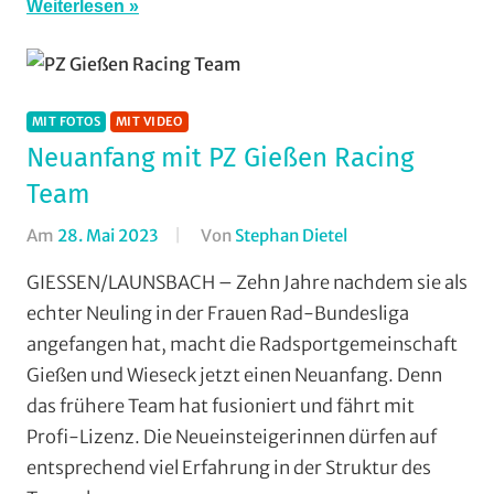
Weiterlesen
MIT FOTOS
MIT VIDEO
Neuanfang mit PZ Gießen Racing
Team
Am
28. Mai 2023
Von
Stephan Dietel
In
Mit
GIESSEN/LAUNSBACH – Zehn Jahre nachdem sie als
Fotos
,
echter Neuling in der Frauen Rad-Bundesliga
Mit
angefangen hat, macht die Radsportgemeinschaft
Video
,
Gießen und Wieseck jetzt einen Neuanfang. Denn
Multimedia
,
das frühere Team hat fusioniert und fährt mit
RSG
Profi-Lizenz. Die Neueinsteigerinnen dürfen auf
Gießen
und
entsprechend viel Erfahrung in der Struktur des
Wieseck
,