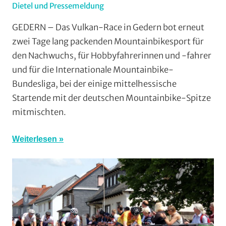
Dietel und Pressemeldung
In
Cross
GEDERN – Das Vulkan-Race in Gedern bot erneut
Country
,
zwei Tage lang packenden Mountainbikesport für
Mit
den Nachwuchs, für Hobbyfahrerinnen und -fahrer
Fotos
,
und für die Internationale Mountainbike-
Mit
Bundesliga, bei der einige mittelhessische
Video
,
Startende mit der deutschen Mountainbike-Spitze
Mountainbike
,
Multimedia
,
mitmischten.
RSG
Gießen
Weiterlesen
und
Wieseck
,
TGV
Schotten
,
Vereine