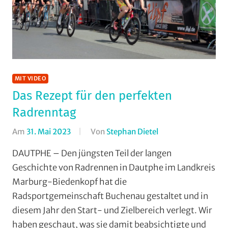
MIT VIDEO
Das Rezept für den perfekten
Radrenntag
Am
31. Mai 2023
Von
Stephan Dietel
In
Jedermann
,
DAUTPHE – Den jüngsten Teil der langen
Mit
Geschichte von Radrennen in Dautphe im Landkreis
Video
,
Marburg-Biedenkopf hat die
Multimedia
,
Radsportgemeinschaft Buchenau gestaltet und in
RSG
diesem Jahr den Start- und Zielbereich verlegt. Wir
Buchenau
,
haben geschaut, was sie damit beabsichtigte und
Rundstrecke
,