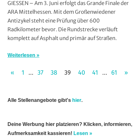
GIESSEN – Am 3. Juni erfolgt das Grande Finale der
Jedermann
,
ARA Mittelhessen. Mit dem Großenwiedener
Rundstrecke
,
Antizykel steht eine Prüfung über 600
Strasse
,
Radkilometer bevor. Die Rundstrecke verläuft
Wohin
komplett auf Asphalt und primär auf Straßen.
am
Wochenende
(WaW)
Weiterlesen
/
Seitennummerierung
Veranstaltung
VORHERIGE
NÄCH
«
1
37
38
39
40
41
61
»
…
…
BEITRÄGE
BEIT
der
Beiträge
.
Alle Stellenangebote gibt's
hier
Deine Werbung hier platzieren? Klicken, informieren,
Aufmerksamkeit kassieren!
Lesen »