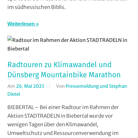
im südhessischen Biblis.
Weiterlesen
Radtouren zu Klimawandel und
Dünsberg Mountainbike Marathon
Am
26. Mai 2023
Von
Pressemeldung und Stephan
Dietel
In
Alltagsradfahren
,
BIEBERTAL – Bei einer Radtour im Rahmen der
AMC
Aktion STADTRADELN in Biebertal wurde vor
Rodheim-
wenigen Tagen über den Klimawandel,
Bieber
,
Umweltschutz und Ressourcenverwendung im
Breitensport
,