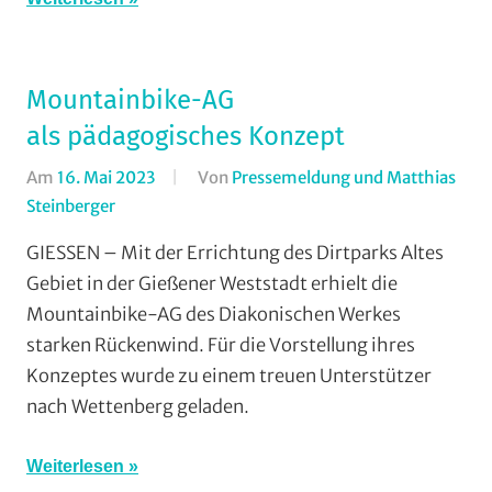
Mountainbike-AG
als pädagogisches Konzept
Am
16. Mai 2023
Von
Pressemeldung und Matthias
Steinberger
In
Dirt/BMX
,
GIESSEN – Mit der Errichtung des Dirtparks Altes
Enduro
,
Gebiet in der Gießener Weststadt erhielt die
Mountainbike
Mountainbike-AG des Diakonischen Werkes
starken Rückenwind. Für die Vorstellung ihres
Konzeptes wurde zu einem treuen Unterstützer
nach Wettenberg geladen.
Weiterlesen