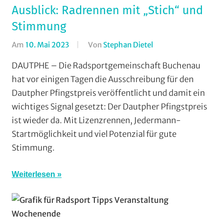
Ausblick: Radrennen mit „Stich“ und
Stimmung
Am
10. Mai 2023
Von
Stephan Dietel
In
Jedermann
,
DAUTPHE – Die Radsportgemeinschaft Buchenau
RSG
hat vor einigen Tagen die Ausschreibung für den
Buchenau
,
Dautpher Pfingstpreis veröffentlicht und damit ein
Rundstrecke
,
wichtiges Signal gesetzt: Der Dautpher Pfingstpreis
Strasse
,
ist wieder da. Mit Lizenzrennen, Jedermann-
Vereine
Startmöglichkeit und viel Potenzial für gute
Stimmung.
Weiterlesen