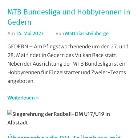
MTB Bundesliga und Hobbyrennen in
Gedern
Am
14. Mai 2023
Von
Matthias Steinberger
In
Cross
GEDERN – Am Pfingstwochenende um den 27. und
Country
,
28. Mai findet in Gedern das Vulkan Race statt.
Mountainbik
Neben der Ausrichtung der MTB Bundesliga ist ein
TGV
Hobbyrennen für Einzelstarter und Zweier-Teams
Schotten
,
angeboten.
Vereine
,
Wohin
am
Weiterlesen
Wochenend
(WaW)
/
Veranstaltun