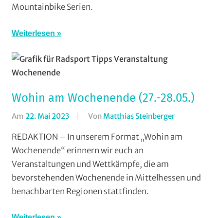
Mountainbike Serien.
Wieseck
,
Vereine
Weiterlesen
Wohin am Wochenende (27.-28.05.)
Am
22. Mai 2023
Von
Matthias Steinberger
In
Formate
,
REDAKTION – In unserem Format „Wohin am
Wohin
Wochenende“ erinnern wir euch an
am
Veranstaltungen und Wettkämpfe, die am
Wochenend
bevorstehenden Wochenende in Mittelhessen und
(WaW)
benachbarten Regionen stattfinden.
/
Veranstaltu
Weiterlesen