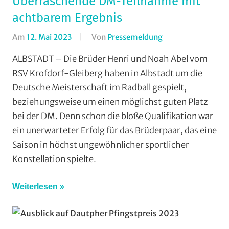
Überraschende DM-Teilnahme mit
achtbarem Ergebnis
Am
12. Mai 2023
Von
Pressemeldung
In
Halle
,
ALBSTADT – Die Brüder Henri und Noah Abel vom
Radball
,
RSV Krofdorf-Gleiberg haben in Albstadt um die
RSV
Deutsche Meisterschaft im Radball gespielt,
Krofdorf-
beziehungsweise um einen möglichst guten Platz
Gleiberg
,
bei der DM. Denn schon die bloße Qualifikation war
Vereine
ein unerwarteter Erfolg für das Brüderpaar, das eine
Saison in höchst ungewöhnlicher sportlicher
Konstellation spielte.
Weiterlesen