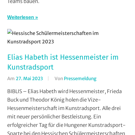
Teams bauen.
Strasse
,
Vereine
Weiterlesen
Elias Habeth ist Hessenmeister im
Kunstradsport
Am
27. Mai 2023
Von
Pressemeldung
In
Halle
,
BIBLIS – Elias Habeth wird Hessenmeister, Frieda
Kunstradsport
,
Buck und Theodor König holen die Vize-
RVG
Hessenmeisterschaft im Kunstradsport. Alle drei
Hungen
,
mit neuer persönlicher Bestleistung. Ein
Vereine
erfolgreicher Tag für die Hungener Kunstradsport-
Sparte bei den Hessischen Schülermeisterschaften