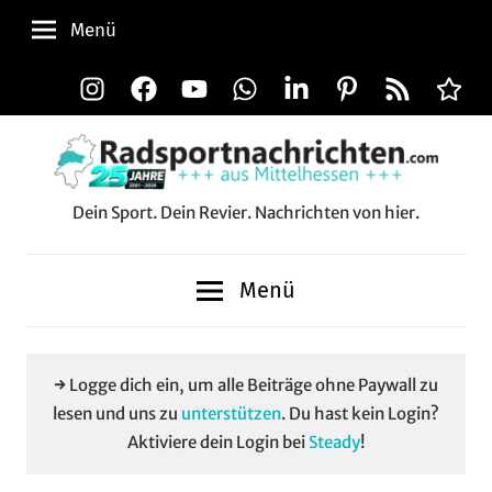
Zum
Menü
Inhalt
springen
Instagram
Facebook
YouTube
WhatsApp
LinkedIn
Pinterest
RSS-
Alle
Feed
Aussp
Dein Sport. Dein Revier. Nachrichten von hier.
Radsportnachrichten.c
aus
Menü
Mittelhessen
→ Logge dich ein, um alle Beiträge ohne Paywall zu
lesen und uns zu
unterstützen
. Du hast kein Login?
Aktiviere dein Login bei
Steady
!