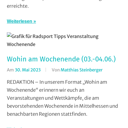
Strasse
,
erreichte.
Vereine
Weiterlesen
Wohin am Wochenende (03.-04.06.)
Am
30. Mai 2023
Von
Matthias Steinberger
In
Formate
,
REDAKTION – In unserem Format „Wohin am
Wohin
Wochenende“ erinnern wir euch an
am
Veranstaltungen und Wettkämpfe, die am
Wochenend
bevorstehenden Wochenende in Mittelhessen und
(WaW)
benachbarten Regionen stattfinden.
/
Veranstaltu