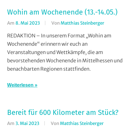
Wohin am Wochenende (13.-14.05.)
Am
8. Mai 2023
Von
Matthias Steinberger
In
Formate
,
REDAKTION – In unserem Format „Wohin am
Wohin
Wochenende“ erinnern wir euch an
am
Veranstaltungen und Wettkämpfe, die am
Wochenende
bevorstehenden Wochenende in Mittelhessen und
(WaW)
benachbarten Regionen stattfinden.
/
Veranstaltung
Weiterlesen
Bereit für 600 Kilometer am Stück?
Am
3. Mai 2023
Von
Matthias Steinberger
In
Formate
,