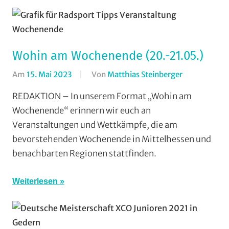
Wohin am Wochenende (20.-21.05.)
Am
15. Mai 2023
Von
Matthias Steinberger
In
Formate
,
REDAKTION – In unserem Format „Wohin am
Wohin
Wochenende“ erinnern wir euch an
am
Veranstaltungen und Wettkämpfe, die am
Wochenende
bevorstehenden Wochenende in Mittelhessen und
(WaW)
benachbarten Regionen stattfinden.
/
Veranstaltun
Weiterlesen