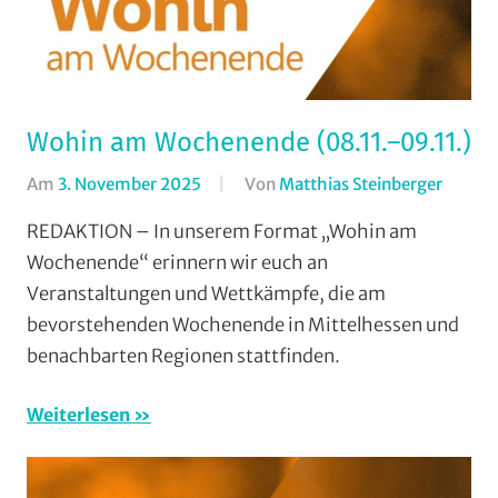
Wohin am Wochenende (08.11.–09.11.)
Am
3. November 2025
Von
Matthias Steinberger
In
Forma
REDAKTION – In unserem Format „Wohin am
Wohin
Wochenende“ erinnern wir euch an
am
Veranstaltungen und Wettkämpfe, die am
Woche
bevorstehenden Wochenende in Mittelhessen und
(WaW)
benachbarten Regionen stattfinden.
/
Verans
Weiterlesen