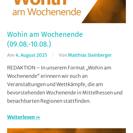
Wohin am Wochenende
(09.08.-10.08.)
Am
4. August 2025
Von
Matthias Steinberger
In
Formate
,
REDAKTION – In unserem Format „Wohin am
Wohin
Wochenende“ erinnern wir euch an
am
Veranstaltungen und Wettkämpfe, die am
Wochene
bevorstehenden Wochenende in Mittelhessen und
(WaW)
benachbarten Regionen stattfinden.
/
Veranstal
Weiterlesen