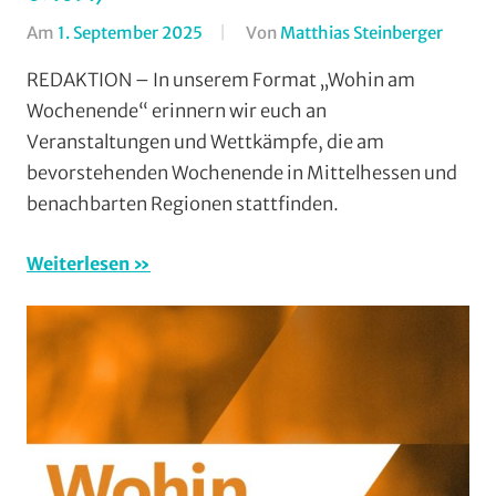
Am
1. September 2025
Von
Matthias Steinberger
In
Forma
REDAKTION – In unserem Format „Wohin am
Wohin
Wochenende“ erinnern wir euch an
am
Veranstaltungen und Wettkämpfe, die am
Woche
bevorstehenden Wochenende in Mittelhessen und
(WaW)
benachbarten Regionen stattfinden.
/
Verans
Weiterlesen