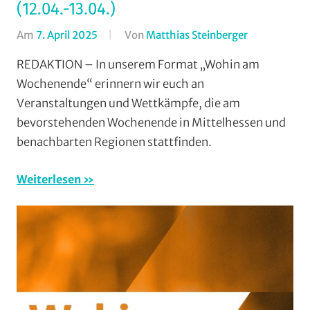
(12.04.-13.04.)
Am
7. April 2025
Von
Matthias Steinberger
In
Formate
,
REDAKTION – In unserem Format „Wohin am
Wohin
Wochenende“ erinnern wir euch an
am
Veranstaltungen und Wettkämpfe, die am
Wochenend
bevorstehenden Wochenende in Mittelhessen und
(WaW)
benachbarten Regionen stattfinden.
/
Veranstaltun
Weiterlesen