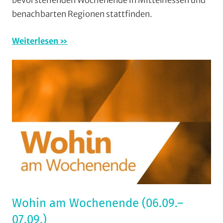
bevorstehenden Wochenende in Mittelhessen und
(WaW)
benachbarten Regionen stattfinden.
/
Veranst
Weiterlesen
Wohin am Wochenende (06.09.–
07.09.)