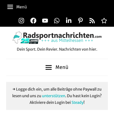
Zum
Menü
Inhalt
springen
Instagram
Facebook
YouTube
WhatsApp
LinkedIn
Pinterest
RSS-
Alle
Feed
Aussp
Dein Sport. Dein Revier. Nachrichten von hier.
Radsportnachrichten.c
aus
Menü
Mittelhessen
→ Logge dich ein, um alle Beiträge ohne Paywall zu
lesen und uns zu
unterstützen
. Du hast kein Login?
Aktiviere dein Login bei
Steady
!