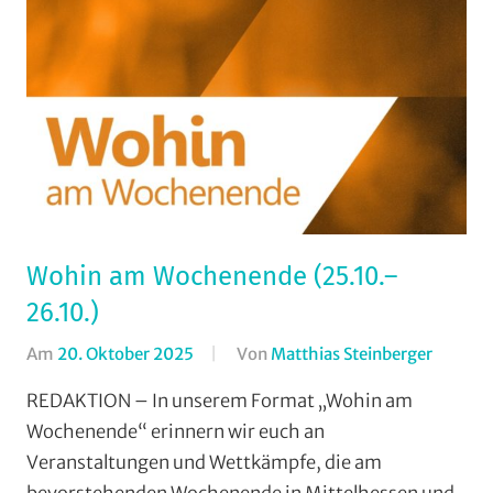
Wohin am Wochenende (25.10.–
26.10.)
Am
20. Oktober 2025
Von
Matthias Steinberger
In
Format
REDAKTION – In unserem Format „Wohin am
Wohin
Wochenende“ erinnern wir euch an
am
Veranstaltungen und Wettkämpfe, die am
Wochen