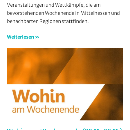
Veranstaltungen und Wettkämpfe, die am
Woch
bevorstehenden Wochenende in Mittelhessen und
(WaW
benachbarten Regionen stattfinden.
/
Veran
Weiterlesen