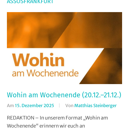
ASSOSFRANKFURT
Wohin am Wochenende (20.12.–21.12.)
Am
15. Dezember 2025
Von
Matthias Steinberger
In
Forma
REDAKTION – In unserem Format „Wohin am
Wohi
Wochenende“ erinnern wir euch an
am