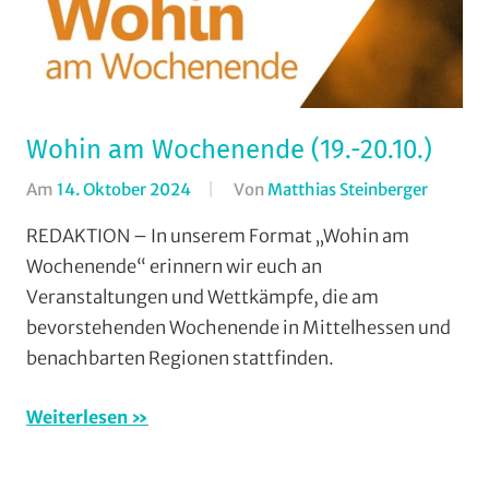
Wohin am Wochenende (19.-20.10.)
Am
14. Oktober 2024
Von
Matthias Steinberger
In
Format
REDAKTION – In unserem Format „Wohin am
Wohin
Wochenende“ erinnern wir euch an
am
Veranstaltungen und Wettkämpfe, die am
Wochen
bevorstehenden Wochenende in Mittelhessen und
(WaW)
benachbarten Regionen stattfinden.
/
Veranst
Weiterlesen