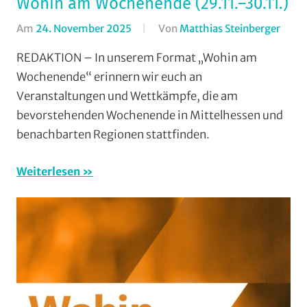
Wohin am Wochenende (29.11.–30.11.)
Am
24. November 2025
Von
Matthias Steinberger
In
Form
REDAKTION – In unserem Format „Wohin am
Wohi
Wochenende“ erinnern wir euch an
am
Veranstaltungen und Wettkämpfe, die am
Woch
bevorstehenden Wochenende in Mittelhessen und
(WaW
benachbarten Regionen stattfinden.
/
Veran
Weiterlesen