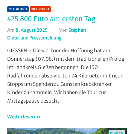
MIT AUDIO
MIT VIDEO
425.800 Euro am ersten Tag
Am
8. August 2025
Von
Stephan
Dietel und Pressemeldung
In
Breitensport
,
GIESSEN – Die 42. Tour der Hoffnung hat am
Mit
Donnerstag (07.08.) mit dem traditionellen Prolog
Audio
,
im Landkreis Gießen begonnen. Die 150
Mit
Radfahrenden absolvierten 74 Kilometer mit neun
Video
,
Stopps um Spenden zu Gunsten krebskranker
Multimedia
,
Kinder zu sammeln. Wir haben die Tour zur
Radtourenfahren
(RTF)
,
Mittagspause besucht.
Radwandern
,
Tour
Weiterlesen
der
Hoffnung
,
BICKEN