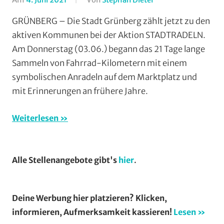
Alltagsradfahren
,
GRÜNBERG – Die Stadt Grünberg zählt jetzt zu den
Breitensport
,
aktiven Kommunen bei der Aktion STADTRADELN.
Mit
Am Donnerstag (03.06.) begann das 21 Tage lange
Audio
,
Sammeln von Fahrrad-Kilometern mit einem
Mit
symbolischen Anradeln auf dem Marktplatz und
Video
,
mit Erinnerungen an frühere Jahre.
Multimedia
,
Radtourenfahren
(RTF)
,
Weiterlesen
Radwandern
Alle Stellenangebote gibt's
hier
.
Deine Werbung hier platzieren? Klicken,
informieren, Aufmerksamkeit kassieren!
Lesen »