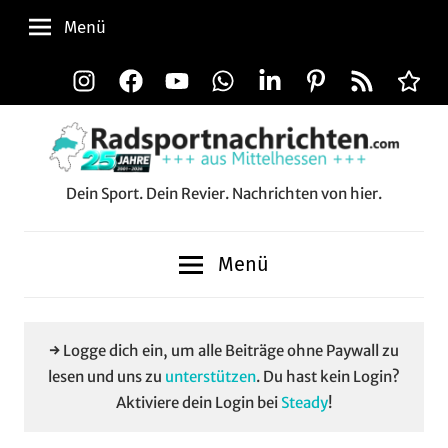
Zum
Menü
Inhalt
springen
Instagram
Facebook
YouTube
WhatsApp
LinkedIn
Pinterest
RSS-
Alle
Feed
Aussp
Dein Sport. Dein Revier. Nachrichten von hier.
Radsportnachrichten.c
aus
Menü
Mittelhessen
→ Logge dich ein, um alle Beiträge ohne Paywall zu
lesen und uns zu
unterstützen
. Du hast kein Login?
Aktiviere dein Login bei
Steady
!