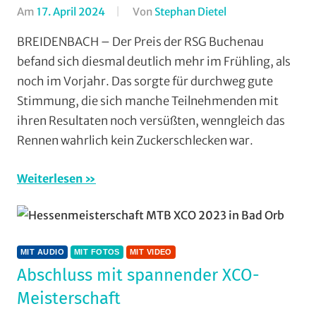
Am
17. April 2024
Von
Stephan Dietel
In
Veranstaltungstipp
FSC
BREIDENBACH – Der Preis der RSG Buchenau
Bad
befand sich diesmal deutlich mehr im Frühling, als
Endbach
,
noch im Vorjahr. Das sorgte für durchweg gute
Mit
Stimmung, die sich manche Teilnehmenden mit
Audio
,
ihren Resultaten noch versüßten, wenngleich das
Mit
Rennen wahrlich kein Zuckerschlecken war.
Fotos
,
Mit
Video
,
Weiterlesen
Multimedia
,
RSG
Buchenau
,
RSG
MIT AUDIO
MIT FOTOS
MIT VIDEO
Gießen
Abschluss mit spannender XCO-
und
Meisterschaft
Wieseck
,