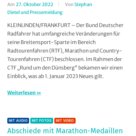
Am
27. Oktober 2022
Von
Stephan
Dietel und Pressemeldung
In
Breitensport
,
KLEINLINDEN/FRANKFURT – Der Bund Deutscher
Countrytourenfahren
Radfahrer hat umfangreiche Veränderungen für
(CTF)
,
seine Breitensport-Sparte im Bereich
Mit
Radtourenfahren (RTF), Marathon und Country-
Audio
,
Tourenfahren (CTF) beschlossen. Im Rahmen der
Mit
CTF „Rund um den Dünsberg“ bekamen wir einen
Fotos
,
Mit
Einblick, was ab 1. Januar 2023 Neues gilt.
Video
,
Multimedia
,
Weiterlesen
Radtourenfahren
(RTF)
,
Radwandern
,
MIT AUDIO
MIT FOTOS
MIT VIDEO
RV
Abschiede mit Marathon-Medaillen
Gießen-