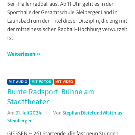
5er-Hallenradball aus. Ab 11 Uhr geht es in der
Mit
Sporthalle der Gesamtschule Gleiberger Land in
Audio
,
Launsbach um den Titel dieser Disziplin, die eng mit
Mit
der mittelhessischen Radball-Hochburg verwurzelt
Video
,
Multimedia
ist.
Radball
,
RSV
Weiterlesen
Krofdorf-
Gleiberg
,
Vereine
,
MIT AUDIO
MIT FOTOS
MIT VIDEO
Wohin
Bunte Radsport-Bühne am
am
Wochenend
Stadttheater
(WaW)
Am
31. Juli 2024
Von
Stephan Dietel und Matthias
/
Steinberger
In
Veranstaltu
Jedermann
,
GIESSEN – 261 Startende, die fast neun Stunden