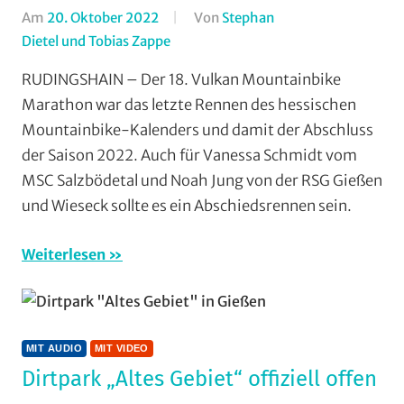
Kleinlinden
,
Am
20. Oktober 2022
Von
Stephan
Vereine
Dietel und Tobias Zappe
In
AMC
RUDINGSHAIN – Der 18. Vulkan Mountainbike
Rodheim-
Marathon war das letzte Rennen des hessischen
Bieber
,
Mountainbike-Kalenders und damit der Abschluss
Marathon
,
der Saison 2022. Auch für Vanessa Schmidt vom
Mit
MSC Salzbödetal und Noah Jung von der RSG Gießen
Audio
,
und Wieseck sollte es ein Abschiedsrennen sein.
Mit
Fotos
,
Mit
Weiterlesen
Video
,
Mountainbike
,
MSC
Salzbödetal
,
MIT AUDIO
MIT VIDEO
Multimedia
,
Dirtpark „Altes Gebiet“ offiziell offen
RSG