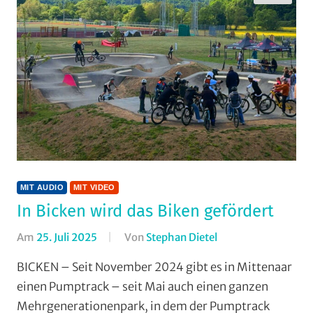
Vereine
MIT AUDIO
MIT VIDEO
In Bicken wird das Biken gefördert
Am
25. Juli 2025
Von
Stephan Dietel
In
Bicken
,
BICKEN – Seit November 2024 gibt es in Mittenaar
Dirt/BMX
,
einen Pumptrack – seit Mai auch einen ganzen
Mit
Mehrgenerationenpark, in dem der Pumptrack
Audio
,