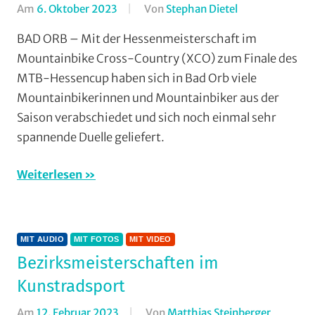
RSV
Am
6. Oktober 2023
Von
Stephan Dietel
In
Limburg
,
Cross
BAD ORB – Mit der Hessenmeisterschaft im
RSV
Country
,
Mountainbike Cross-Country (XCO) zum Finale des
Marburg
,
Mit
MTB-Hessencup haben sich in Bad Orb viele
Rundstrecke
,
Audio
,
Mountainbikerinnen und Mountainbiker aus der
RV
Mit
Saison verabschiedet und sich noch einmal sehr
Gießen-
Fotos
,
Kleinlinden
,
spannende Duelle geliefert.
Mit
Strasse
,
Video
,
Vereine
Mountainbike
,
Weiterlesen
Multimedia
,
RSG
Gießen
MIT AUDIO
MIT FOTOS
MIT VIDEO
und
Bezirksmeisterschaften im
Wieseck
,
TGV
Kunstradsport
Schotten
,
Am
12. Februar 2023
Von
Matthias Steinberger
In