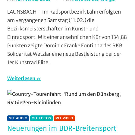
Vereine
Einradfa
LAUNSBACH – Im Radsportbezirk Lahn erfolgten
Halle
,
am vergangenen Samstag (11.02.) die
Kunstrad
Bezirksmeisterschaften im Kunst- und
Mit
Einradsport. Mit einer ansehnlichen Kür von 134,88
Audio
,
Punkten zeigte Dominic Franke Fontinha des RKB
Mit
Solidarität Wetzlar eine neue Bestleistung bei der
Fotos
,
Mit
1er Kunstrad Elite.
Video
,
Multime
Weiterlesen
RSV
Ernstha
RSV
Krofdorf
Gleiberg
MIT AUDIO
MIT FOTOS
MIT VIDEO
Vereine
Neuerungen im BDR-Breitensport