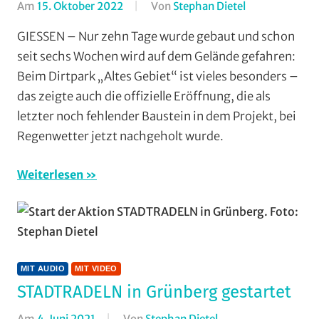
Am
15. Oktober 2022
Von
Stephan Dietel
In
Gießen
Dirt/BMX
,
und
GIESSEN – Nur zehn Tage wurde gebaut und schon
Mit
Wieseck
,
seit sechs Wochen wird auf dem Gelände gefahren:
Audio
,
TGV
Beim Dirtpark „Altes Gebiet“ ist vieles besonders –
Mit
Schotten
,
das zeigte auch die offizielle Eröffnung, die als
Video
,
Vereine
letzter noch fehlender Baustein in dem Projekt, bei
Mountainbike
,
Regenwetter jetzt nachgeholt wurde.
Multimedia
Weiterlesen
MIT AUDIO
MIT VIDEO
STADTRADELN in Grünberg gestartet
Am
4. Juni 2021
Von
Stephan Dietel
In