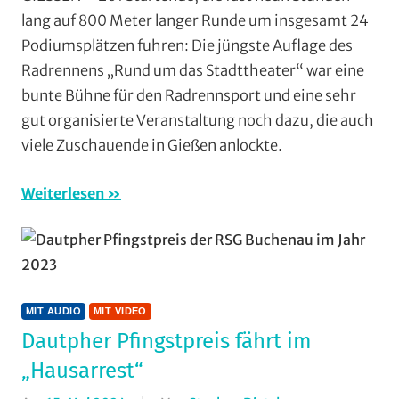
Mit
lang auf 800 Meter langer Runde um insgesamt 24
Audio
,
Podiumsplätzen fuhren: Die jüngste Auflage des
Mit
Radrennens „Rund um das Stadttheater“ war eine
Fotos
,
bunte Bühne für den Radrennsport und eine sehr
Mit
gut organisierte Veranstaltung noch dazu, die auch
Video
,
Multimedia
,
viele Zuschauende in Gießen anlockte.
RSG
Gießen
Weiterlesen
und
Wieseck
,
Rundstrecke
,
Strasse
,
Vereine
MIT AUDIO
MIT VIDEO
Dautpher Pfingstpreis fährt im
„Hausarrest“