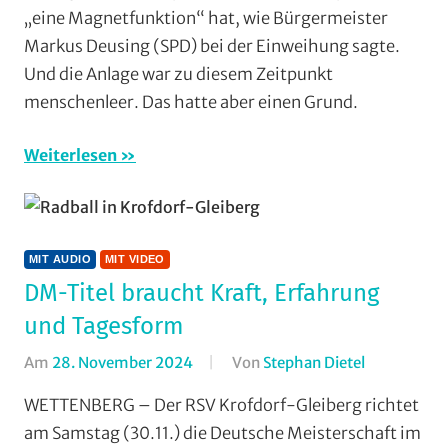
„eine Magnetfunktion“ hat, wie Bürgermeister
Mit
Markus Deusing (SPD) bei der Einweihung sagte.
Video
,
Und die Anlage war zu diesem Zeitpunkt
Mountainbike
,
Multimedia
,
menschenleer. Das hatte aber einen Grund.
Orte
Weiterlesen
MIT AUDIO
MIT VIDEO
DM-Titel braucht Kraft, Erfahrung
und Tagesform
Am
28. November 2024
Von
Stephan Dietel
In
Formate
,
WETTENBERG – Der RSV Krofdorf-Gleiberg richtet
Halle
,
am Samstag (30.11.) die Deutsche Meisterschaft im
Kunstradsp