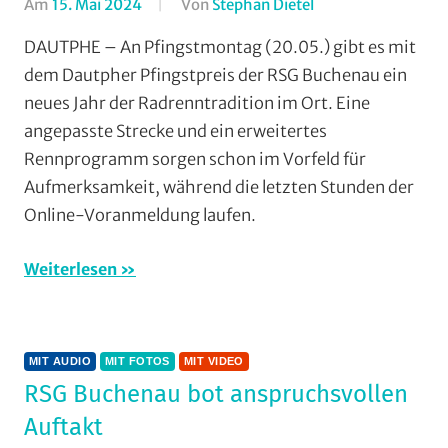
Am
15. Mai 2024
Von
Stephan Dietel
In
Formate
,
DAUTPHE – An Pfingstmontag (20.05.) gibt es mit
Jedermann
,
dem Dautpher Pfingstpreis der RSG Buchenau ein
Mit
neues Jahr der Radrenntradition im Ort. Eine
Audio
,
angepasste Strecke und ein erweitertes
Mit
Rennprogramm sorgen schon im Vorfeld für
Video
,
Aufmerksamkeit, während die letzten Stunden der
Multimedia
,
RSG
Online-Voranmeldung laufen.
Buchenau
,
Rundstrecke
,
Weiterlesen
Strasse
,
Vereine
,
Wohin
MIT AUDIO
MIT FOTOS
MIT VIDEO
am
RSG Buchenau bot anspruchsvollen
Wochenende
(WaW)
Auftakt
/