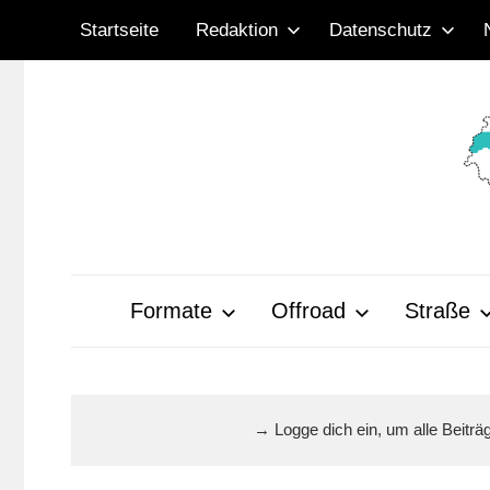
Zum
Startseite
Redaktion
Datenschutz
Inhalt
springen
Radsportnachrich
aus
Formate
Offroad
Straße
Mittelhessen
→ Logge dich ein, um alle Beitr