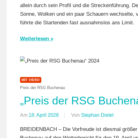
allein durch sein Profil und die Streckenführung. 
Sonne, Wolken und ein paar Schauern wechselte, ve
führte die Startenden fast ausnahmslos ans Limit.
Weiterlesen
MIT VIDEO
Preis der RSG Buchenau
„Preis der RSG Buchena
Am
18. April 2026
Von
Stephan Dietel
In
Breidenba
BREIDENBACH – Die Vorfreude ist diesmal größer 
Formate
,
Buchenau auf den Wetterbericht für den 19. April 