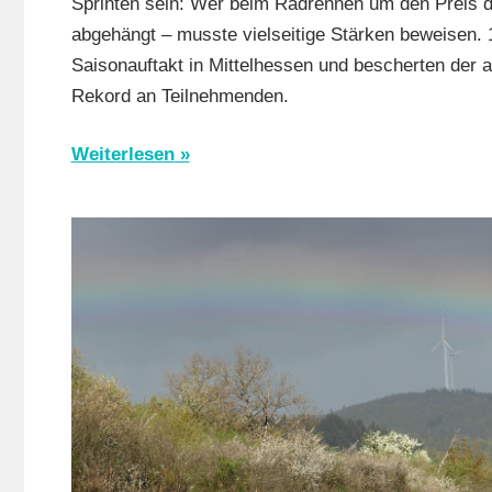
Sprinten sein: Wer beim Radrennen um den Preis 
Mit
abgehängt – musste vielseitige Stärken beweisen. 
Fotos
,
Saisonauftakt in Mittelhessen und bescherten der
Multimedia
Rekord an Teilnehmenden.
Orte
,
RSG
Weiterlesen
Buchenau
,
RSG
Gießen
und
Wieseck
,
RSV
Limburg
,
RSV
Marburg
,
Rundstrec
RV