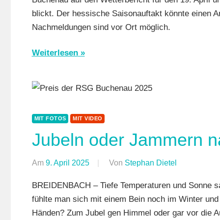
Jederman
blickt. Der hessische Saisonauftakt könnte einen 
Mit
Nachmeldungen sind vor Ort möglich.
Video
,
Multimedia
Weiterlesen
Orte
,
RSG
Buchenau
,
RSG
Gießen
MIT FOTOS
MIT VIDEO
und
Jubeln oder Jammern n
Wieseck
,
RSV
Am
9. April 2025
Von
Stephan Dietel
In
Limburg
,
Breidenbac
RSV
BREIDENBACH – Tiefe Temperaturen und Sonne sat
Jedermann
,
Marburg
,
fühlte man sich mit einem Bein noch im Winter un
Mit
Rundstrec
Händen? Zum Jubel gen Himmel oder gar vor die Au
Fotos
,