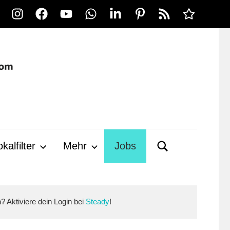
Instagram
Facebook
YouTube
WhatsApp
LinkedIn
Pinterest
RSS-
Alle
Feed
Ausspielwe
kalfilter
Mehr
Jobs
n? Aktiviere dein Login bei
Steady
!