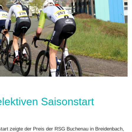
n
,
lektiven Saisonstart
ch
,
art zeigte der Preis der RSG Buchenau in Breidenbach,