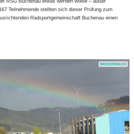
der RSG Buchenau etwas werden wollte – außer
167 Teilnehmende stellten sich dieser Prüfung zum
 ausrichtenden Radsportgemeinschaft Buchenau einen
,
BREIDENBACH
ke
,