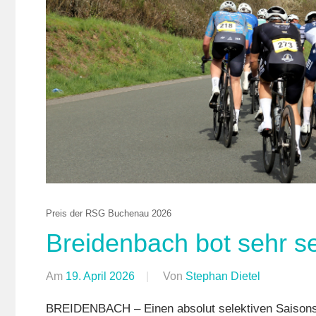
Gießen-
Kleinlinde
Strasse
,
Vereine
Preis der RSG Buchenau 2026
Breidenbach bot sehr se
Am
19. April 2026
Von
Stephan Dietel
In
Breidenba
BREIDENBACH – Einen absolut selektiven Saisonst
Orte