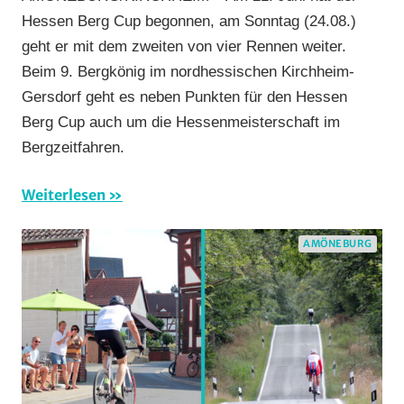
Bergzeitfahren
Hessen Berg Cup begonnen, am Sonntag (24.08.)
Formate
,
geht er mit dem zweiten von vier Rennen weiter.
Jedermann
,
Beim 9. Bergkönig im nordhessischen Kirchheim-
Orte
,
Gersdorf geht es neben Punkten für den Hessen
RSG
Gießen
Berg Cup auch um die Hessenmeisterschaft im
und
Bergzeitfahren.
Wieseck
,
RSV
Weiterlesen
Marburg
,
Strasse
,
AMÖNEBURG
Vereine
,
Wohin
am
Wochenende
(WaW)
/
Veranstaltungs