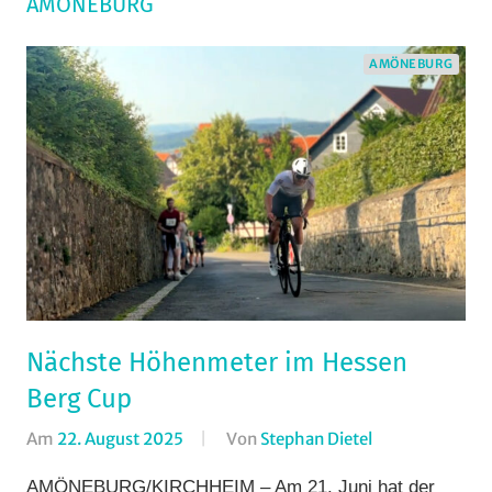
AMÖNEBURG
AMÖNEBURG
Nächste Höhenmeter im Hessen
Berg Cup
Am
22. August 2025
Von
Stephan Dietel
In
Amöneburg
,
AMÖNEBURG/KIRCHHEIM – Am 21. Juni hat der