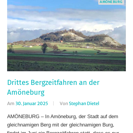
Wohin
AMÖNEBURG
am
Wochenende
(WaW)
/
Veranstaltungstip
Drittes Bergzeitfahren an der
Amöneburg
Am
30. Januar 2025
Von
Stephan Dietel
In
Amöneburg
,
AMÖNEBURG – In Amöneburg, der Stadt auf dem
Bergzeitfahren
,
gleichnamigen Berg mit der gleichnamigen Burg,
Jedermann
,
findet im Juni ein Bergzeitfahren statt, dass es nur