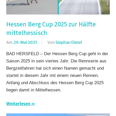
Hessen Berg Cup 2025 zur Hälfte
mittelhessisch
Am
29. Mai 2025
Von
Stephan Dietel
In
Amöneburg
,
BAD HERSFELD – Der Hessen Berg Cup geht in der
Bergzeitfahren
,
Saison 2025 in sein viertes Jahr. Die Rennserie aus
Formate
,
Bergzeitfahren hat sich einen Namen gemacht und
Orte
,
startet in diesem Jahr mit einem neuen Rennen.
RSG
Anfang und Abschluss des Hessen Berg Cup 2025
Gießen
und
liegen damit in Mittelhessen.
Wieseck
,
Strasse
,
Weiterlesen
Vereine
,