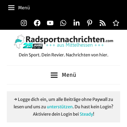
Zum
Menü
Inhalt
springen
Instagram
Facebook
YouTube
WhatsApp
LinkedIn
Pinterest
RSS-
Alle
Feed
Aussp
Dein Sport. Dein Revier. Nachrichten von hier.
Radsportnachrichten.c
aus
Menü
Mittelhessen
→ Logge dich ein, um alle Beiträge ohne Paywall zu
lesen und uns zu
unterstützen
. Du hast kein Login?
Aktiviere dein Login bei
Steady
!