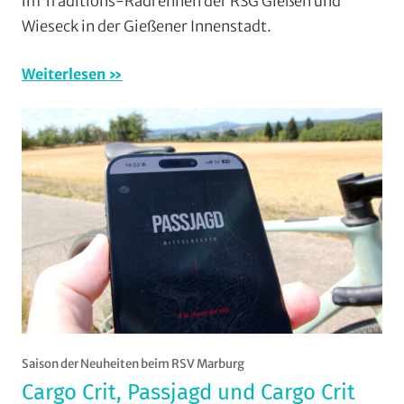
im Traditions-Radrennen der RSG Gießen und
Orte
,
Wieseck in der Gießener Innenstadt.
RSG
Gießen
Weiterlesen
und
Wieseck
,
Rundstrecke
,
Strasse
,
Vereine
Saison der Neuheiten beim RSV Marburg
Cargo Crit, Passjagd und Cargo Crit