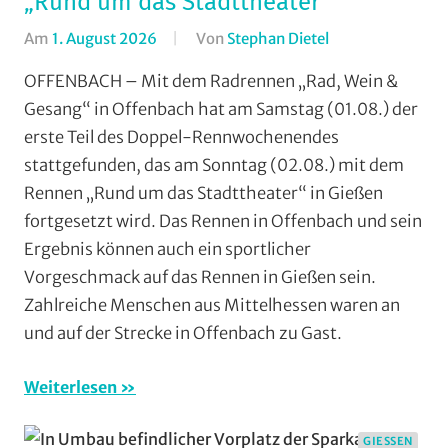
„Rund um das Stadttheater“
Am
1. August 2026
Von
Stephan Dietel
In
Aufmacher
OFFENBACH – Mit dem Radrennen „Rad, Wein &
-
Gesang“ in Offenbach hat am Samstag (01.08.) der
Top
erste Teil des Doppel-Rennwochenendes
News
,
stattgefunden, das am Sonntag (02.08.) mit dem
Formate
,
Rennen „Rund um das Stadttheater“ in Gießen
Jedermann
,
fortgesetzt wird. Das Rennen in Offenbach und sein
RSG
Gießen
Ergebnis können auch ein sportlicher
und
Vorgeschmack auf das Rennen in Gießen sein.
Wieseck
,
Zahlreiche Menschen aus Mittelhessen waren an
Rundstrecke
,
und auf der Strecke in Offenbach zu Gast.
Strasse
,
Vereine
,
Weiterlesen
Wohin
am
GIESSEN