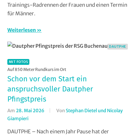
Vereine
,
Trainings-Radrennen der Frauen und einen Termin
Weimar/Lahn
,
für Männer.
Wohin
am
Weiterlesen
Wochenende
(WaW)
DAUTPHE
/
Veranstaltungstipp
MIT FOTOS
Auf 850 Meter Rundkurs im Ort
Schon vor dem Start ein
anspruchsvoller Dautpher
Pfingstpreis
Am
28. Mai 2026
Von
Stephan Dietel und Nicolay
Giampieri
In
Dautphe
,
DAUTPHE – Nach einem Jahr Pause hat der
Jedermann
,