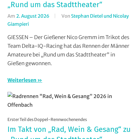
„Rund um das Stadttheater“
/
Veranstaltungst
Am
2. August 2026
Von
Stephan Dietel und Nicolay
Giampieri
In
Aufmacher
GIESSEN – Der Gießener Nico Gremm im Trikot des
-
Team Delta-IQ-Racing hat das Rennen der Männer
Top
Amateure bei „Rund um das Stadttheater“ in
News
,
Gießen gewonnen.
Gießen
,
Jedermann
,
Weiterlesen
Orte
,
RSG
Gießen
und
Wieseck
,
Erster Teil des Doppel-Rennwochenendes
Rundstrecke
,
Im Takt von „Rad, Wein & Gesang“ zu
Strasse
,
Vereine