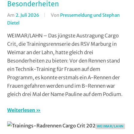
Besonderheiten
Am
2. Juli 2026
Von
Pressemeldung und Stephan
Dietel
In
Jedermann
,
WEIMAR/LAHN – Das jüngste Austragung Cargo
Mit
Crit, die Trainingsrennserie des RSV Marburg in
Fotos
,
Weimar an der Lahn, hatte gleich drei
Multimedia
,
Besonderheiten zu bieten: Vor den Rennen stand
Orte
,
ein Technik-Training für Frauen auf dem
RSV
Programm, es konnte erstmals ein A-Rennen der
Marburg
,
Rundstrecke
,
Frauen gefahren werden und im B-Rennen war
Strasse
,
gleich drei Mal der Name Pauline auf dem Podium.
Vereine
,
Weimar/Lahn
Weiterlesen
WEIMAR/LAHN