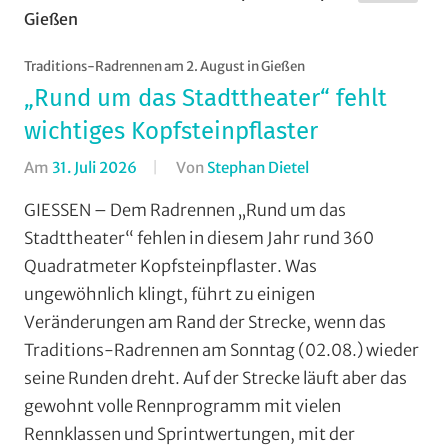
Wochenende
(WaW)
/
Traditions-Radrennen am 2. August in Gießen
Veranstaltungsti
„Rund um das Stadttheater“ fehlt
wichtiges Kopfsteinpflaster
Am
31. Juli 2026
Von
Stephan Dietel
In
Formate
,
GIESSEN – Dem Radrennen „Rund um das
Gießen
,
Stadttheater“ fehlen in diesem Jahr rund 360
Jedermann
,
Quadratmeter Kopfsteinpflaster. Was
Orte
,
ungewöhnlich klingt, führt zu einigen
RSG
Veränderungen am Rand der Strecke, wenn das
Gießen
Traditions-Radrennen am Sonntag (02.08.) wieder
und
Wieseck
,
seine Runden dreht. Auf der Strecke läuft aber das
Rundstrecke
,
gewohnt volle Rennprogramm mit vielen
Strasse
,
Rennklassen und Sprintwertungen, mit der