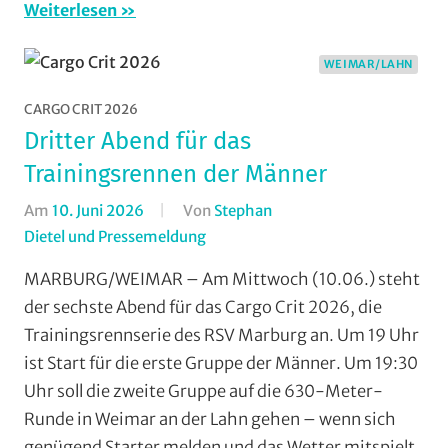
Weiterlesen
Marburg
,
Rundstrecke
,
Strasse
,
WEIMAR/LAHN
Vereine
,
CARGO CRIT 2026
Weimar/Lahn
,
Dritter Abend für das
Wohin
am
Trainingsrennen der Männer
Wochenende
Am
10. Juni 2026
Von
Stephan
(WaW)
Dietel und Pressemeldung
In
/
Formate
,
Veranstaltungstipps
MARBURG/WEIMAR – Am Mittwoch (10.06.) steht
Jedermann
,
der sechste Abend für das Cargo Crit 2026, die
Orte
,
Trainingsrennserie des RSV Marburg an. Um 19 Uhr
RSV
ist Start für die erste Gruppe der Männer. Um 19:30
Marburg
,
Uhr soll die zweite Gruppe auf die 630-Meter-
Rundstrecke
,
Runde in Weimar an der Lahn gehen – wenn sich
Strasse
,
Vereine
,
genügend Starter melden und das Wetter mitspielt.