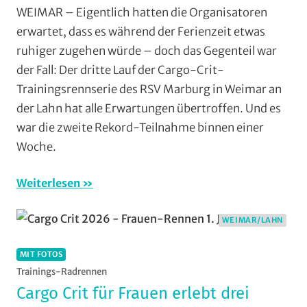
und
Aufmacher
WEIMAR – Eigentlich hatten die Organisatoren
Wieseck
,
-
erwartet, dass es während der Ferienzeit etwas
RSV
Top
ruhiger zugehen würde – doch das Gegenteil war
Limburg
,
News
,
der Fall: Der dritte Lauf der Cargo-Crit-
RSV
Mit
Trainingsrennserie des RSV Marburg in Weimar an
Marburg
,
Fotos
,
Rundfahrten
,
der Lahn hat alle Erwartungen übertroffen. Und es
Multimedia
,
Rundstrecke
,
Orte
,
war die zweite Rekord-Teilnahme binnen einer
Strasse
,
RSV
Woche.
Vereine
,
Marburg
,
Wohin
Rundstrecke
,
Weiterlesen
am
Strasse
,
Wochenende
Trainingslager
,
WEIMAR/LAHN
(WaW)
Vereine
,
/
Weimar/Lahn
MIT FOTOS
Veranstaltungstipps
Trainings-Radrennen
Cargo Crit für Frauen erlebt drei