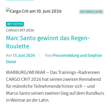
(WaW)
/
WEIMAR/LAHN
Veranstaltungsti
MIT FOTOS
CARGO CRIT 2026
Marc Santo gewinnt das Regen-
Roulette
Am
13. Juni 2026
Von
Pressemeldung und Stephan
Dietel
In
Formate
,
MARBURG/WEIMAR – Das Trainings-Radrennen
Jedermann
,
CARGO CRIT 2026 hat seinen zweiten Rennabend
Mit
für männliche Teilnehmende hinter sich – und
Fotos
,
Marco Santo seinen zweiten Sieg auf dem Rundkurs
Multimedia
,
in Weimar an der Lahn.
Orte
,
RSV