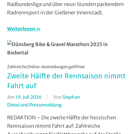
Vereine
,
Radbundesliga und über neun Stunden packendem
Wohin
Radrennsport in der Gießener Innenstadt.
am
Wochenende
Weiterlesen
(WaW)
/
Veranstaltungstipp
Zahlreiche Online-Anmeldungen geöffnet
Zweite Hälfte der Rennsaison nimmt
Fahrt auf
Am
19. Juli 2026
Von
Stephan
Dietel und Pressemeldung
In
AMC
REDAKTION – Die zweite Hälfte der hessischen
Rodheim-
Rennsaison nimmt Fahrt auf: Zahlreiche
Bieber
,