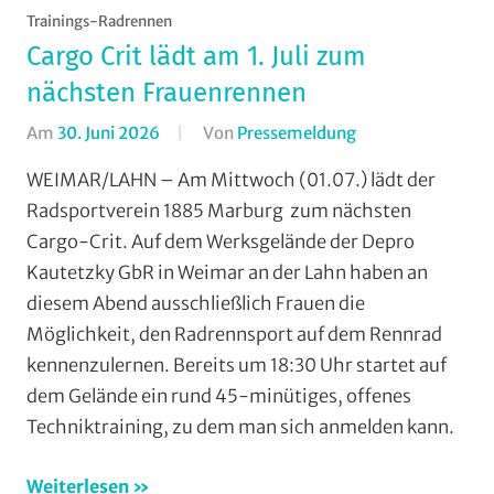
Trainings-Radrennen
Cargo Crit lädt am 1. Juli zum
nächsten Frauenrennen
Am
30. Juni 2026
Von
Pressemeldung
In
Formate
,
WEIMAR/LAHN – Am Mittwoch (01.07.) lädt der
Jedermann
,
Radsportverein 1885 Marburg zum nächsten
Orte
,
Cargo-Crit. Auf dem Werksgelände der Depro
RSV
Kautetzky GbR in Weimar an der Lahn haben an
Marburg
,
diesem Abend ausschließlich Frauen die
Rundstrecke
,
Möglichkeit, den Radrennsport auf dem Rennrad
Strasse
,
Vereine
,
kennenzulernen. Bereits um 18:30 Uhr startet auf
Weimar/Lahn
,
dem Gelände ein rund 45-minütiges, offenes
Wohin
Techniktraining, zu dem man sich anmelden kann.
am
Wochenende
Weiterlesen