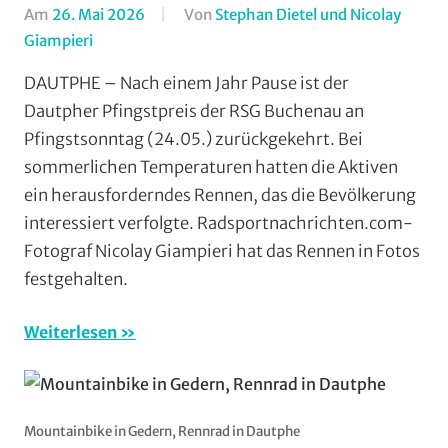
Am
26. Mai 2026
Von
Stephan Dietel und Nicolay
Giampieri
In
Dautphe
,
DAUTPHE – Nach einem Jahr Pause ist der
Mit
Dautpher Pfingstpreis der RSG Buchenau an
Fotos
,
Pfingstsonntag (24.05.) zurückgekehrt. Bei
Multimedia
,
sommerlichen Temperaturen hatten die Aktiven
Orte
,
ein herausforderndes Rennen, das die Bevölkerung
RSG
interessiert verfolgte. Radsportnachrichten.com-
Buchenau
,
RSG
Fotograf Nicolay Giampieri hat das Rennen in Fotos
Gießen
festgehalten.
und
Wieseck
,
Weiterlesen
RSV
Marburg
,
Rundstrecke
,
RV
Mountainbike in Gedern, Rennrad in Dautphe