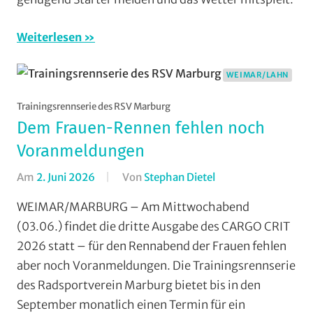
Weimar/Lahn
,
Wohin
Weiterlesen
am
Wochenende
WEIMAR/LAHN
(WaW)
/
Trainingsrennserie des RSV Marburg
Veranstaltungstipps
Dem Frauen-Rennen fehlen noch
Voranmeldungen
Am
2. Juni 2026
Von
Stephan Dietel
In
Formate
,
WEIMAR/MARBURG – Am Mittwochabend
Jedermann
,
(03.06.) findet die dritte Ausgabe des CARGO CRIT
Orte
,
2026 statt – für den Rennabend der Frauen fehlen
RSV
aber noch Voranmeldungen. Die Trainingsrennserie
Marburg
,
des Radsportverein Marburg bietet bis in den
Rundstrecke
,
September monatlich einen Termin für ein
Strasse
,