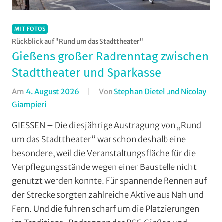
MIT FOTOS
Rückblick auf "Rund um das Stadttheater"
Gießens großer Radrenntag zwischen
Stadttheater und Sparkasse
Am
4. August 2026
Von
Stephan Dietel und Nicolay
Giampieri
In
Aufmacher
GIESSEN – Die diesjährige Austragung von „Rund
-
um das Stadttheater“ war schon deshalb eine
Top
besondere, weil die Veranstaltungsfläche für die
News
,
Verpflegungsstände wegen einer Baustelle nicht
Gießen
,
genutzt werden konnte. Für spannende Rennen auf
Jedermann
,
der Strecke sorgten zahlreiche Aktive aus Nah und
Mit
Fotos
,
Fern. Und die fuhren scharf um die Platzierungen
Multimedia
,