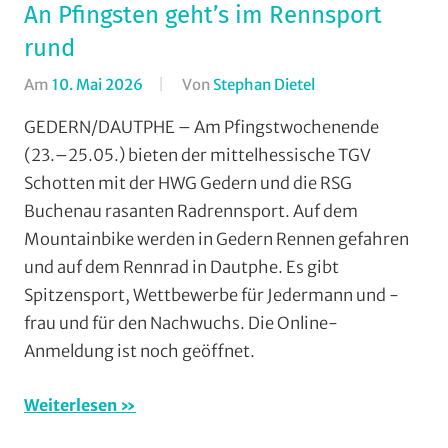
Gießen-
An Pfingsten geht’s im Rennsport
Kleinlinden
,
rund
Strasse
,
Am
10. Mai 2026
Von
Stephan Dietel
In
Vereine
Cross
GEDERN/DAUTPHE – Am Pfingstwochenende
Country
,
(23.–25.05.) bieten der mittelhessische TGV
Formate
,
Schotten mit der HWG Gedern und die RSG
Jedermann
,
Buchenau rasanten Radrennsport. Auf dem
Mountainbike
,
Mountainbike werden in Gedern Rennen gefahren
RSG
und auf dem Rennrad in Dautphe. Es gibt
Buchenau
,
Rundstrecke
,
Spitzensport, Wettbewerbe für Jedermann und -
Strasse
,
frau und für den Nachwuchs. Die Online-
TGV
Anmeldung ist noch geöffnet.
Schotten
,
Vereine
,
Weiterlesen
Wohin