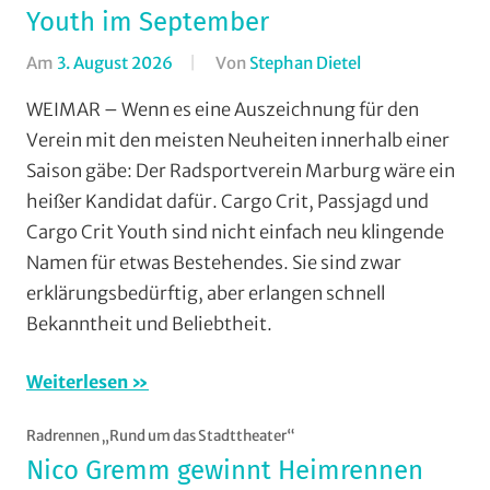
Youth im September
Am
3. August 2026
Von
Stephan Dietel
In
Aufmacher
WEIMAR – Wenn es eine Auszeichnung für den
-
Verein mit den meisten Neuheiten innerhalb einer
Top
Saison gäbe: Der Radsportverein Marburg wäre ein
News
,
heißer Kandidat dafür. Cargo Crit, Passjagd und
Formate
,
Cargo Crit Youth sind nicht einfach neu klingende
Jedermann
,
Namen für etwas Bestehendes. Sie sind zwar
RSV
Marburg
,
erklärungsbedürftig, aber erlangen schnell
Rundstrecke
,
Bekanntheit und Beliebtheit.
Strasse
,
Vereine
,
Weiterlesen
Wohin
am
Radrennen „Rund um das Stadttheater“
Wochenende
Nico Gremm gewinnt Heimrennen
(WaW)