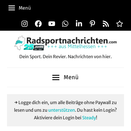
Zum
Menü
Inhalt
springen
Instagram
Facebook
YouTube
WhatsApp
LinkedIn
Pinterest
RSS-
Alle
Feed
Aussp
Dein Sport. Dein Revier. Nachrichten von hier.
Radsportnachrichten.c
aus
Menü
Mittelhessen
→ Logge dich ein, um alle Beiträge ohne Paywall zu
lesen und uns zu
unterstützen
. Du hast kein Login?
Aktiviere dein Login bei
Steady
!