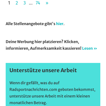
am
Seitennummerierung
NÄCHSTE
1
2
3
74
»
…
Wochenende
der
BEITRÄGE
(WaW)
/
Beiträge
Alle Stellenangebote gibt's
hier
.
Veranstaltungstip
Deine Werbung hier platzieren? Klicken,
informieren, Aufmerksamkeit kassieren!
Lesen »
Unterstütze unsere Arbeit
Wenn dir gefällt, was du auf
Radsportnachrichten.com geboten bekommst,
unterstütze unsere Arbeit mit einem kleinen
monatlichen Betrag.