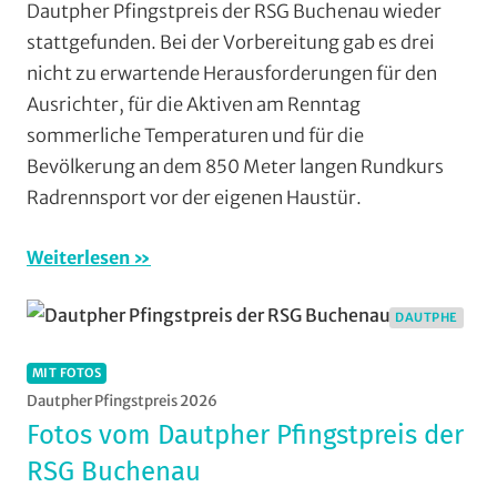
Dautpher Pfingstpreis der RSG Buchenau wieder
Mit
stattgefunden. Bei der Vorbereitung gab es drei
Fotos
,
nicht zu erwartende Herausforderungen für den
Multimedia
,
Ausrichter, für die Aktiven am Renntag
Orte
,
sommerliche Temperaturen und für die
RSG
Buchenau
,
Bevölkerung an dem 850 Meter langen Rundkurs
RSG
Radrennsport vor der eigenen Haustür.
Gießen
und
Weiterlesen
Wieseck
,
RSV
DAUTPHE
Marburg
,
Rundstrecke
,
MIT FOTOS
Strasse
,
Dautpher Pfingstpreis 2026
Vereine
Fotos vom Dautpher Pfingstpreis der
RSG Buchenau