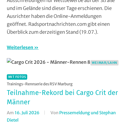
Ausschreibungen für Wettbewerbe auf der Straße
Aufmacher
und im Gelände sind dieser Tage erschienen. Die
-
Ausrichter haben die Online-Anmeldungen
Top
geöffnet. Radsportnachrichten.com gibt einen
News
,
Bahnradsport
,
Überblick zum derzeitigen Stand (19.07.).
Bergzeitfahren
,
Cross
Weiterlesen
Country
,
Downhill
,
WEIMAR/LAHN
Einzelzeitfahren
,
Formate
,
MIT FOTOS
Gravel
,
Trainings-Rennserie des RSV Marburg
Jedermann
,
Teilnahme-Rekord bei Cargo Crit der
Marathon
,
Männer
Mountainbike
,
RSG
Am
16. Juli 2026
Von
Pressemeldung und Stephan
Gießen
Dietel
In