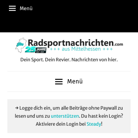
Zum
Menü
Inhalt
springen
Instagram
Facebook
YouTube
WhatsApp
LinkedIn
Pinterest
RSS-
Alle
Feed
Aussp
Dein Sport. Dein Revier. Nachrichten von hier.
Radsportnachrichten.c
aus
Menü
Mittelhessen
→ Logge dich ein, um alle Beiträge ohne Paywall zu
lesen und uns zu
unterstützen
. Du hast kein Login?
Aktiviere dein Login bei
Steady
!