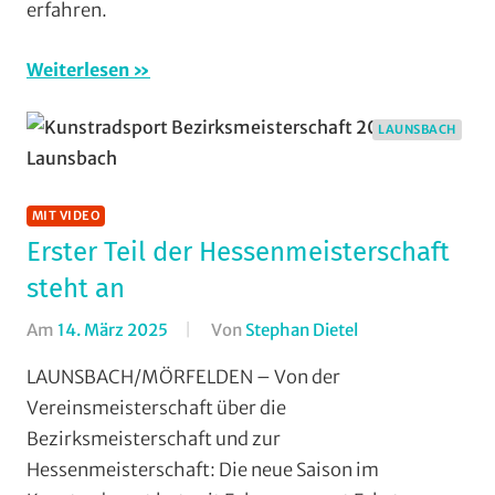
und
erfahren.
Wieseck
,
Rundfahrten
,
Weiterlesen
Rundstrecke
,
Strasse
,
LAUNSBACH
Vereine
MIT VIDEO
Erster Teil der Hessenmeisterschaft
steht an
Am
14. März 2025
Von
Stephan Dietel
In
Einradfahren
,
LAUNSBACH/MÖRFELDEN – Von der
Halle
,
Vereinsmeisterschaft über die
Kunstradsport
,
Bezirksmeisterschaft und zur
Launsbach
,
Hessenmeisterschaft: Die neue Saison im
Mit