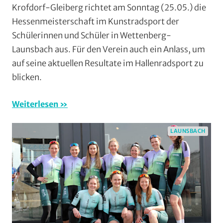
Krofdorf-Gleiberg richtet am Sonntag (25.05.) die
Launsbach
,
Hessenmeisterschaft im Kunstradsport der
Orte
,
Schülerinnen und Schüler in Wettenberg-
Radball
,
Launsbach aus. Für den Verein auch ein Anlass, um
RSV
auf seine aktuellen Resultate im Hallenradsport zu
Krofdorf-
Gleiberg
,
blicken.
Vereine
Weiterlesen
LAUNSBACH