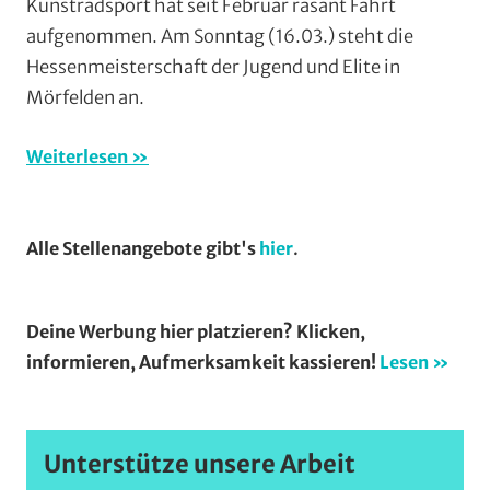
Kunstradsport hat seit Februar rasant Fahrt
Video
,
aufgenommen. Am Sonntag (16.03.) steht die
Multimedia
,
Orte
,
Hessenmeisterschaft der Jugend und Elite in
Radsportbezirk
Mörfelden an.
Lahn
,
RSV
Weiterlesen
Ernsthausen
,
RSV
Krofdorf-
Alle Stellenangebote gibt's
hier
.
Gleiberg
,
RVG
Hungen
,
Deine Werbung hier platzieren? Klicken,
Vereine
,
informieren, Aufmerksamkeit kassieren!
Lesen »
Wohin
am
Wochenende
Unterstütze unsere Arbeit
(WaW)