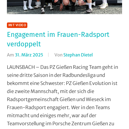
MIT VIDEO
Engagement im Frauen-Radsport
verdoppelt
Am
31. März 2025
Von
Stephan Dietel
In
Bergzeitfahren
,
LAUNSBACH – Das PZ Gießen Racing Team geht in
Einzelzeitfahren
,
seine dritte Saison in der Radbundesliga und
Launsbach
,
bekommt eine Schwester: PZ Gießen Evolution ist
Mit
die zweite Mannschaft, mit der sich die
Video
,
Radsportgemeinschaft Gießen und Wieseck im
Multimedia
,
Frauen-Radsport engagiert. Wer in den Teams
Orte
,
RSG
mitmacht und einiges mehr, war auf der
Gießen
Teamvorstellung im Porsche Zentrum Gießen zu