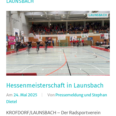
LAUNSBACH
LAUNSBACH
Hessenmeisterschaft in Launsbach
Am
24. Mai 2025
Von
Pressemeldung und Stephan
Dietel
In
Halle
,
KROFDORF/LAUNSBACH – Der Radsportverein
Kunstradsport
,