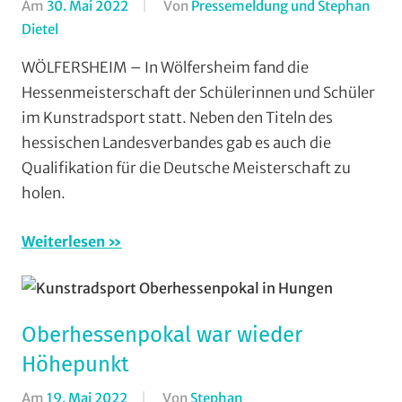
Am
30. Mai 2022
Von
Pressemeldung und Stephan
Dietel
In
Halle
,
WÖLFERSHEIM – In Wölfersheim fand die
Kunstradsport
,
Hessenmeisterschaft der Schülerinnen und Schüler
RSV
im Kunstradsport statt. Neben den Titeln des
Ernsthausen
,
hessischen Landesverbandes gab es auch die
RSV
Qualifikation für die Deutsche Meisterschaft zu
Krofdorf-
holen.
Gleiberg
,
RVG
Hungen
,
Weiterlesen
Vereine
Oberhessenpokal war wieder
Höhepunkt
Am
19. Mai 2022
Von
Stephan