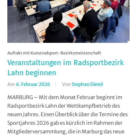
Auftakt mit Kunstradsport-Bezirksmeisterschaft
Veranstaltungen im Radsportbezirk
Lahn beginnen
Am
6. Februar 2026
Von
Stephan Dietel
In
AMC
MARBURG – Mit dem Monat Februar beginnt im
Rodheim-
Radsportbezirk Lahn der Wettkampfbetrieb des
Bieber
,
neuen Jahres. Einen Überblick über die Termine des
Breitensport
,
Sportjahres 2026 gab es kürzlich im Rahmen der
Countrytourenf
Mitgliederversammlung, die in Marburg das neue
(CTF)
,