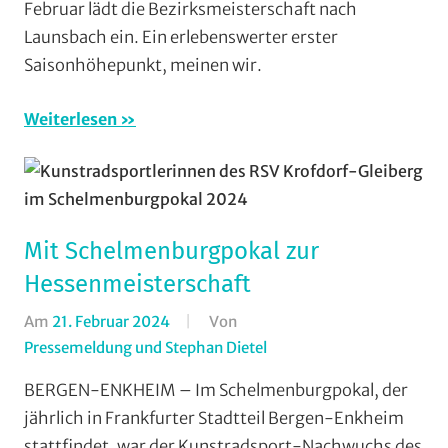
Video
,
Februar lädt die Bezirksmeisterschaft nach
Multimedia
,
Launsbach ein. Ein erlebenswerter erster
Orte
,
Saisonhöhepunkt, meinen wir.
RSV
Ernsthausen
,
Weiterlesen
RSV
Krofdorf-
Gleiberg
,
Vereine
Mit Schelmenburgpokal zur
Hessenmeisterschaft
Am
21. Februar 2024
Von
Pressemeldung und Stephan Dietel
In
Halle
,
BERGEN-ENKHEIM – Im Schelmenburgpokal, der
Kunstradsport
,
jährlich in Frankfurter Stadtteil Bergen-Enkheim
Radsportbezirk
stattfindet, war der Kunstradsport-Nachwuchs des