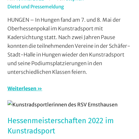
Dietel und Pressemeldung
In
Halle
,
HUNGEN – In Hungen fand am 7. und 8. Mai der
Kunstradsport
,
Oberhessenpokal im Kunstradsport mit
RSV
Kadersichtung statt. Nach zwei Jahren Pause
Ernsthausen
,
konnten die teilnehmenden Vereine in der Schäfer-
RSV
Stadt-Halle in Hungen wieder den Kunstradsport
Krofdorf-
und seine Podiumsplatzierungen in den
Gleiberg
,
RVG
unterschiedlichen Klassen feiern.
Hungen
,
Vereine
Weiterlesen
Hessenmeisterschaften 2022 im
Kunstradsport