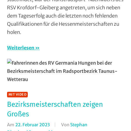
Lahn
,
RSV Krofdorf-Gleiberg angetreten, um sich neben
RSV
dem Tageserfolg auch die letzten noch fehlenden
Ernsthausen
,
Qualifikationen für die Hessenmeisterschaften zu
RSV
Krofdorf-
holen.
Gleiberg
,
Vereine
Weiterlesen
MIT VIDEO
Bezirksmeisterschaften zeigen
Großes
Am
22. Februar 2023
Von
Stephan