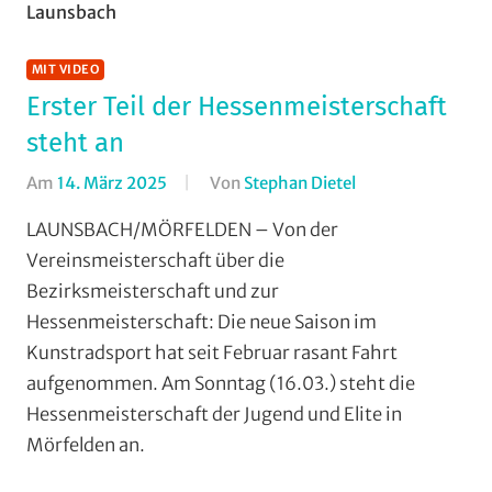
RSV
Krofdorf-
Gleiberg
,
MIT VIDEO
RVG
Erster Teil der Hessenmeisterschaft
Hungen
,
steht an
Vereine
Am
14. März 2025
Von
Stephan Dietel
In
Einradfahren
,
LAUNSBACH/MÖRFELDEN – Von der
Halle
,
Vereinsmeisterschaft über die
Kunstradsport
,
Bezirksmeisterschaft und zur
Launsbach
,
Hessenmeisterschaft: Die neue Saison im
Mit
Kunstradsport hat seit Februar rasant Fahrt
Video
,
aufgenommen. Am Sonntag (16.03.) steht die
Multimedia
,
Orte
,
Hessenmeisterschaft der Jugend und Elite in
Radsportbezirk
Mörfelden an.
Lahn
,