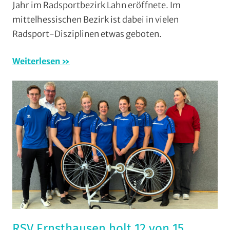
Jahr im Radsportbezirk Lahn eröffnete. Im
Formate
,
Marburg
,
mittelhessischen Bezirk ist dabei in vielen
Orte
,
Radsport-Disziplinen etwas geboten.
Radsportbezirk
Lahn
,
Weiterlesen
Radtourenfahr
(RTF)
,
RSG
Buchenau
,
RSG
Gießen
und
Wieseck
,
RSV
Ernsthausen
,
RSV
Krofdorf-
RSV Ernsthausen holt 12 von 15