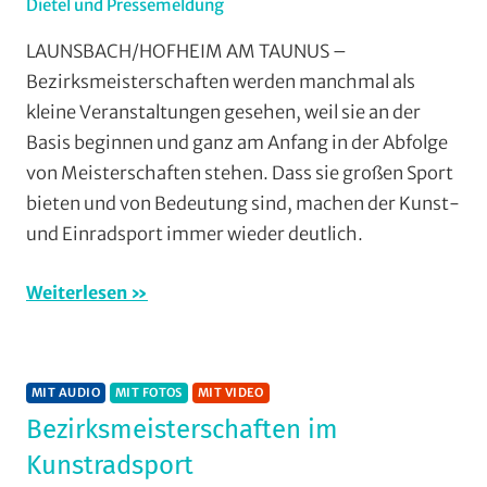
Dietel und Pressemeldung
In
Einradfahren
,
LAUNSBACH/HOFHEIM AM TAUNUS –
Halle
,
Bezirksmeisterschaften werden manchmal als
Kunstradsport
,
kleine Veranstaltungen gesehen, weil sie an der
Mit
Basis beginnen und ganz am Anfang in der Abfolge
Video
,
von Meisterschaften stehen. Dass sie großen Sport
Multimedia
,
bieten und von Bedeutung sind, machen der Kunst-
Radsportbezirk
Lahn
,
und Einradsport immer wieder deutlich.
RSV
Ernsthausen
,
Weiterlesen
RSV
Krofdorf-
Gleiberg
,
MIT AUDIO
MIT FOTOS
MIT VIDEO
RVG
Bezirksmeisterschaften im
Hungen
,
Vereine
Kunstradsport