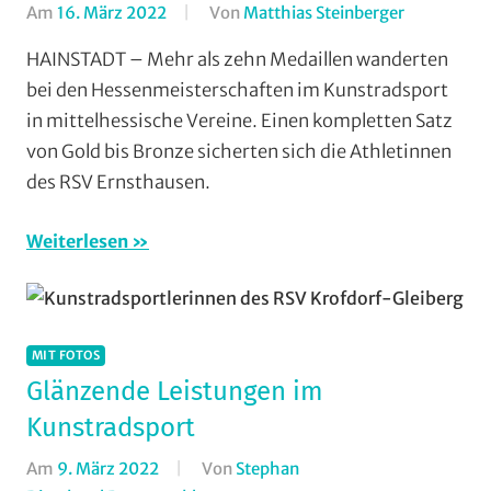
Am
16. März 2022
Von
Matthias Steinberger
In
Halle
,
HAINSTADT – Mehr als zehn Medaillen wanderten
Kunstradsp
bei den Hessenmeisterschaften im Kunstradsport
Radsportbe
in mittelhessische Vereine. Einen kompletten Satz
Lahn
,
von Gold bis Bronze sicherten sich die Athletinnen
RSV
des RSV Ernsthausen.
Ernsthaus
Vereine
Weiterlesen
MIT FOTOS
Glänzende Leistungen im
Kunstradsport
Am
9. März 2022
Von
Stephan