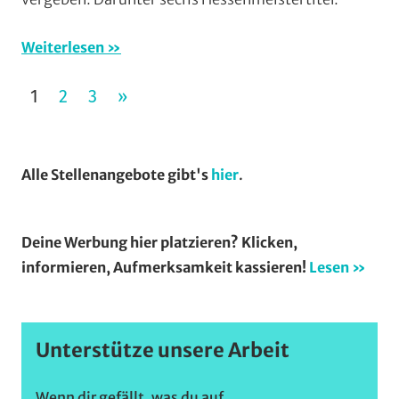
Ernsthaus
RSV
Weiterlesen
Krofdorf-
Gleiberg
,
Seitennummerierung
NÄCHSTE
1
2
3
»
RVG
Hungen
,
der
BEITRÄGE
Vereine
Beiträge
Alle Stellenangebote gibt's
hier
.
Deine Werbung hier platzieren? Klicken,
informieren, Aufmerksamkeit kassieren!
Lesen »
Unterstütze unsere Arbeit
Wenn dir gefällt, was du auf