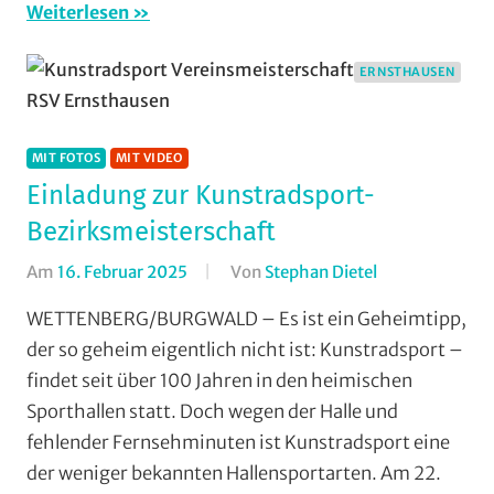
RSV
Weiterlesen
Ernsthausen
,
RSV
ERNSTHAUSEN
Krofdorf-
Gleiberg
,
RVG
MIT FOTOS
MIT VIDEO
Hungen
,
Einladung zur Kunstradsport-
Vereine
,
Bezirksmeisterschaft
Wohin
am
Am
16. Februar 2025
Von
Stephan Dietel
In
Wochenende
Einradfahren
,
WETTENBERG/BURGWALD – Es ist ein Geheimtipp,
(WaW)
Ernsthausen
,
der so geheim eigentlich nicht ist: Kunstradsport –
/
Halle
,
Veranstaltungsti
findet seit über 100 Jahren in den heimischen
Kunstradsport
,
Sporthallen statt. Doch wegen der Halle und
Mit
fehlender Fernsehminuten ist Kunstradsport eine
Fotos
,
der weniger bekannten Hallensportarten. Am 22.
Mit