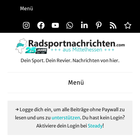
Zum
Menü
Inhalt
springen
Instagram
Facebook
YouTube
WhatsApp
LinkedIn
Pinterest
RSS-
Alle
Feed
Aussp
Dein Sport. Dein Revier. Nachrichten von hier.
Radsportnachrichten.c
aus
Menü
Mittelhessen
→ Logge dich ein, um alle Beiträge ohne Paywall zu
lesen und uns zu
unterstützen
. Du hast kein Login?
Aktiviere dein Login bei
Steady
!