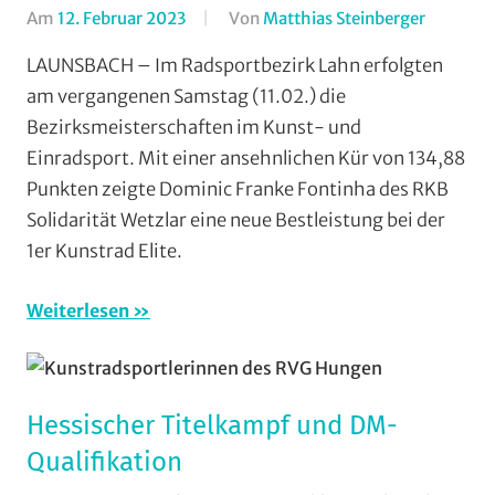
Am
12. Februar 2023
Von
Matthias Steinberger
In
Einradfa
LAUNSBACH – Im Radsportbezirk Lahn erfolgten
Halle
,
am vergangenen Samstag (11.02.) die
Kunstrad
Bezirksmeisterschaften im Kunst- und
Mit
Einradsport. Mit einer ansehnlichen Kür von 134,88
Audio
,
Punkten zeigte Dominic Franke Fontinha des RKB
Mit
Solidarität Wetzlar eine neue Bestleistung bei der
Fotos
,
Mit
1er Kunstrad Elite.
Video
,
Multime
Weiterlesen
RSV
Ernstha
RSV
Hessischer Titelkampf und DM-
Krofdorf
Gleiberg
Qualifikation
Vereine