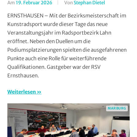
Am
19. Februar 2026
Von
Stephan Dietel
In
Ernsthausen
,
ERNSTHAUSEN – Mit der Bezirksmeisterschaft im
Halle
,
Kunstradsport wurde dieser Tage das neue
Kunstradsport
Veranstaltungsjahr im Radsportbezirk Lahn
Mit
eröffnet. Neben den Duellen um die
Fotos
,
Podiumsplatzierungen spielten die ausgefahrenen
Multimedia
,
Punkte auch eine Rolle für weiterführende
Orte
,
Radsportbezir
Qualifikationen. Gastgeber war der RSV
Lahn
,
Ernsthausen.
RSV
Ernsthausen
,
Weiterlesen
RSV
Krofdorf-
MARBURG
Gleiberg
,
Vereine