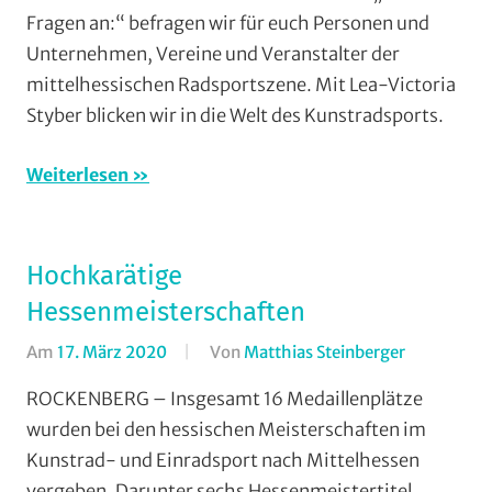
Fragen
Fragen an:“ befragen wir für euch Personen und
an
Unternehmen, Vereine und Veranstalter der
(3Fa)
,
mittelhessischen Radsportszene. Mit Lea-Victoria
Formate
,
Styber blicken wir in die Welt des Kunstradsports.
Halle
,
Kunstrads
Weiterlesen
RSV
Ernsthaus
Vereine
Hochkarätige
Hessenmeisterschaften
Am
17. März 2020
Von
Matthias Steinberger
In
Einradfahr
ROCKENBERG – Insgesamt 16 Medaillenplätze
Halle
,
wurden bei den hessischen Meisterschaften im
Kunstradsp
Kunstrad- und Einradsport nach Mittelhessen
RSV
vergeben. Darunter sechs Hessenmeistertitel.