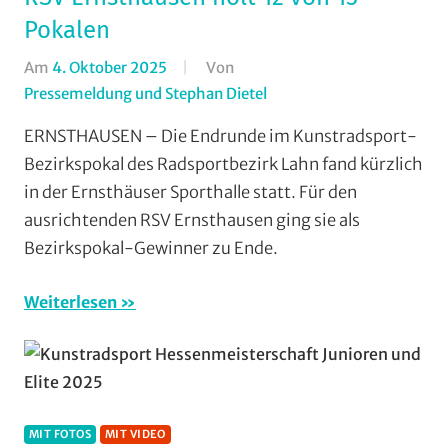
Gleiberg
,
Pokalen
RSV
Marburg
,
Am
4. Oktober 2025
Von
RV
Pressemeldung und Stephan Dietel
In
Gießen-
Halle
,
Kleinlinden
,
ERNSTHAUSEN – Die Endrunde im Kunstradsport-
Kunstradsport
,
Tour
Bezirkspokal des Radsportbezirk Lahn fand kürzlich
Radsportbezirk
der
in der Ernsthäuser Sporthalle statt. Für den
Lahn
,
Hoffnung
,
ausrichtenden RSV Ernsthausen ging sie als
RSV
Vereine
,
Bezirkspokal-Gewinner zu Ende.
Ernsthausen
,
Wohin
RSV
am
Weiterlesen
Krofdorf-
Wochenende
Gleiberg
,
(WaW)
Vereine
/
Veranstaltungst
MIT FOTOS
MIT VIDEO