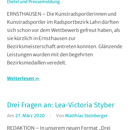
Dietel und Pressemeldung
In
Einradfahren
,
ERNSTHAUSEN – Die Kunstradsportlerinnen und
Halle
,
Kunstradsportler im Radsportbezirk Lahn dürften
Kunstradsport
,
sich schon vor dem Wettbewerb gefreut haben, als
Mit
sie kürzlich in Ernsthausen zur
Fotos
,
Bezirksmeisterschaft antreten konnten. Glänzende
Multimedia
,
Leistungen wurden mit den begehrten
Radsportbezirk
Lahn
,
Bezirksmedaillen veredelt.
RSV
Ernsthausen
,
Weiterlesen
RSV
Krofdorf-
Gleiberg
,
Drei Fragen an: Lea-Victoria Styber
Vereine
Am
27. März 2020
Von
Matthias Steinberger
In
Drei
REDAKTION – In unserem neuen Format „Drei