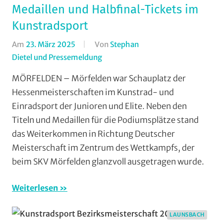
Medaillen und Halbfinal-Tickets im
Kunstradsport
Am
23. März 2025
Von
Stephan
Dietel und Pressemeldung
In
Einradfahren
,
MÖRFELDEN – Mörfelden war Schauplatz der
Halle
,
Hessenmeisterschaften im Kunstrad- und
Kunstradsport
,
Einradsport der Junioren und Elite. Neben den
Mit
Titeln und Medaillen für die Podiumsplätze stand
Fotos
,
das Weiterkommen in Richtung Deutscher
Mit
Meisterschaft im Zentrum des Wettkampfs, der
Video
,
Multimedia
,
beim SKV Mörfelden glanzvoll ausgetragen wurde.
Radsportbezirk
Lahn
,
Weiterlesen
RSV
Ernsthausen
,
LAUNSBACH