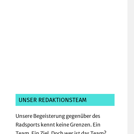
Ich habe die
Datenschutzerklärung
gelesen, verstanden und akzeptiere sie.*
UNSER REDAKTIONSTEAM
Unsere Begeisterung gegenüber des
Radsports kennt keine Grenzen. Ein
Team. Ein Ziel. Doch wer ist das Team?