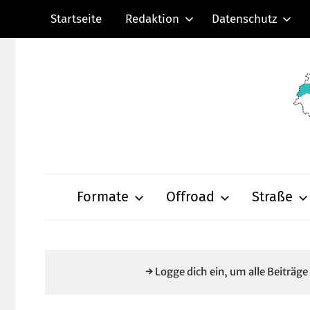
Zum
Startseite
Redaktion
Datenschutz
Inhalt
springen
Radsportnachric
aus
Formate
Offroad
Straße
Mittelhessen
→ Logge dich ein, um alle Beiträg