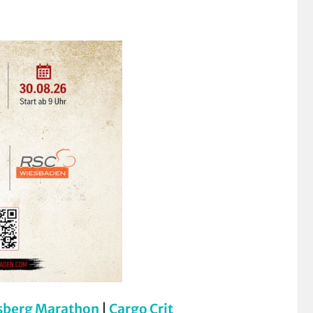
sberg Marathon
|
Cargo Crit