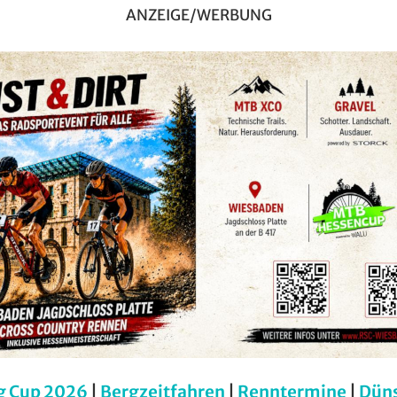
ANZEIGE/WERBUNG
g Cup 2026
|
Bergzeitfahren
|
Renntermine
|
Dün