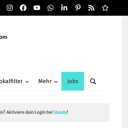
Instagram
Facebook
YouTube
WhatsApp
LinkedIn
Pinterest
RSS-
Alle
Feed
Ausspielwe
okalfilter
Mehr
Jobs
in? Aktiviere dein Login bei
Steady
!