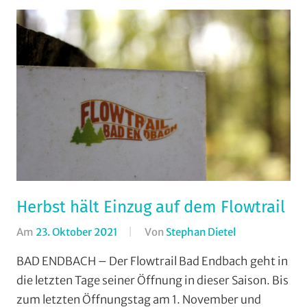
Herbst hält Einzug auf dem Flowtrail
Am
23. Oktober 2021
Von
Stephan Dietel
In
Enduro
,
BAD ENDBACH – Der Flowtrail Bad Endbach geht in
FSC
die letzten Tage seiner Öffnung in dieser Saison. Bis
Bad
zum letzten Öffnungstag am 1. November und
Endbach
,