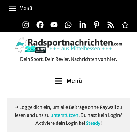
Zum
Menü
Inhalt
springen
Instagram
Facebook
YouTube
WhatsApp
LinkedIn
Pinterest
RSS-
Alle
Feed
Aussp
Dein Sport. Dein Revier. Nachrichten von hier.
Radsportnachrichten.c
aus
Menü
Mittelhessen
→ Logge dich ein, um alle Beiträge ohne Paywall zu
lesen und uns zu
unterstützen
. Du hast kein Login?
Aktiviere dein Login bei
Steady
!