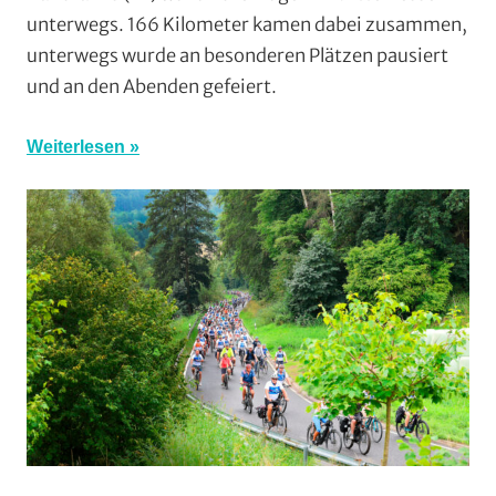
Radwandern
,
unterwegs. 166 Kilometer kamen dabei zusammen,
Wohin
unterwegs wurde an besonderen Plätzen pausiert
am
und an den Abenden gefeiert.
Wochenende
(WaW)
/
Weiterlesen
Veranstaltungs