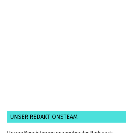
Ich habe die
Datenschutzerklärung
gelesen,
verstanden und akzeptiere sie.*
UNSER REDAKTIONSTEAM
Unsere Begeisterung gegenüber des Radsports