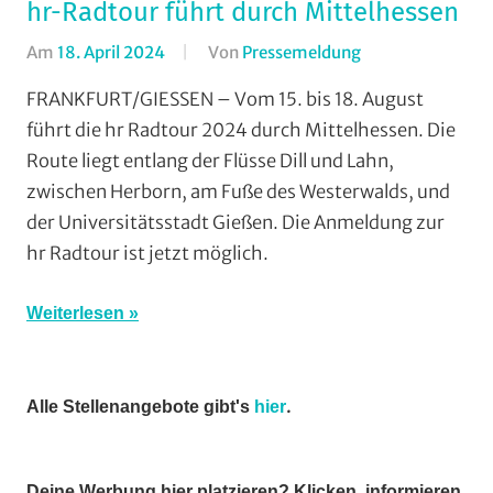
hr-Radtour führt durch Mittelhessen
Am
18. April 2024
Von
Pressemeldung
In
Breitensport
,
FRANKFURT/GIESSEN – Vom 15. bis 18. August
Formate
,
führt die hr Radtour 2024 durch Mittelhessen. Die
Radwandern
,
Route liegt entlang der Flüsse Dill und Lahn,
Wohin
zwischen Herborn, am Fuße des Westerwalds, und
am
der Universitätsstadt Gießen. Die Anmeldung zur
Wochenende
hr Radtour ist jetzt möglich.
(WaW)
/
Veranstaltungsti
Weiterlesen
.
Alle Stellenangebote gibt's
hier
Deine Werbung hier platzieren? Klicken, informieren,