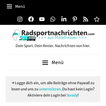
Zum
Menü
Inhalt
springen
Instagram
Facebook
YouTube
WhatsApp
LinkedIn
Pinterest
RSS-
Alle
Feed
Aussp
Dein Sport. Dein Revier. Nachrichten von hier.
Radsportnachrichten.c
aus
Menü
Mittelhessen
→ Logge dich ein, um alle Beiträge ohne Paywall zu
lesen und uns zu
unterstützen
. Du hast kein Login?
Aktiviere dein Login bei
Steady
!