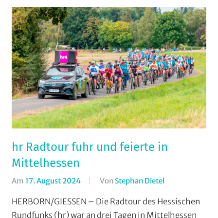
hr Radtour fuhr und feierte in
Mittelhessen
Am
17. August 2024
Von
Stephan Dietel
In
Breitensport
,
HERBORN/GIESSEN – Die Radtour des Hessischen
Formate
,
Rundfunks (hr) war an drei Tagen in Mittelhessen