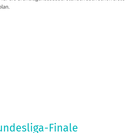
plan.
ck
,
e
,
ngslager
,
e
undesliga-Finale