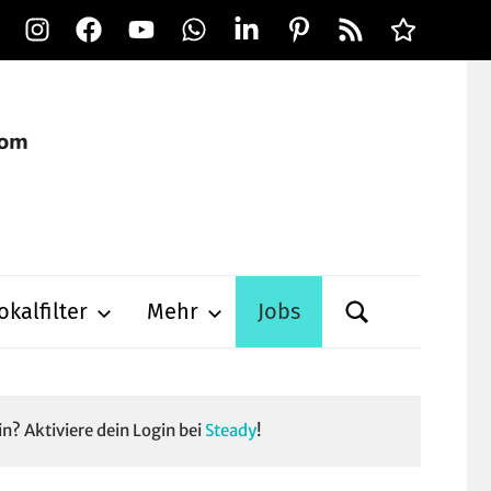
Instagram
Facebook
YouTube
WhatsApp
LinkedIn
Pinterest
RSS-
Alle
Feed
Ausspielwe
okalfilter
Mehr
Jobs
in? Aktiviere dein Login bei
Steady
!