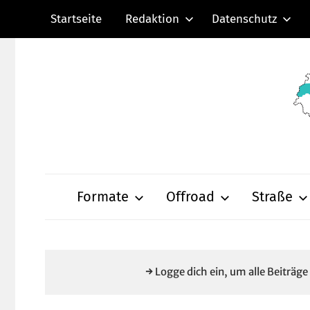
Zum
Startseite
Redaktion
Datenschutz
Inhalt
springen
Radsportnachric
aus
Formate
Offroad
Straße
Mittelhessen
→ Logge dich ein, um alle Beiträg