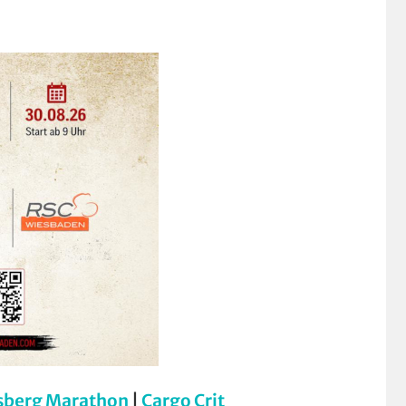
sberg Marathon
|
Cargo Crit