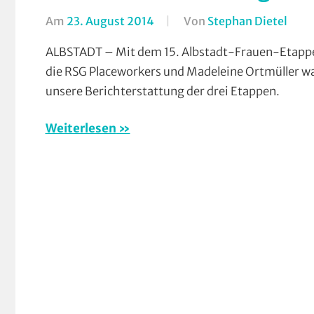
Am
23. August 2014
Von
Stephan Dietel
In
RSG
ALBSTADT – Mit dem 15. Albstadt-Frauen-Etappe
Buch
die RSG Placeworkers und Madeleine Ortmüller ware
RSG
unsere Berichterstattung der drei Etappen.
Gieß
und
Weiterlesen
Wies
Rund
Rund
Stra
Vere