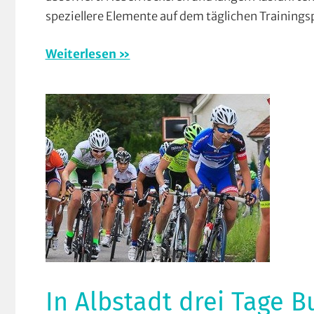
und
speziellere Elemente auf dem täglichen Trainings
Wiese
Strass
Weiterlesen
Traini
Verein
In Albstadt drei Tage B