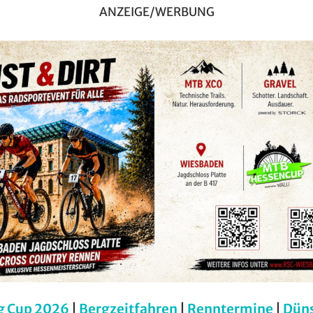
ANZEIGE/WERBUNG
g Cup 2026
|
Bergzeitfahren
|
Renntermine
|
Dün