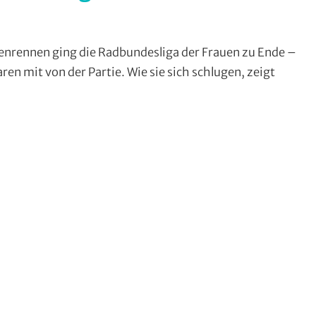
nrennen ging die Radbundesliga der Frauen zu Ende –
enau
,
n mit von der Partie. Wie sie sich schlugen, zeigt
en
eck
,
fahrten
,
strecke
,
sse
,
ine