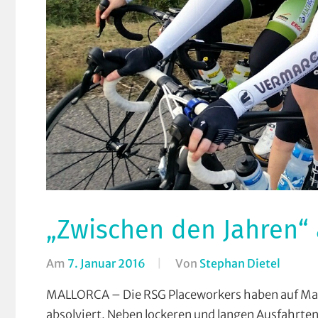
„Zwischen den Jahren“ 
Am
7. Januar 2016
Von
Stephan Dietel
In
RSG
MALLORCA – Die RSG Placeworkers haben auf Mallo
Gieße
absolviert. Neben lockeren und langen Ausfahrte