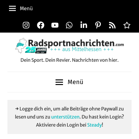
Zum
Menü
Inhalt
springen
Instagram
Facebook
YouTube
WhatsApp
LinkedIn
Pinterest
RSS-
Alle
Feed
Aussp
Dein Sport. Dein Revier. Nachrichten von hier.
Radsportnachrichten.c
aus
Menü
Mittelhessen
→ Logge dich ein, um alle Beiträge ohne Paywall zu
lesen und uns zu
unterstützen
. Du hast kein Login?
Aktiviere dein Login bei
Steady
!