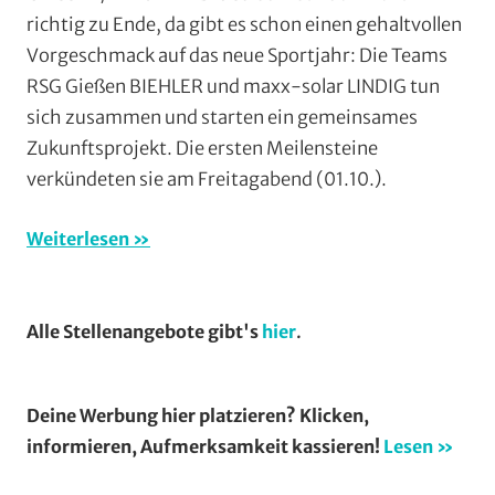
Bergzeitfahren
,
richtig zu Ende, da gibt es schon einen gehaltvollen
Einzelzeitfahre
Vorgeschmack auf das neue Sportjahr: Die Teams
RSG
RSG Gießen BIEHLER und maxx-solar LINDIG tun
Gießen
sich zusammen und starten ein gemeinsames
und
Zukunftsprojekt. Die ersten Meilensteine
Wieseck
,
Rundfahrten
,
verkündeten sie am Freitagabend (01.10.).
Rundstrecke
,
Strasse
,
Weiterlesen
Trainingslager
,
Vereine
Alle Stellenangebote gibt's
hier
.
Deine Werbung hier platzieren? Klicken,
informieren, Aufmerksamkeit kassieren!
Lesen »