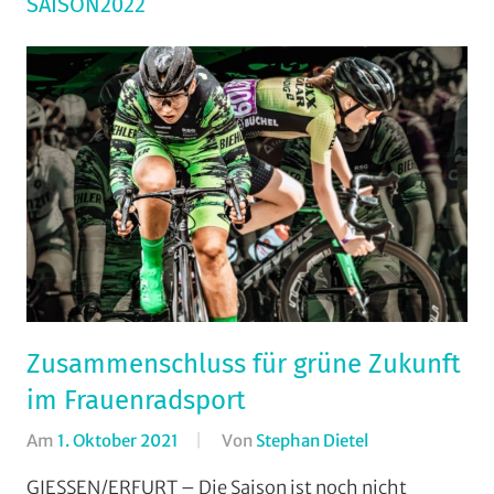
SAISON2022
Zusammenschluss für grüne Zukunft
im Frauenradsport
Am
1. Oktober 2021
Von
Stephan Dietel
In
Bahnradsport
,
GIESSEN/ERFURT – Die Saison ist noch nicht