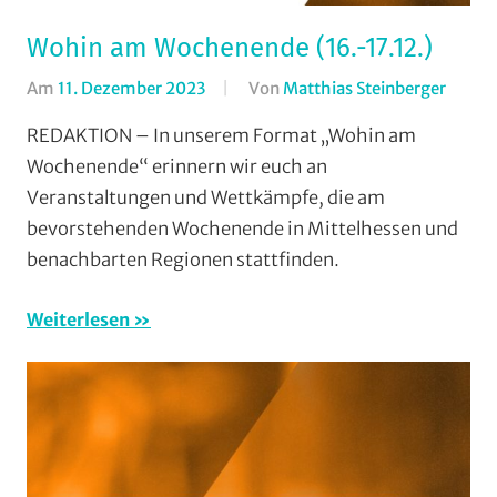
Wohin am Wochenende (16.-17.12.)
Am
11. Dezember 2023
Von
Matthias Steinberger
In
Forma
REDAKTION – In unserem Format „Wohin am
Wohin
Wochenende“ erinnern wir euch an
am
Veranstaltungen und Wettkämpfe, die am
Woche
bevorstehenden Wochenende in Mittelhessen und
(WaW
benachbarten Regionen stattfinden.
/
Verans
Weiterlesen