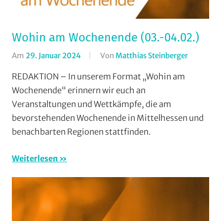
Wohin am Wochenende (03.-04.02.)
Am
29. Januar 2024
Von
Matthias Steinberger
In
Formate
,
REDAKTION – In unserem Format „Wohin am
Wohin
Wochenende“ erinnern wir euch an
am
Veranstaltungen und Wettkämpfe, die am
Wochene
bevorstehenden Wochenende in Mittelhessen und
(WaW)
benachbarten Regionen stattfinden.
/
Veranstal
Weiterlesen