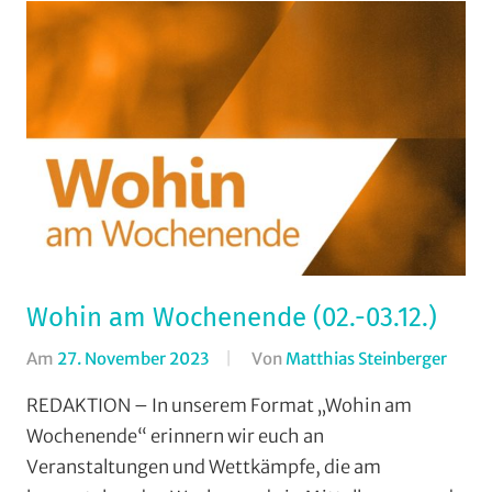
Wohin am Wochenende (02.-03.12.)
Am
27. November 2023
Von
Matthias Steinberger
In
Form
REDAKTION – In unserem Format „Wohin am
Wohi
Wochenende“ erinnern wir euch an
am
Veranstaltungen und Wettkämpfe, die am
Woch