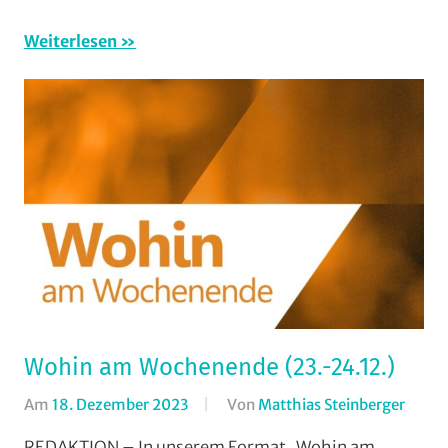
Veran
Weiterlesen
Wohin am Wochenende (23.-24.12.)
Am
18. Dezember 2023
Von
Matthias Steinberger
In
Forma
REDAKTION – In unserem Format „Wohin am