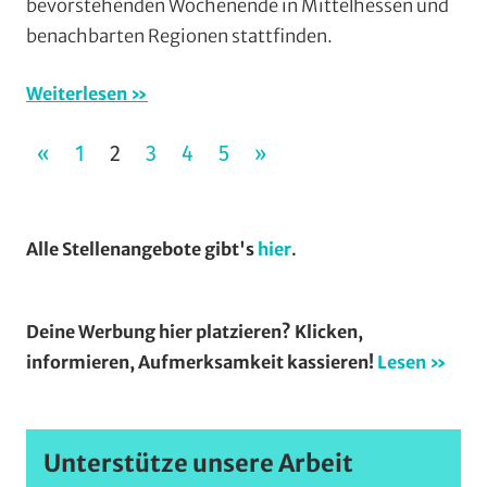
bevorstehenden Wochenende in Mittelhessen und
(WaW
benachbarten Regionen stattfinden.
/
Veran
Weiterlesen
Seitennummerierung
VORHERIGE
NÄCHSTE
«
1
2
3
4
5
»
der
BEITRÄGE
BEITRÄGE
Beiträge
Alle Stellenangebote gibt's
hier
.
Deine Werbung hier platzieren? Klicken,
informieren, Aufmerksamkeit kassieren!
Lesen »
Unterstütze unsere Arbeit