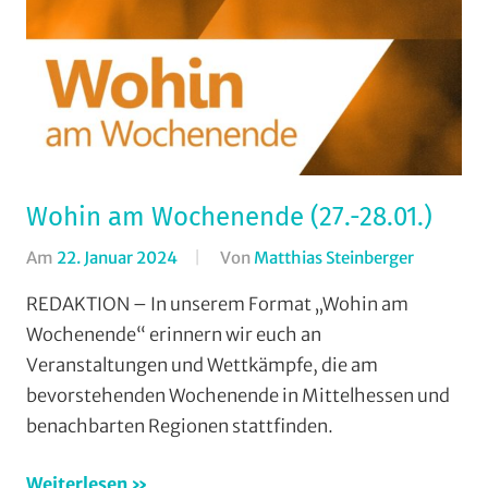
Wohin am Wochenende (27.-28.01.)
Am
22. Januar 2024
Von
Matthias Steinberger
In
Formate
,
REDAKTION – In unserem Format „Wohin am
Wohin
Wochenende“ erinnern wir euch an
am
Veranstaltungen und Wettkämpfe, die am
Wochene
bevorstehenden Wochenende in Mittelhessen und
(WaW)
benachbarten Regionen stattfinden.
/
Veranstal
Weiterlesen