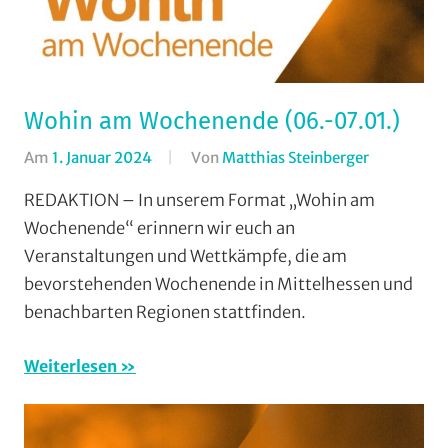
Wohin am Wochenende (06.-07.01.)
Am
1. Januar 2024
Von
Matthias Steinberger
In
Formate
,
REDAKTION – In unserem Format „Wohin am
Wohin
Wochenende“ erinnern wir euch an
am
Veranstaltungen und Wettkämpfe, die am
Wochenen
bevorstehenden Wochenende in Mittelhessen und
(WaW)
benachbarten Regionen stattfinden.
/
Veranstalt
Weiterlesen