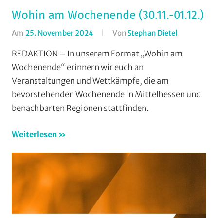
Wohin am Wochenende (30.11.-01.12.)
Am
25. November 2024
Von
Stephan Dietel
In
Formate
,
REDAKTION – In unserem Format „Wohin am
Wohin
Wochenende“ erinnern wir euch an
am
Veranstaltungen und Wettkämpfe, die am
Wochenend
bevorstehenden Wochenende in Mittelhessen und
(WaW)
benachbarten Regionen stattfinden.
/
Veranstaltu
Weiterlesen