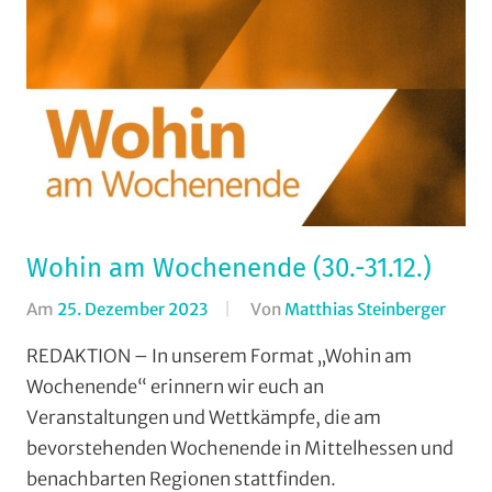
Wohin am Wochenende (30.-31.12.)
Am
25. Dezember 2023
Von
Matthias Steinberger
In
Form
REDAKTION – In unserem Format „Wohin am
Wohi
Wochenende“ erinnern wir euch an
am
Veranstaltungen und Wettkämpfe, die am
Woch
bevorstehenden Wochenende in Mittelhessen und
(WaW
benachbarten Regionen stattfinden.
/