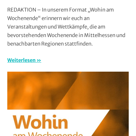
Forma
REDAKTION – In unserem Format „Wohin am
Wohin
Wochenende“ erinnern wir euch an
am
Veranstaltungen und Wettkämpfe, die am
Woche
bevorstehenden Wochenende in Mittelhessen und
(WaW
benachbarten Regionen stattfinden.
/
Verans
Weiterlesen