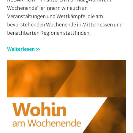
Wohi
Wochenende“ erinnern wir euch an
am
Veranstaltungen und Wettkämpfe, die am
Woch
bevorstehenden Wochenende in Mittelhessen und
(WaW
benachbarten Regionen stattfinden.
/
Veran
Weiterlesen