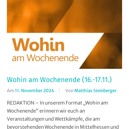
Wohin am Wochenende (16.-17.11.)
Am
11. November 2024
Von
Matthias Steinberger
In
Forma
REDAKTION – In unserem Format „Wohin am
Wohi
Wochenende“ erinnern wir euch an
am
Veranstaltungen und Wettkämpfe, die am
Woch
bevorstehenden Wochenende in Mittelhessen und
(WaW