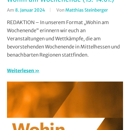
Am
8. Januar 2024
Von
Matthias Steinberger
In
Formate
,
REDAKTION – In unserem Format „Wohin am
Wohin
Wochenende“ erinnern wir euch an
am
Veranstaltungen und Wettkämpfe, die am
Wochenen
bevorstehenden Wochenende in Mittelhessen und
(WaW)
benachbarten Regionen stattfinden.
/
Veranstalt
Weiterlesen