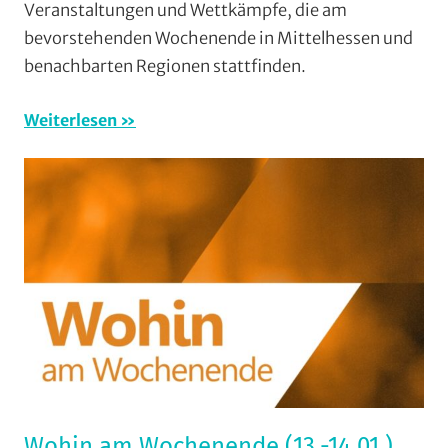
Veranstaltungen und Wettkämpfe, die am
Wochene
bevorstehenden Wochenende in Mittelhessen und
(WaW)
benachbarten Regionen stattfinden.
/
Veranstal
Weiterlesen
Wohin am Wochenende (13.-14.01.)