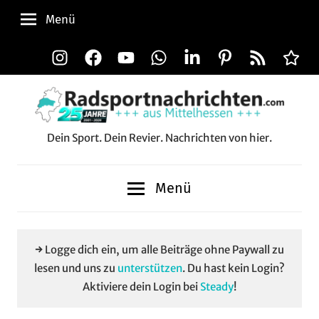
Zum
Menü
Inhalt
springen
Instagram
Facebook
YouTube
WhatsApp
LinkedIn
Pinterest
RSS-
Alle
Feed
Aussp
Dein Sport. Dein Revier. Nachrichten von hier.
Radsportnachrichten.c
aus
Menü
Mittelhessen
→ Logge dich ein, um alle Beiträge ohne Paywall zu
lesen und uns zu
unterstützen
. Du hast kein Login?
Aktiviere dein Login bei
Steady
!