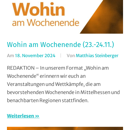
Wohin am Wochenende (23.-24.11.)
Am
18. November 2024
Von
Matthias Steinberger
In
Form
REDAKTION – In unserem Format „Wohin am
Wohi
Wochenende“ erinnern wir euch an
am
Veranstaltungen und Wettkämpfe, die am
Woch
bevorstehenden Wochenende in Mittelhessen und
(WaW
benachbarten Regionen stattfinden.
/
Veran
Weiterlesen