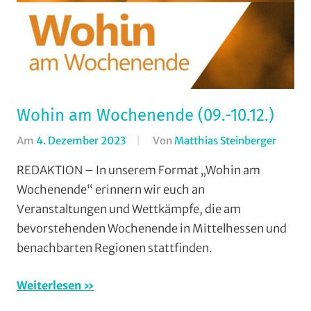
Wohin am Wochenende (09.-10.12.)
Am
4. Dezember 2023
Von
Matthias Steinberger
In
Forma
REDAKTION – In unserem Format „Wohin am
Wohin
Wochenende“ erinnern wir euch an
am
Veranstaltungen und Wettkämpfe, die am
Woche
bevorstehenden Wochenende in Mittelhessen und
(WaW)
benachbarten Regionen stattfinden.
/
Verans
Weiterlesen