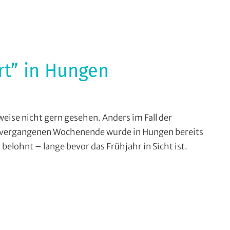
nden
,
e
rt” in Hungen
ensport
,
se nicht gern gesehen. Anders im Fall der
rytourenfahren
 vergangenen Wochenende wurde in Hungen bereits
belohnt – lange bevor das Frühjahr in Sicht ist.
urenfahren