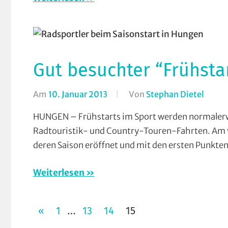
Kleinli
Verein
Gut besuchter “Frühsta
Am
10. Januar 2013
Von
Stephan Dietel
In
Breit
HUNGEN – Frühstarts im Sport werden normalerwei
Count
Radtouristik- und Country-Touren-Fahrten. Am
(CTF)
,
deren Saison eröffnet und mit den ersten Punkten 
Radto
(RTF)
Weiterlesen
Seitennummerierung
VORHERIGE
«
1
13
14
15
…
BEITRÄGE