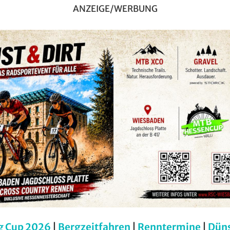
ANZEIGE/WERBUNG
g Cup 2026
|
Bergzeitfahren
|
Renntermine
|
Dün