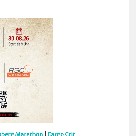
sberg Marathon
|
Cargo Crit