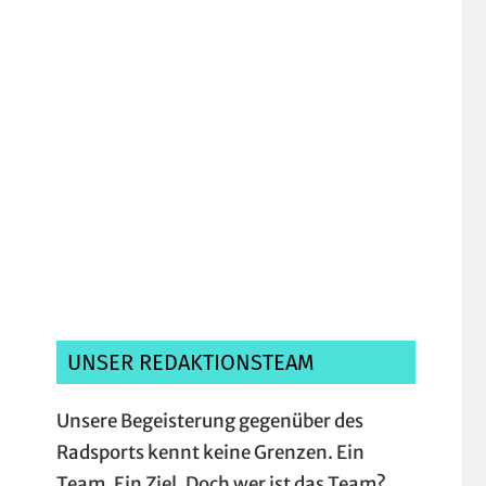
Ich habe die
Datenschutzerklärung
gelesen, verstanden und akzeptiere sie.*
UNSER REDAKTIONSTEAM
Unsere Begeisterung gegenüber des
Radsports kennt keine Grenzen. Ein
Team. Ein Ziel. Doch wer ist das Team?