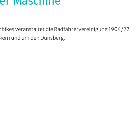
er Maschine
itensport
,
bikes veranstaltet die Radfahrervereinigung 1904/27
ntrytourenfahren
cken rund um den Dünsberg.
)
,
ss
ntry
,
nhill
,
athon
,
ntainbike
,
cross
,
ßen-
nlinden
,
eine