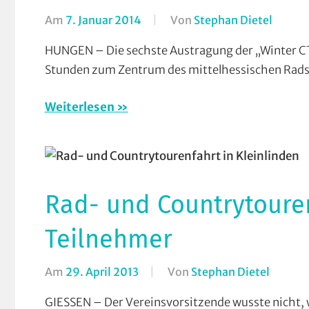
Klein
Am
7. Januar 2014
Von
Stephan Dietel
In
Verei
Breite
HUNGEN – Die sechste Austragung der „Winter CT
Countr
Stunden zum Zentrum des mittelhessischen Rads
(CTF)
,
Cross
Weiterlesen
Countr
Marat
Mount
Radcro
Verein
Rad- und Countrytouren
Teilnehmer
Am
29. April 2013
Von
Stephan Dietel
In
Breiten
GIESSEN – Der Vereinsvorsitzende wusste nicht, w