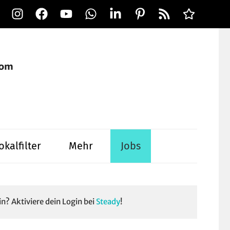
Instagram
Facebook
YouTube
WhatsApp
LinkedIn
Pinterest
RSS-
Alle
Feed
Ausspielwe
okalfilter
Mehr
Jobs
in? Aktiviere dein Login bei
Steady
!