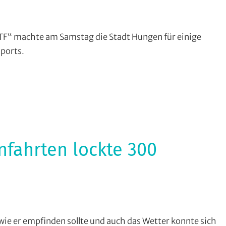
linden
,
ne
nsport
,
F“ machte am Samstag die Stadt Hungen für einige
ytourenfahren
ports.
y
,
hon
,
ainbike
,
ss
,
e
fahrten lockte 300
sport
,
ie er empfinden sollte und auch das Wetter konnte sich