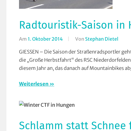
Radtouristik-Saison in
Am
1. Oktober 2014
Von
Stephan Dietel
In
Breit
GIESSEN – Die Saison der Straßenradsportler geht
Count
die „Große Herbstfahrt“ des RSC Niederdorfelden 
(CTF)
diesem Jahr an, das danach auf Mountainbikes ab
Cross
Coun
Weiterlesen
Mara
Moun
Radt
(RTF)
RV
Schlamm statt Schnee f
Gieß