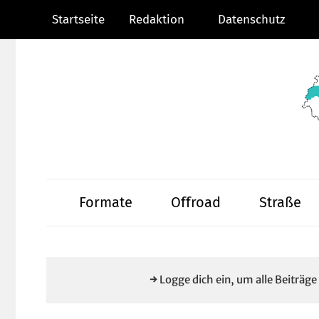
Zum
Startseite
Redaktion
Datenschutz
Inhalt
springen
Radsportnachric
aus
Formate
Offroad
Straße
Mittelhessen
→ Logge dich ein, um alle Beiträg