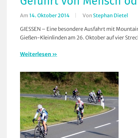
Geführt von Mensch od
Am
14. Oktober 2014
Von
Stephan Dietel
In
Bre
GIESSEN – Eine besondere Ausfahrt mit Mountain
Cou
Gießen-Kleinlinden am 26. Oktober auf vier Stre
(CTF
Cro
Weiterlesen
Cou
Dow
Mar
Mou
Rad
RV
Gie
Klei
Ver