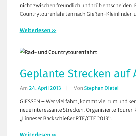
Countr
nicht zwischen freundlich und trüb entscheiden
(CTF)
,
Countrytourenfahrten nach Gießen-Kleinlinden u
Radtou
(RTF)
,
Weiterlesen
RV
Gießen
Kleinli
Verein
Geplante Strecken auf 
Am
24. April 2013
Von
Stephan Dietel
In
Breiten
GIESSEN – Wer viel fährt, kommt viel rum und ke
Countr
neue interessante Strecken. Organisierte Touren 
(CTF)
,
„Linneser Backschießer RTF/CTF 2013“.
RV
Gießen
Weiterlesen