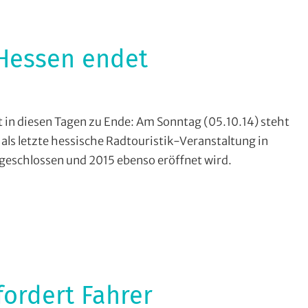
 Hessen endet
ensport
,
 in diesen Tagen zu Ende: Am Sonntag (05.10.14) steht
rytourenfahren
als letzte hessische Radtouristik-Veranstaltung in
,
geschlossen und 2015 ebenso eröffnet wird.
try
,
thon
,
tainbike
,
ourenfahren
,
ordert Fahrer
en-