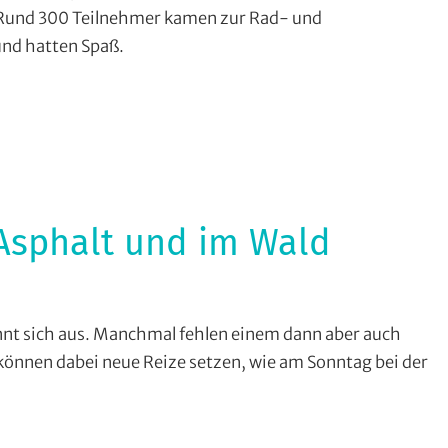
ytourenfahren
. Rund 300 Teilnehmer kamen zur Rad- und
nd hatten Spaß.
renfahren
-
nden
,
e
Asphalt und im Wald
sport
,
nnt sich aus. Manchmal fehlen einem dann aber auch
ytourenfahren
können dabei neue Reize setzen, wie am Sonntag bei der
-