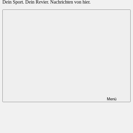
Radsportnachrichten.com
Dein Sport. Dein Revier. Nachrichten von hier.
aus
Mittelhessen
Menü