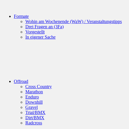
Formate
Wohin am Wochenende (WaW) / Veranstaltungstipps
Drei Fragen an (3Fa)
Vorgestellt
In eigener Sache
Offroad
Cross Country
Marathon
Enduro
Downhill
Gravel
Trial/BMX
Dirt/BMX
Radcross