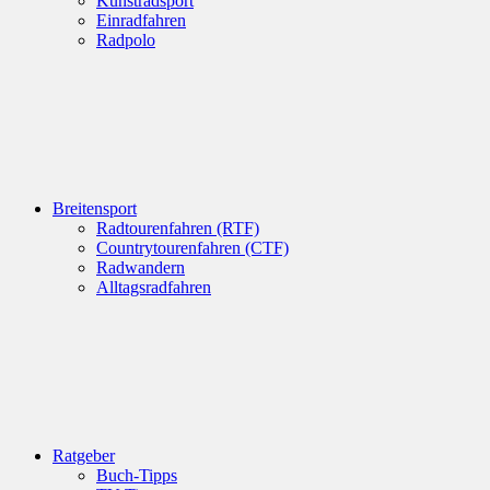
Kunstradsport
Einradfahren
Radpolo
Breitensport
Radtourenfahren (RTF)
Countrytourenfahren (CTF)
Radwandern
Alltagsradfahren
Ratgeber
Buch-Tipps