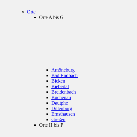
Orte
Orte A bis G
Amöneburg
Bad Endbach
Bicken
Biebertal
Breidenbach
Buchenau
Dautphe
Dillenburg
Ernsthausen
Gießen
Orte H bis P