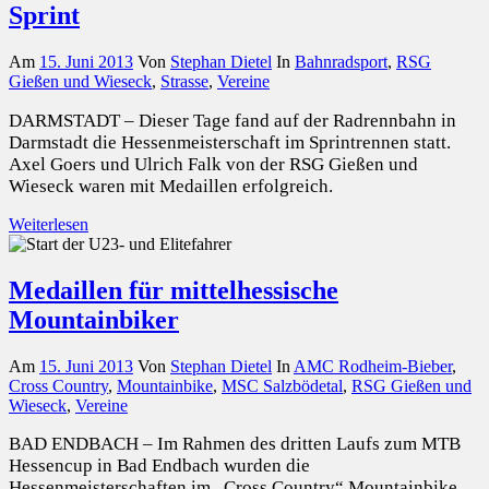
Sprint
Am
15. Juni 2013
Von
Stephan Dietel
In
Bahnradsport
,
RSG
Gießen und Wieseck
,
Strasse
,
Vereine
DARMSTADT – Dieser Tage fand auf der Radrennbahn in
Darmstadt die Hessenmeisterschaft im Sprintrennen statt.
Axel Goers und Ulrich Falk von der RSG Gießen und
Wieseck waren mit Medaillen erfolgreich.
Weiterlesen
Medaillen für mittelhessische
Mountainbiker
Am
15. Juni 2013
Von
Stephan Dietel
In
AMC Rodheim-Bieber
,
Cross Country
,
Mountainbike
,
MSC Salzbödetal
,
RSG Gießen und
Wieseck
,
Vereine
BAD ENDBACH – Im Rahmen des dritten Laufs zum MTB
Hessencup in Bad Endbach wurden die
Hessenmeisterschaften im „Cross Country“ Mountainbike