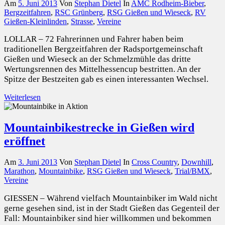
Am
5. Juni 2013
Von
Stephan Dietel
In
AMC Rodheim-Bieber
,
Bergzeitfahren
,
RSC Grünberg
,
RSG Gießen und Wieseck
,
RV
Gießen-Kleinlinden
,
Strasse
,
Vereine
LOLLAR – 72 Fahrerinnen und Fahrer haben beim
traditionellen Bergzeitfahren der Radsportgemeinschaft
Gießen und Wieseck an der Schmelzmühle das dritte
Wertungsrennen des Mittelhessencup bestritten. An der
Spitze der Bestzeiten gab es einen interessanten Wechsel.
Weiterlesen
Mountainbikestrecke in Gießen wird
eröffnet
Am
3. Juni 2013
Von
Stephan Dietel
In
Cross Country
,
Downhill
,
Marathon
,
Mountainbike
,
RSG Gießen und Wieseck
,
Trial/BMX
,
Vereine
GIESSEN – Während vielfach Mountainbiker im Wald nicht
gerne gesehen sind, ist in der Stadt Gießen das Gegenteil der
Fall: Mountainbiker sind hier willkommen und bekommen