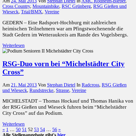
Am
24. Mai 2013
Von
Stephan Dietel
In
AMC Rodheim-Bieber
,
Cross Country
,
Mountainbike
,
RSC Grünberg
,
RSG Gießen und
Wieseck
,
Trial/BMX
,
Vereine
GEDERN – Eine Radsport-Hochburg mit zahlreichen
heimischen Teilnehmern war am Pfingstwochenende die
Stadt Gedern im Wetteraukreis am Rande des Vogelsbergs.
Weiterlesen
RSG-Duo vorn bei “Michelstädter City
Cross”
Am
21. Mai 2013
Von
Stephan Dietel
In
Radcross
,
RSG Gießen
und Wieseck
,
Rundstrecke
,
Strasse
,
Vereine
MICHELSTADT – Thomas Hockauf und Thomas Hanika von
der RSG Gießen und Wieseck fuhren beim “Michelstädter
City Cross” auf das Podium.
Weiterlesen
Seitennummerierung
Vorherige
Nächste
«
1
…
50
51
52
53
54
…
56
»
Beiträge
Beiträge
Alle Stellenangebote gibt's
hier
.