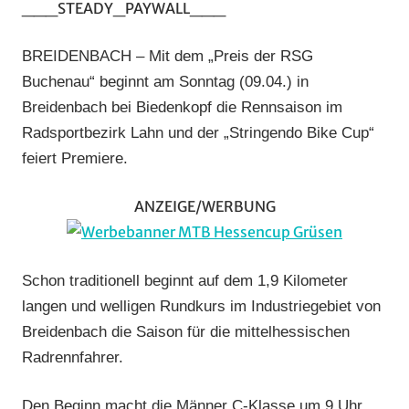
___STEADY_PAYWALL___
Radsportbezirk
Lahn
,
BREIDENBACH – Mit dem „Preis der RSG
RSG
Buchenau“ beginnt am Sonntag (09.04.) in
Buchenau
,
Breidenbach bei Biedenkopf die Rennsaison im
Rundstrecke
,
Radsportbezirk Lahn und der „Stringendo Bike Cup“
Strasse
,
Vereine
feiert Premiere.
ANZEIGE/WERBUNG
Schon traditionell beginnt auf dem 1,9 Kilometer
langen und welligen Rundkurs im Industriegebiet von
Breidenbach die Saison für die mittelhessischen
Radrennfahrer.
Den Beginn macht die Männer C-Klasse um 9 Uhr.