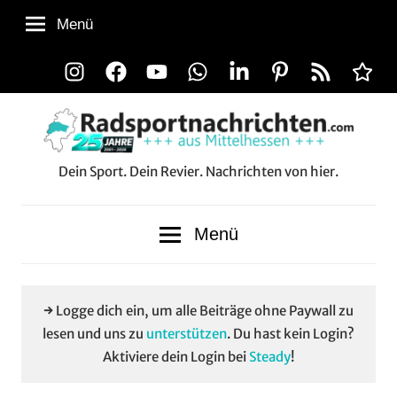
Zum
Menü
Inhalt
springen
Instagram
Facebook
YouTube
WhatsApp
LinkedIn
Pinterest
RSS-
Alle
Feed
Aussp
Dein Sport. Dein Revier. Nachrichten von hier.
Radsportnachrichten.co
aus
Menü
Mittelhessen
→ Logge dich ein, um alle Beiträge ohne Paywall zu
lesen und uns zu
unterstützen
. Du hast kein Login?
Aktiviere dein Login bei
Steady
!