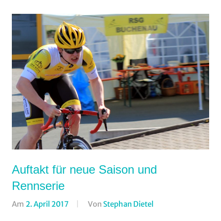
Auftakt für neue Saison und
Rennserie
Am
2. April 2017
Von
Stephan Dietel
In
Jedermann
,