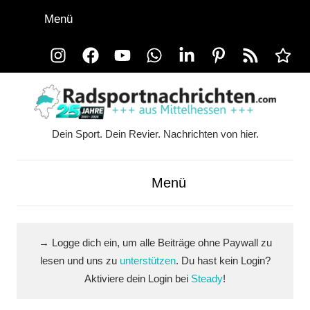
Zum
Menü
Inhalt
springen
Instagram
Facebook
YouTube
WhatsApp
LinkedIn
Pinterest
RSS-
Alle
Feed
Ausspi
Dein Sport. Dein Revier. Nachrichten von hier.
Radsportnachrichten.co
aus
Menü
Mittelhessen
→ Logge dich ein, um alle Beiträge ohne Paywall zu
lesen und uns zu
unterstützen
. Du hast kein Login?
Aktiviere dein Login bei
Steady
!