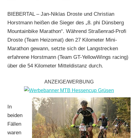
Rodheim-
Bieber
,
BIEBERTAL –
Jan-Niklas Droste und Christian
Marathon
,
Horstmann heißen die Sieger des „8. phi Dünsberg
Mountainbike
,
Mountainbike Marathon“. Während Straßenrad-Profi
RSC
Droste (Team Heizomat) den 27 Kilometer Mini-
Grünberg
,
Marathon gewann, setzte sich der Langstrecken
RSG
Gießen
erfahrene Horstmann (Team GT-YellowWings racing)
und
über die 54 Kilometer Mitteldistanz durch.
Wieseck
,
RV
ANZEIGE/WERBUNG
Gießen-
Kleinlinden
,
Vereine
In
beiden
Fällen
waren