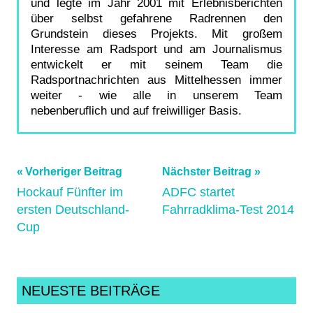
und legte im Jahr 2001 mit Erlebnisberichten
über selbst gefahrene Radrennen den
Grundstein dieses Projekts. Mit großem
Interesse am Radsport und am Journalismus
entwickelt er mit seinem Team die
Radsportnachrichten aus Mittelhessen immer
weiter - wie alle in unserem Team
nebenberuflich und auf freiwilliger Basis.
Beitragsnavigation
Schlagwörter:
Vorheriger Beitrag
Nächster Beitrag
Hockauf Fünfter im
ADFC startet
dünsberg
,
ersten Deutschland-
Fahrradklima-Test 2014
marathon
,
Cup
Mountainbike
NEUESTE BEITRÄGE