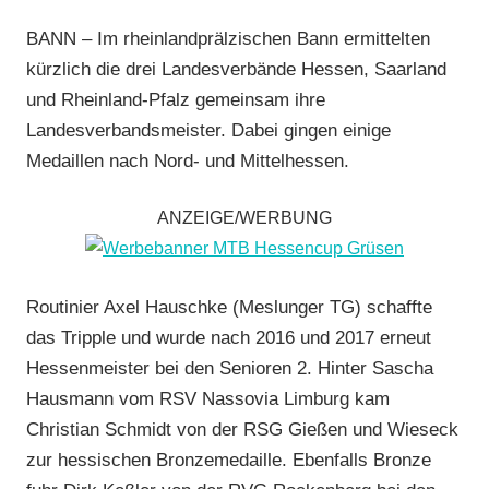
und
BANN – Im rheinlandprälzischen Bann ermittelten
Wieseck
,
kürzlich die drei Landesverbände Hessen, Saarland
RSV
und Rheinland-Pfalz gemeinsam ihre
Limburg
,
Landesverbandsmeister. Dabei gingen einige
Rundstrecke
,
Medaillen nach Nord- und Mittelhessen.
RV
Gießen-
Kleinlinden
,
ANZEIGE/WERBUNG
Strasse
,
Vereine
Routinier Axel Hauschke (Meslunger TG) schaffte
das Tripple und wurde nach 2016 und 2017 erneut
Hessenmeister bei den Senioren 2. Hinter Sascha
Hausmann vom RSV Nassovia Limburg kam
Christian Schmidt von der RSG Gießen und Wieseck
zur hessischen Bronzemedaille. Ebenfalls Bronze