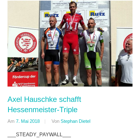
Axel Hauschke schafft
Hessenmeister-Triple
Am
7. Mai 2018
Von
Stephan Dietel
In
RSG
___STEADY_PAYWALL___
Gießen