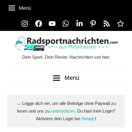
Zum
Menü
Inhalt
springen
Instagram
Facebook
YouTube
WhatsApp
LinkedIn
Pinterest
RSS-
Alle
Feed
Ausspi
Dein Sport. Dein Revier. Nachrichten von hier.
Radsportnachrichten.co
aus
Menü
Mittelhessen
→ Logge dich ein, um alle Beiträge ohne Paywall zu
lesen und uns zu
unterstützen
. Du hast kein Login?
Aktiviere dein Login bei
Steady
!