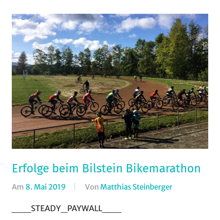
Erfolge beim Bilstein Bikemarathon
Am
8. Mai 2019
Von
Matthias Steinberger
In
Marathon
,
___STEADY_PAYWALL___
Mountainbik