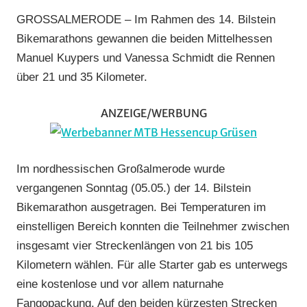
MSC
GROSSALMERODE – Im Rahmen des 14. Bilstein
Salzbödetal
,
Bikemarathons gewannen die beiden Mittelhessen
TGV
Manuel Kuypers und Vanessa Schmidt die Rennen
Schotten
,
über 21 und 35 Kilometer.
TV
Haiger
,
ANZEIGE/WERBUNG
Vereine
Im nordhessischen Großalmerode wurde
vergangenen Sonntag (05.05.) der 14. Bilstein
Bikemarathon ausgetragen. Bei Temperaturen im
einstelligen Bereich konnten die Teilnehmer zwischen
insgesamt vier Streckenlängen von 21 bis 105
Kilometern wählen. Für alle Starter gab es unterwegs
eine kostenlose und vor allem naturnahe
Fangopackung. Auf den beiden kürzesten Strecken