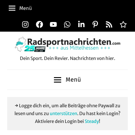
Zum
Menü
Inhalt
springen
Instagram
Facebook
YouTube
WhatsApp
LinkedIn
Pinterest
RSS-
Alle
Feed
Aussp
Dein Sport. Dein Revier. Nachrichten von hier.
Radsportnachrichten.c
aus
Menü
Mittelhessen
→ Logge dich ein, um alle Beiträge ohne Paywall zu
lesen und uns zu
unterstützen
. Du hast kein Login?
Aktiviere dein Login bei
Steady
!