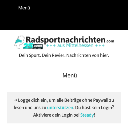
Zum
Menü
Inhalt
springen
Instagram
Facebook
YouTube
WhatsApp
LinkedIn
Pinterest
RSS-
Alle
Feed
Aussp
Dein Sport. Dein Revier. Nachrichten von hier.
Radsportnachrichten.co
aus
Menü
Mittelhessen
→ Logge dich ein, um alle Beiträge ohne Paywall zu
lesen und uns zu
unterstützen
. Du hast kein Login?
Aktiviere dein Login bei
Steady
!