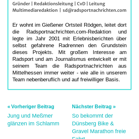
Gründer | Redaktionsleitung | CvD | Leitung
Multimediaredaktion
|
sd@radsportnachrichten.com
Er wohnt im Gießener Ortsteil Rödgen, leitet dort
die Radsportnachrichten.com-Redaktion und
legte im Jahr 2001 mit Erlebnisberichten über
selbst gefahrene Radrennen den Grundstein
dieses Projekts. Mit großem Interesse am
Radsport und am Journalismus entwickelt er mit
seinem Team die Radsportnachrichten aus
Mittelhessen immer weiter - wie alle in unserem
Team nebenberuflich und auf freiwilliger Basis.
Beitragsnavigation
Schlagwörter:
Vorheriger Beitrag
Nächster Beitrag
BadSalzdetfurth
,
Jung und Meßmer
So bekommt der
glänzen im Schlamm
Dünsberg Bike &
Cycle.Invest
,
Gravel Marathon freie
Delta-
Fahrt