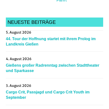
Bike
,
Mittelhessen
,
Radcross
,
NEUESTE BEITRÄGE
Radsportnachrichten
5. August 2026
44. Tour der Hoffnung startet mit ihrem Prolog im
Landkreis Gießen
4. August 2026
Gießens großer Radrenntag zwischen Stadttheater
und Sparkasse
3. August 2026
Cargo Crit, Passjagd und Cargo Crit Youth im
September