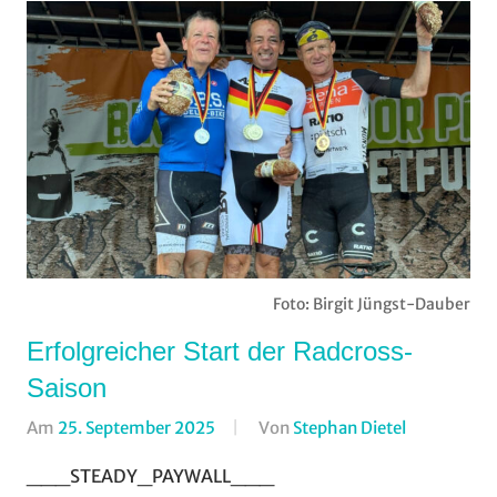
Foto: Birgit Jüngst-Dauber
Erfolgreicher Start der Radcross-
Saison
Am
25. September 2025
Von
Stephan Dietel
In
FSC
___STEADY_PAYWALL___
Bad