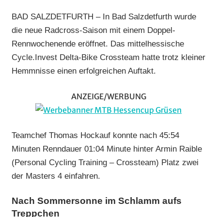
Endbach
,
BAD SALZDETFURTH – In Bad Salzdetfurth wurde
Mountainbi
die neue Radcross-Saison mit einem Doppel-
Radcross
,
Rennwochenende eröffnet. Das mittelhessische
RSG
Cycle.Invest Delta-Bike Crossteam hatte trotz kleiner
Gießen
und
Hemmnisse einen erfolgreichen Auftakt.
Wieseck
,
RV
ANZEIGE/WERBUNG
Gießen-
Kleinlinden
Vereine
Teamchef Thomas Hockauf konnte nach 45:54
Minuten Renndauer 01:04 Minute hinter Armin Raible
(Personal Cycling Training – Crossteam) Platz zwei
der Masters 4 einfahren.
Nach Sommersonne im Schlamm aufs
Treppchen