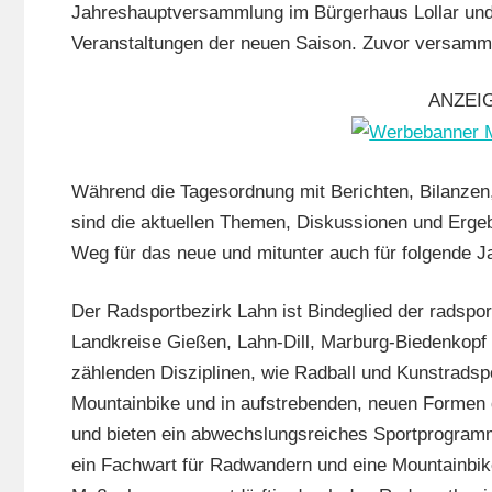
Jahreshauptversammlung im Bürgerhaus Lollar und 
Lahn
,
Veranstaltungen der neuen Saison. Zuvor versamme
Radtour
(RTF)
,
ANZEI
Radwan
Vereine
Während die Tagesordnung mit Berichten, Bilanzen,
sind die aktuellen Themen, Diskussionen und Erge
Weg für das neue und mitunter auch für folgende J
Der Radsportbezirk Lahn ist Bindeglied der radspo
Landkreise Gießen, Lahn-Dill, Marburg-Biedenkopf u
zählenden Disziplinen, wie Radball und Kunstradspo
Mountainbike und in aufstrebenden, neuen Formen d
und bieten ein abwechslungsreiches Sportprogramm
ein Fachwart für Radwandern und eine Mountainbik