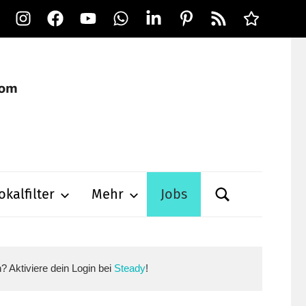
Instagram
Facebook
YouTube
WhatsApp
LinkedIn
Pinterest
RSS-
Alle
Feed
Ausspielwe
okalfilter
Mehr
Jobs
n? Aktiviere dein Login bei
Steady
!