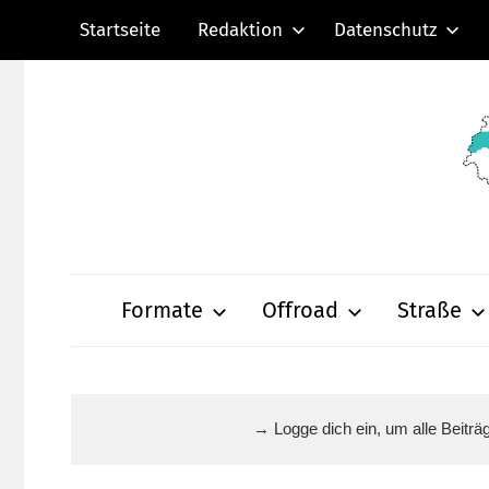
Zum
Startseite
Redaktion
Datenschutz
Inhalt
springen
Radsportnachric
aus
Formate
Offroad
Straße
Mittelhessen
→ Logge dich ein, um alle Beitr