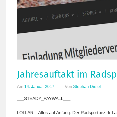
Jahresauftakt im Radsp
Am
14. Januar 2017
Von
Stephan Dietel
In
Breitens
___STEADY_PAYWALL___
Countryt
(CTF)
,
LOLLAR – Alles auf Anfang: Der Radsportbezirk Lah
Radsport