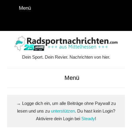
Zum
Menü
Inhalt
springen
Instagram
Facebook
YouTube
WhatsApp
LinkedIn
Pinterest
RSS-
Alle
Feed
Ausspi
Dein Sport. Dein Revier. Nachrichten von hier.
Radsportnachrichten.co
aus
Menü
Mittelhessen
→ Logge dich ein, um alle Beiträge ohne Paywall zu
lesen und uns zu
unterstützen
. Du hast kein Login?
Aktiviere dein Login bei
Steady
!