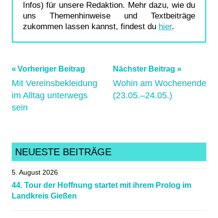
Infos) für unsere Redaktion. Mehr dazu, wie du
uns Themenhinweise und Textbeiträge
zukommen lassen kannst, findest du
hier
.
Beitragsnavigation
Schlagwörter:
Vorheriger Beitrag
Nächster Beitrag
Mit Vereinsbekleidung
Wohin am Wochenende
DM
,
im Alltag unterwegs
(23.05.–24.05.)
laubach
,
sein
Mittelhessen
,
Radball
,
Radsportnachrichten
,
U17
NEUESTE BEITRÄGE
5. August 2026
44. Tour der Hoffnung startet mit ihrem Prolog im
Landkreis Gießen