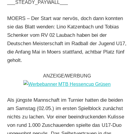
___STEADY_PAYWALL___
Radball
,
RV
MOERS – Der Start war nervös, doch dann konnten
Laubach
,
sie das Blatt wenden: Lino Katzenbach und Tobias
Vereine
Schenker vom RV 02 Laubach haben bei der
Deutschen Meisterschaft im Radball der Jugend U17,
die Anfang Mai in Moers stattfand, achtbar Platz fünf
geholt.
ANZEIGE/WERBUNG
Als jüngste Mannschaft im Turnier hatten die beiden
am Samstag (02.05.) im ersten Spielblock zunächst
nichts zu lachen. Vor einer beeindruckenden Kulisse
von rund 1.000 Zuschauenden spielte das U17-Duo
ungewohnt nervös. Das Selbstvertrauen in das