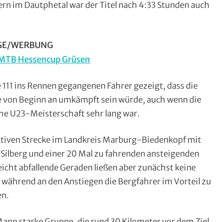
rn im Dautphetal war der Titel nach 4:33 Stunden auch
GE/WERBUNG
111 ins Rennen gegangenen Fahrer gezeigt, dass die
e von Beginn an umkämpft sein würde, auch wenn die
che U23-Meisterschaft sehr lang war.
ktiven Strecke im Landkreis Marburg-Biedenkopf mit
ilberg und einer 20 Mal zu fahrenden ansteigenden
eicht abfallende Geraden ließen aber zunächst keine
während an den Anstiegen die Bergfahrer im Vorteil zu
en.
Mann starke Gruppe, die rund 30 Kilometer vor dem Ziel