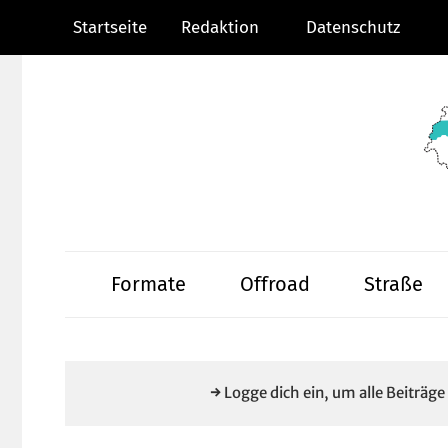
Zum
Startseite
Redaktion
Datenschutz
Inhalt
springen
Radsportnachric
aus
Formate
Offroad
Straße
Mittelhessen
→ Logge dich ein, um alle Beiträg