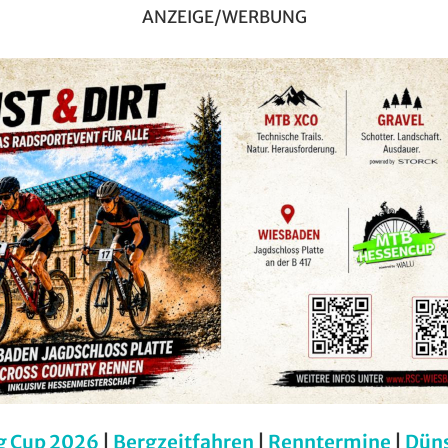
ANZEIGE/WERBUNG
g Cup 2026
|
Bergzeitfahren
|
Renntermine
|
Dün