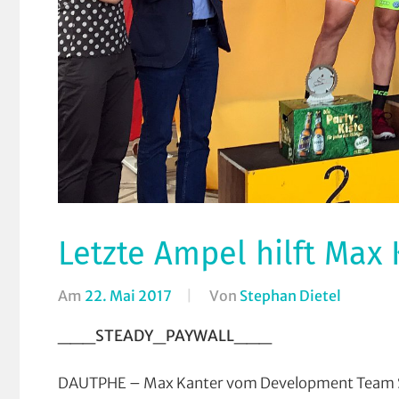
Letzte Ampel hilft Max
Am
22. Mai 2017
Von
Stephan Dietel
In
Rundstr
___STEADY_PAYWALL___
Strasse
DAUTPHE – Max Kanter vom Development Team Su