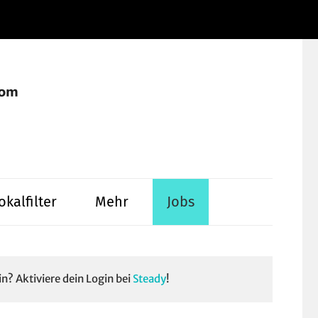
Instagram
Facebook
YouTube
WhatsApp
LinkedIn
Pinterest
RSS-
Alle
Feed
Ausspielwe
okalfilter
Mehr
Jobs
in? Aktiviere dein Login bei
Steady
!