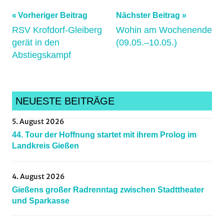
Beitragsnavigation
Schlagwörter:
Vorheriger Beitrag
Nächster Beitrag
deutschemeisterschaft
,
RSV Krofdorf-Gleiberg
Wohin am Wochenende
gerät in den
(09.05.–10.05.)
DM
,
Abstiegskampf
laubach
,
Mittelhessen
,
qualifikation
,
Radball
,
NEUESTE BEITRÄGE
Radsportnachrichten
,
5. August 2026
U15
44. Tour der Hoffnung startet mit ihrem Prolog im
Landkreis Gießen
4. August 2026
Gießens großer Radrenntag zwischen Stadttheater
und Sparkasse