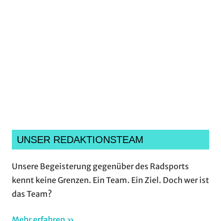
Ich habe die
Datenschutzerklärung
gelesen,
verstanden und akzeptiere sie.*
UNSER REDAKTIONSTEAM
Unsere Begeisterung gegenüber des Radsports
kennt keine Grenzen. Ein Team. Ein Ziel. Doch wer ist
das Team?
Mehr erfahren »