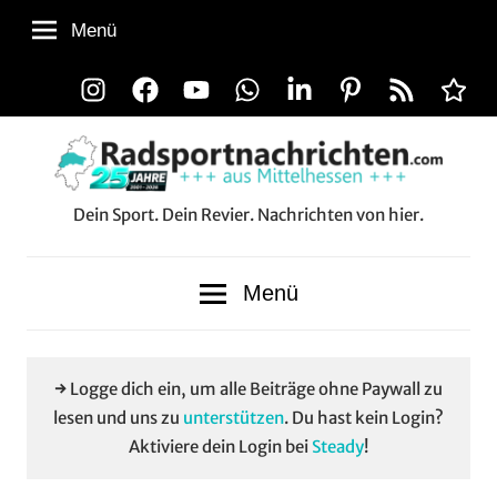
Zum
Menü
Inhalt
springen
Instagram
Facebook
YouTube
WhatsApp
LinkedIn
Pinterest
RSS-
Alle
Feed
Aussp
Dein Sport. Dein Revier. Nachrichten von hier.
Radsportnachrichten.co
aus
Menü
Mittelhessen
→ Logge dich ein, um alle Beiträge ohne Paywall zu
lesen und uns zu
unterstützen
. Du hast kein Login?
Aktiviere dein Login bei
Steady
!