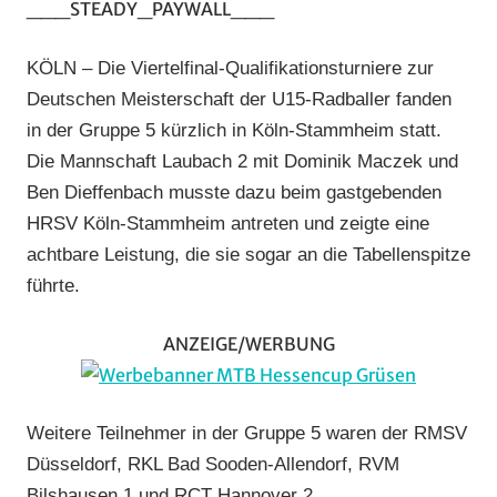
___STEADY_PAYWALL___
Radball
,
RV
KÖLN – Die Viertelfinal-Qualifikationsturniere zur
Laubach
,
Deutschen Meisterschaft der U15-Radballer fanden
Vereine
in der Gruppe 5 kürzlich in Köln-Stammheim statt.
Die Mannschaft Laubach 2 mit Dominik Maczek und
Ben Dieffenbach musste dazu beim gastgebenden
HRSV Köln-Stammheim antreten und zeigte eine
achtbare Leistung, die sie sogar an die Tabellenspitze
führte.
ANZEIGE/WERBUNG
Weitere Teilnehmer in der Gruppe 5 waren der RMSV
Düsseldorf, RKL Bad Sooden-Allendorf, RVM
Bilshausen 1 und RCT Hannover 2.