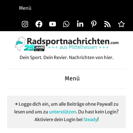
Zum
Menü
Inhalt
springen
Instagram
Facebook
YouTube
WhatsApp
LinkedIn
Pinterest
RSS-
Alle
Feed
Aussp
Dein Sport. Dein Revier. Nachrichten von hier.
Radsportnachrichten.c
aus
Menü
Mittelhessen
→ Logge dich ein, um alle Beiträge ohne Paywall zu
lesen und uns zu
unterstützen
. Du hast kein Login?
Aktiviere dein Login bei
Steady
!