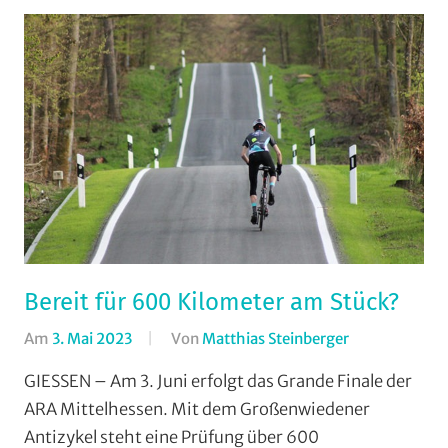
Bereit für 600 Kilometer am Stück?
Am
3. Mai 2023
Von
Matthias Steinberger
In
Formate
,
GIESSEN – Am 3. Juni erfolgt das Grande Finale der
Jedermann
,
ARA Mittelhessen. Mit dem Großenwiedener
Rundstrecke
,
Antizykel steht eine Prüfung über 600
Strasse
,