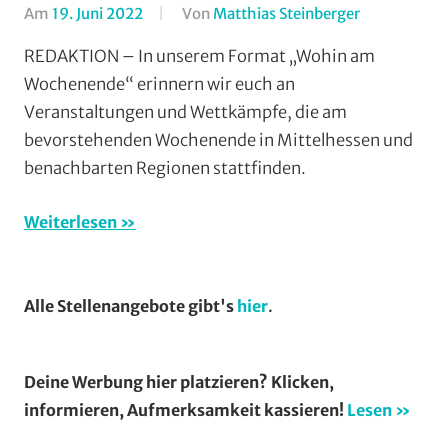
Am
19. Juni 2022
Von
Matthias Steinberger
In
Formate
,
REDAKTION – In unserem Format „Wohin am
Wohin
Wochenende“ erinnern wir euch an
am
Veranstaltungen und Wettkämpfe, die am
Wochenend
bevorstehenden Wochenende in Mittelhessen und
(WaW)
benachbarten Regionen stattfinden.
/
Veranstaltu
Weiterlesen
Alle Stellenangebote gibt's
hier
.
Deine Werbung hier platzieren? Klicken,
informieren, Aufmerksamkeit kassieren!
Lesen »