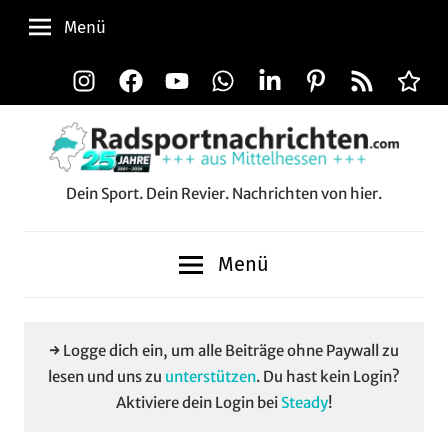
Zum
Menü
Inhalt
springen
Instagram
Facebook
YouTube
WhatsApp
LinkedIn
Pinterest
RSS-
Alle
Feed
Aussp
Dein Sport. Dein Revier. Nachrichten von hier.
Radsportnachrichten.c
aus
Menü
Mittelhessen
→ Logge dich ein, um alle Beiträge ohne Paywall zu
lesen und uns zu
unterstützen
. Du hast kein Login?
Aktiviere dein Login bei
Steady
!