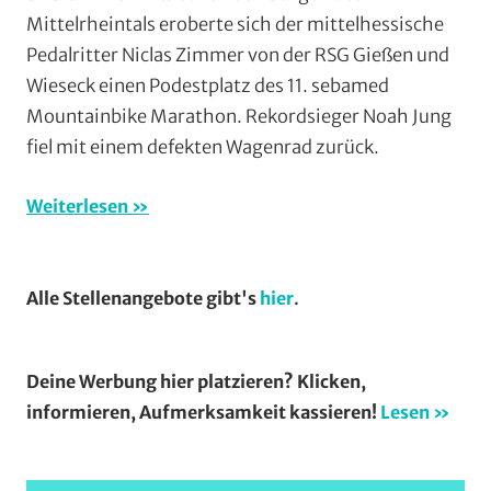
Rodheim
Mittelrheintals eroberte sich der mittelhessische
Bieber
,
Pedalritter Niclas Zimmer von der RSG Gießen und
Maratho
Wieseck einen Podestplatz des 11. sebamed
Mountain
Mountainbike Marathon. Rekordsieger Noah Jung
RSG
fiel mit einem defekten Wagenrad zurück.
Gießen
und
Wieseck
,
Weiterlesen
Vereine
Alle Stellenangebote gibt's
hier
.
Deine Werbung hier platzieren? Klicken,
informieren, Aufmerksamkeit kassieren!
Lesen »