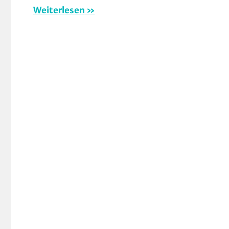
Vid
Weiterlesen
Mou
Mul
RS
Gie
un
Wie
RS
Mar
TV
Erd
Ver