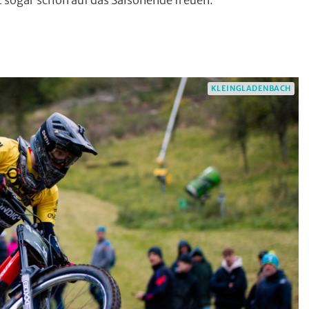
t sogar schon auf das Saisonende freuen.
te
,
gladenbach
,
hon
,
ainbike
,
KLEINGLADENBACH
nau
,
ne
,
n
enende
)
staltungstipps