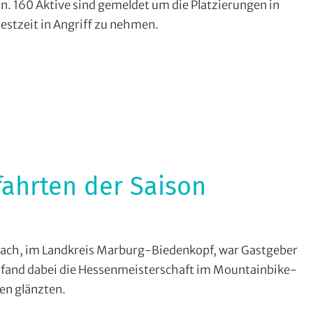
n. 160 Aktive sind gemeldet um die Platzierungen in
bestzeit in Angriff zu nehmen.
,
ine
fahrten der Saison
nhill
,
ach, im Landkreis Marburg-Biedenkopf, war Gastgeber
ut fand dabei die Hessenmeisterschaft im Mountainbike-
os
,
sen glänzten.