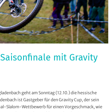
Saisonfinale mit Gravity
nhill
,
adenbach geht am Sonntag (12.10.) die hessische
ingladenbach
,
denbach ist Gastgeber für den Gravity Cup, der sein
ntainbike
,
 Dual-Slalom-Wettbewerb für einen Vorgeschmack, wie
,