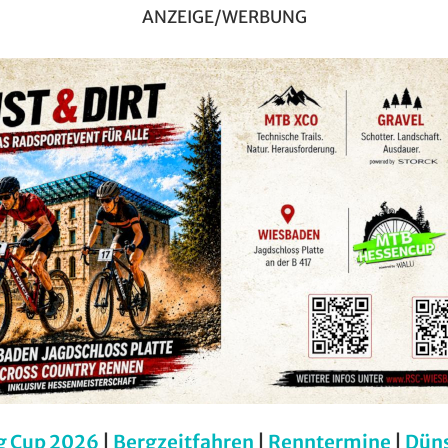
ANZEIGE/WERBUNG
g Cup 2026
|
Bergzeitfahren
|
Renntermine
|
Dün