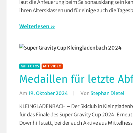
laut die Anfeuerung beim Saisonausklang sein kan
TV
ihren Altersklassen und für einige auch die Tages
Erda
Vere
Weiterlesen
MIT FOTOS
MIT VIDEO
Medaillen für letzte Ab
Am
19. Oktober 2024
Von
Stephan Dietel
In
Dow
KLEINGLADENBACH – Der Skiclub in Kleingladenb
Mit
für das Finale des Super Gravity Cup 2024. Erne
Fot
Downhill statt, bei der auch Aktive aus Mittelhes
Mit