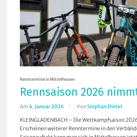
Renntermine in Mittelhessen
Rennsaison 2026 nimm
Am
4. Januar 2026
Von
Stephan Dietel
In
Cross
KLEINGLADENBACH – Die Wettkampfsaison 2026 
Count
Erscheinen weiterer Renntermine in den Verbände
Downh