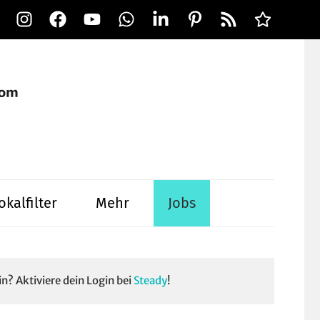
Instagram
Facebook
YouTube
WhatsApp
LinkedIn
Pinterest
RSS-
Alle
Feed
Ausspielwe
okalfilter
Mehr
Jobs
in? Aktiviere dein Login bei
Steady
!