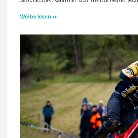
Saisonauftakt kann man sich in Mittelhessen jetz
Forma
Klein
Weiterlesen
Marat
Mount
Orte
,
RSG
Buche
Verei
Wohi
am
Woch
(WaW
/
Veran