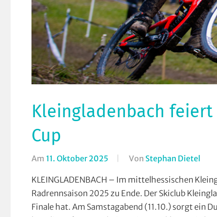
Kleingladenbach feiert 
Cup
Am
11. Oktober 2025
Von
Stephan Dietel
In
Dow
KLEINGLADENBACH – Im mittelhessischen Kleingl
Kle
Radrennsaison 2025 zu Ende. Der Skiclub Kleingla
Mou
Finale hat. Am Samstagabend (11.10.) sorgt ein
Orte