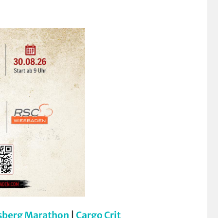
sberg Marathon
|
Cargo Crit