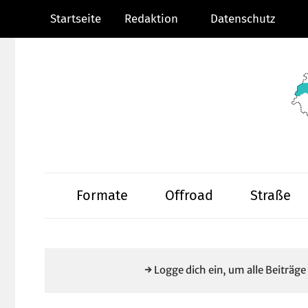
Zum
Startseite
Redaktion
Datenschutz
Inhalt
springen
Radsportnachric
aus
Formate
Offroad
Straße
Mittelhessen
→ Logge dich ein, um alle Beiträg