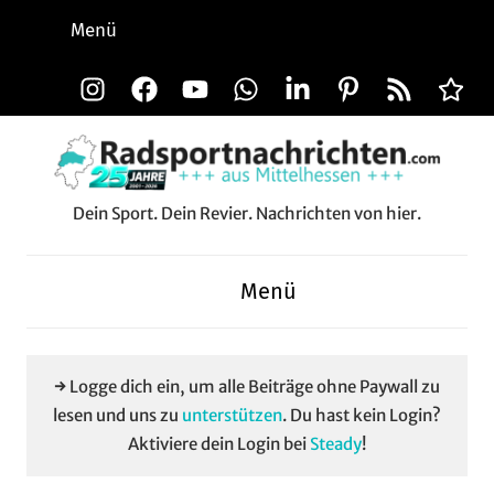
Zum
Menü
Inhalt
springen
Instagram
Facebook
YouTube
WhatsApp
LinkedIn
Pinterest
RSS-
Alle
Feed
Aussp
Dein Sport. Dein Revier. Nachrichten von hier.
Radsportnachrichten.c
aus
Menü
Mittelhessen
→ Logge dich ein, um alle Beiträge ohne Paywall zu
lesen und uns zu
unterstützen
. Du hast kein Login?
Aktiviere dein Login bei
Steady
!