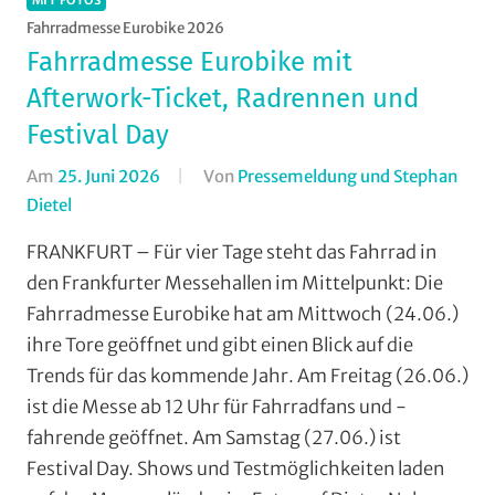
Fahrradmesse Eurobike 2026
Fahrradmesse Eurobike mit
Afterwork-Ticket, Radrennen und
Festival Day
Am
25. Juni 2026
Von
Pressemeldung und Stephan
Dietel
In
Alltagsradfahren
,
FRANKFURT – Für vier Tage steht das Fahrrad in
Breitensport
,
den Frankfurter Messehallen im Mittelpunkt: Die
Mit
Fahrradmesse Eurobike hat am Mittwoch (24.06.)
Fotos
,
ihre Tore geöffnet und gibt einen Blick auf die
Multimedia
Trends für das kommende Jahr. Am Freitag (26.06.)
ist die Messe ab 12 Uhr für Fahrradfans und -
fahrende geöffnet. Am Samstag (27.06.) ist
Festival Day. Shows und Testmöglichkeiten laden