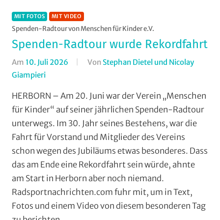
Vereine
,
Weimar/Lahn
MIT FOTOS
MIT VIDEO
Spenden-Radtour von Menschen für Kinder e.V.
Spenden-Radtour wurde Rekordfahrt
Am
10. Juli 2026
Von
Stephan Dietel und Nicolay
Giampieri
In
Breitensport
,
HERBORN – Am 20. Juni war der Verein „Menschen
Herborn
,
für Kinder“ auf seiner jährlichen Spenden-Radtour
Menschen
unterwegs. Im 30. Jahr seines Bestehens, war die
für
Fahrt für Vorstand und Mitglieder des Vereins
Kinder
,
schon wegen des Jubiläums etwas besonderes. Dass
Mit
das am Ende eine Rekordfahrt sein würde, ahnte
Fotos
,
Mit
am Start in Herborn aber noch niemand.
Video
,
Radsportnachrichten.com fuhr mit, um in Text,
Multimedia
,
Fotos und einem Video von diesem besonderen Tag
Orte
,
zu berichten.