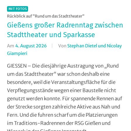
MIT FOTOS
Rückblick auf "Rund um das Stadttheater"
Gießens großer Radrenntag zwischen
Stadttheater und Sparkasse
Am
4. August 2026
Von
Stephan Dietel und Nicolay
Giampieri
In
Aufmacher
GIESSEN – Die diesjährige Austragung von „Rund
-
um das Stadttheater“ war schon deshalb eine
Top
besondere, weil die Veranstaltungsfläche für die
News
,
Verpflegungsstände wegen einer Baustelle nicht
Gießen
,
genutzt werden konnte. Für spannende Rennen auf
Jedermann
,
der Strecke sorgten zahlreiche Aktive aus Nah und
Mit
Fotos
,
Fern. Und die fuhren scharf um die Platzierungen
Multimedia
,
im Traditions-Radrennen der RSG Gießen und
Orte
,