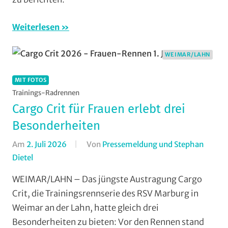
Radwandern
,
Vereine
Weiterlesen
WEIMAR/LAHN
MIT FOTOS
Trainings-Radrennen
Cargo Crit für Frauen erlebt drei
Besonderheiten
Am
2. Juli 2026
Von
Pressemeldung und Stephan
Dietel
In
Jedermann
,
WEIMAR/LAHN – Das jüngste Austragung Cargo
Mit
Crit, die Trainingsrennserie des RSV Marburg in
Fotos
,
Weimar an der Lahn, hatte gleich drei
Multimedia
,
Besonderheiten zu bieten: Vor den Rennen stand
Orte
,