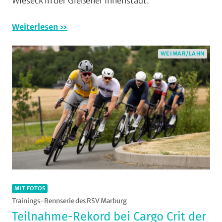
Wieseck in der Gießener Innenstadt.
RSG
Gießen
Weiterlesen
und
Wieseck
,
WEIMAR/LAHN
Rundstrecke
,
Strasse
,
Vereine
MIT FOTOS
Trainings-Rennserie des RSV Marburg
Teilnahme-Rekord bei Cargo Crit der