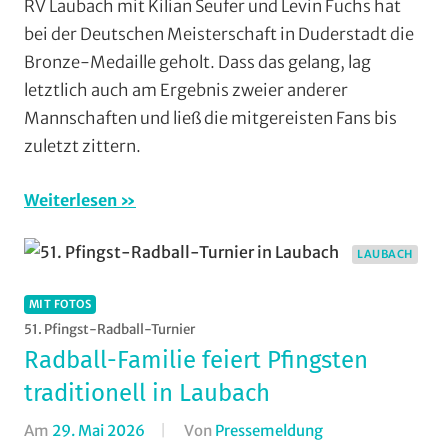
RV Laubach mit Kilian Seufer und Levin Fuchs hat
Fotos
,
bei der Deutschen Meisterschaft in Duderstadt die
Multimedia
,
Bronze-Medaille geholt. Dass das gelang, lag
Radball
,
letztlich auch am Ergebnis zweier anderer
RV
Mannschaften und ließ die mitgereisten Fans bis
Laubach
,
Vereine
zuletzt zittern.
Weiterlesen
LAUBACH
MIT FOTOS
51. Pfingst-Radball-Turnier
Radball-Familie feiert Pfingsten
traditionell in Laubach
Am
29. Mai 2026
Von
Pressemeldung
In