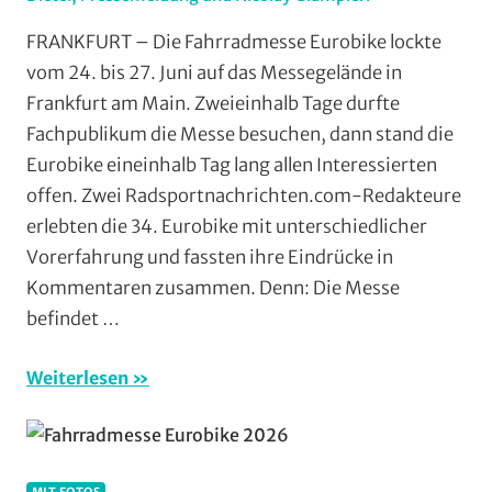
Alltagsradfahre
FRANKFURT – Die Fahrradmesse Eurobike lockte
Breitensport
,
vom 24. bis 27. Juni auf das Messegelände in
Mit
Frankfurt am Main. Zweieinhalb Tage durfte
Fotos
,
Fachpublikum die Messe besuchen, dann stand die
Multimedia
,
Eurobike eineinhalb Tag lang allen Interessierten
Ratgeber
,
offen. Zwei Radsportnachrichten.com-Redakteure
Teile
und
erlebten die 34. Eurobike mit unterschiedlicher
Zubehör
Vorerfahrung und fassten ihre Eindrücke in
Kommentaren zusammen. Denn: Die Messe
befindet …
Weiterlesen
MIT FOTOS