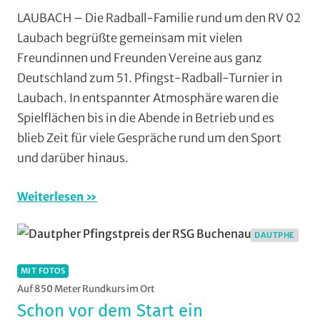
Halle
,
LAUBACH – Die Radball-Familie rund um den RV 02
Laubach
,
Laubach begrüßte gemeinsam mit vielen
Mit
Freundinnen und Freunden Vereine aus ganz
Fotos
,
Deutschland zum 51. Pfingst-Radball-Turnier in
Multimedia
,
Laubach. In entspannter Atmosphäre waren die
Orte
,
Spielflächen bis in die Abende in Betrieb und es
Radball
,
RV
blieb Zeit für viele Gespräche rund um den Sport
Laubach
,
und darüber hinaus.
Vereine
Weiterlesen
DAUTPHE
MIT FOTOS
Auf 850 Meter Rundkurs im Ort
Schon vor dem Start ein