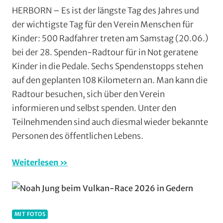
Breitensport
,
HERBORN – Es ist der längste Tag des Jahres und
Formate
,
der wichtigste Tag für den Verein Menschen für
Herborn
,
Kinder: 500 Radfahrer treten am Samstag (20.06.)
Menschen
bei der 28. Spenden-Radtour für in Not geratene
für
Kinder in die Pedale. Sechs Spendenstopps stehen
Kinder
,
auf den geplanten 108 Kilometern an. Man kann die
Mit
Video
,
Radtour besuchen, sich über den Verein
Multimedia
,
informieren und selbst spenden. Unter den
Orte
,
Teilnehmenden sind auch diesmal wieder bekannte
Radwandern
,
Personen des öffentlichen Lebens.
Vereine
,
Wohin
Weiterlesen
am
Wochenende
(WaW)
/
MIT FOTOS
Veranstaltungstipps