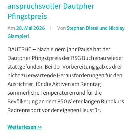
anspruchsvoller Dautpher
Pfingstpreis
Am
28. Mai 2026
Von
Stephan Dietel und Nicolay
Giampieri
In
Dautphe
,
DAUTPHE – Nach einem Jahr Pause hat der
Jedermann
,
Dautpher Pfingstpreis der RSG Buchenau wieder
Mit
stattgefunden. Bei der Vorbereitung gab es drei
Fotos
,
nicht zu erwartende Herausforderungen für den
Multimedia
,
Ausrichter, für die Aktiven am Renntag
Orte
,
sommerliche Temperaturen und für die
RSG
Buchenau
,
Bevölkerung an dem 850 Meter langen Rundkurs
RSG
Radrennsport vor der eigenen Haustür.
Gießen
und
Weiterlesen
Wieseck
,