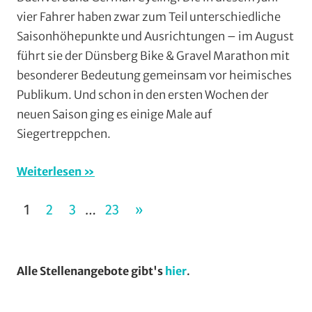
Mit
vier Fahrer haben zwar zum Teil unterschiedliche
Fotos
,
Saisonhöhepunkte und Ausrichtungen – im August
Mountainbike
,
führt sie der Dünsberg Bike & Gravel Marathon mit
Multimedia
,
Orte
besonderer Bedeutung gemeinsam vor heimisches
Publikum. Und schon in den ersten Wochen der
neuen Saison ging es einige Male auf
Siegertreppchen.
Weiterlesen
Seitennummerierung
NÄCHSTE
1
2
3
23
»
…
der
BEITRÄGE
Beiträge
Alle Stellenangebote gibt's
hier
.