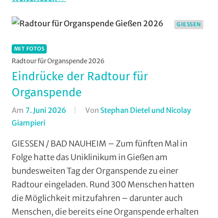
Rundstrecke
,
Strasse
,
GIESSEN
Vereine
,
Weimar/Lahn
,
MIT FOTOS
Wohin
Radtour für Organspende 2026
am
Eindrücke der Radtour für
Wochenende
Organspende
(WaW)
Am
7. Juni 2026
Von
Stephan Dietel und Nicolay
/
Giampieri
In
Veranstaltungstipps
Breitensport
,
GIESSEN / BAD NAUHEIM – Zum fünften Mal in
Gießen
,
Folge hatte das Uniklinikum in Gießen am
Mit
bundesweiten Tag der Organspende zu einer
Fotos
,
Radtour eingeladen. Rund 300 Menschen hatten
Multimedia
,
die Möglichkeit mitzufahren – darunter auch
Orte
,
Menschen, die bereits eine Organspende erhalten
Radwandern