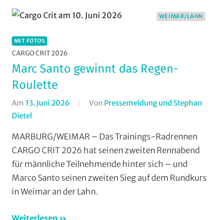
Wieseck
,
WEIMAR/LAHN
TGV
Schotten
,
MIT FOTOS
Vereine
CARGO CRIT 2026
Marc Santo gewinnt das Regen-
Roulette
Am
13. Juni 2026
Von
Pressemeldung und Stephan
Dietel
In
Formate
,
MARBURG/WEIMAR – Das Trainings-Radrennen
Jedermann
,
CARGO CRIT 2026 hat seinen zweiten Rennabend
Mit
für männliche Teilnehmende hinter sich – und
Fotos
,
Marco Santo seinen zweiten Sieg auf dem Rundkurs
Multimedia
,
in Weimar an der Lahn.
Orte
,
RSV
Weiterlesen
Marburg
,