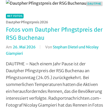
RSV
DAUTPHE
Marburg
,
Rundstrecke
,
MIT FOTOS
Strasse
,
Dautpher Pfingstpreis 2026
Vereine
Fotos vom Dautpher Pfingstpreis der
RSG Buchenau
Am
26. Mai 2026
Von
Stephan Dietel und Nicolay
Giampieri
In
Dautphe
,
DAUTPHE – Nach einem Jahr Pause ist der
Mit
Dautpher Pfingstpreis der RSG Buchenau an
Fotos
,
Pfingstsonntag (24.05.) zurückgekehrt. Bei
Multimedia
,
sommerlichen Temperaturen hatten die Aktiven
Orte
,
ein herausforderndes Rennen, das die Bevölkerung
RSG
interessiert verfolgte. Radsportnachrichten.com-
Buchenau
,
RSG
Fotograf Nicolay Giampieri hat das Rennen in Fotos