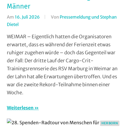
Männer
Am
16. Juli 2026
Von
Pressemeldung und Stephan
Dietel
In
Aufmacher
WEIMAR – Eigentlich hatten die Organisatoren
-
erwartet, dass es während der Ferienzeit etwas
Top
ruhiger zugehen würde – doch das Gegenteil war
News
,
der Fall: Der dritte Lauf der Cargo-Crit-
Mit
Trainingsrennserie des RSV Marburg in Weimar an
Fotos
,
der Lahn hat alle Erwartungen übertroffen. Und es
Multimedia
,
Orte
,
war die zweite Rekord-Teilnahme binnen einer
RSV
Woche.
Marburg
,
Rundstrecke
,
Weiterlesen
Strasse
,
Trainingslager
,
HERBORN