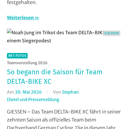
Gießen
festgehalten.
und
Wieseck
,
Weiterlesen
RSV
Marburg
,
GIESSEN
Rundstrecke
,
RV
Gießen-
MIT FOTOS
Kleinlinden
,
Teamvorstellung 2026
Strasse
,
So begann die Saison für Team
Vereine
DELTA-BIKE XC
Am
20. Mai 2026
Von
Stephan
Dietel und Pressemeldung
In
Cross
GIESSEN – Das Team DELTA-BIKE XC fährt in seiner
Country
,
zehnten Saison als offizielles Team beim
Gießen
,
Dachverband German Cycling. Die in diesem Jahr