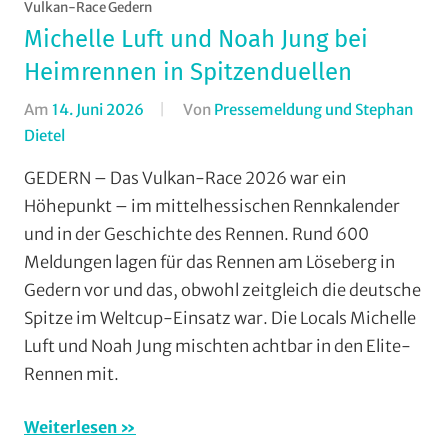
Vulkan-Race Gedern
Michelle Luft und Noah Jung bei
Heimrennen in Spitzenduellen
Am
14. Juni 2026
Von
Pressemeldung und Stephan
Dietel
In
AMC
GEDERN – Das Vulkan-Race 2026 war ein
Rodheim-
Höhepunkt – im mittelhessischen Rennkalender
Bieber
,
und in der Geschichte des Rennen. Rund 600
Cross
Meldungen lagen für das Rennen am Löseberg in
Country
,
Gedern vor und das, obwohl zeitgleich die deutsche
Mit
Spitze im Weltcup-Einsatz war. Die Locals Michelle
Fotos
,
Mountainbike
,
Luft und Noah Jung mischten achtbar in den Elite-
Multimedia
,
Rennen mit.
RSG
Gießen
Weiterlesen
und