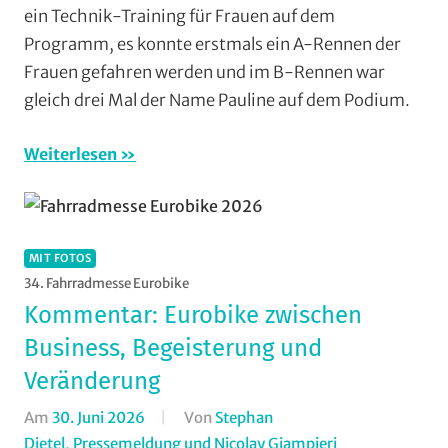
ein Technik-Training für Frauen auf dem
RSV
Programm, es konnte erstmals ein A-Rennen der
Marburg
,
Rundstrecke
,
Frauen gefahren werden und im B-Rennen war
Strasse
,
gleich drei Mal der Name Pauline auf dem Podium.
Vereine
,
Weimar/Lahn
Weiterlesen
MIT FOTOS
34. Fahrradmesse Eurobike
Kommentar: Eurobike zwischen
Business, Begeisterung und
Veränderung
Am
30. Juni 2026
Von
Stephan
Dietel, Pressemeldung und Nicolay Giampieri
In