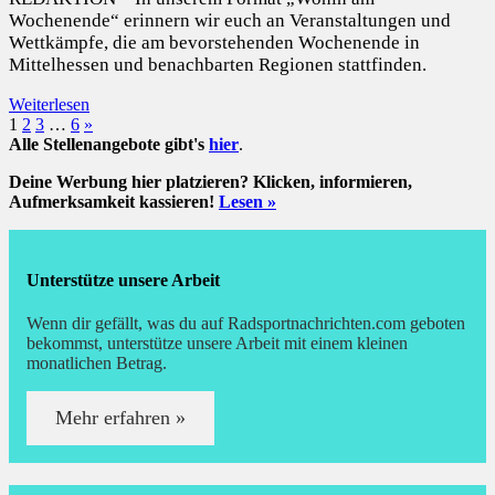
Wochenende“ erinnern wir euch an Veranstaltungen und
Wettkämpfe, die am bevorstehenden Wochenende in
Mittelhessen und benachbarten Regionen stattfinden.
Weiterlesen
Seitennummerierung
Nächste
1
2
3
…
6
»
Beiträge
Alle Stellenangebote gibt's
hier
.
der
Deine Werbung hier platzieren? Klicken, informieren,
Beiträge
Aufmerksamkeit kassieren!
Lesen »
Unterstütze unsere Arbeit
Wenn dir gefällt, was du auf Radsportnachrichten.com geboten
bekommst, unterstütze unsere Arbeit mit einem kleinen
monatlichen Betrag.
Mehr erfahren »