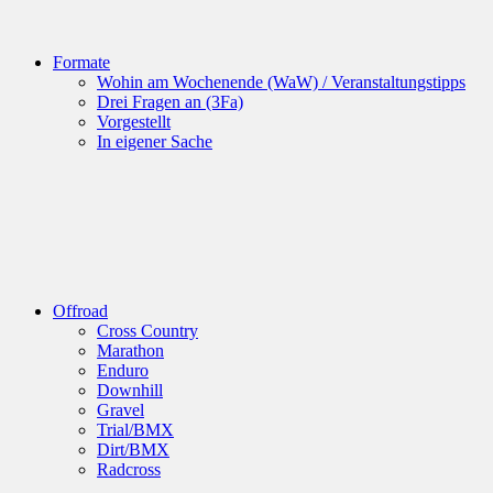
Formate
Wohin am Wochenende (WaW) / Veranstaltungstipps
Drei Fragen an (3Fa)
Vorgestellt
In eigener Sache
Offroad
Cross Country
Marathon
Enduro
Downhill
Gravel
Trial/BMX
Dirt/BMX
Radcross