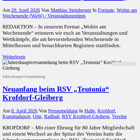
Am
20. April 2026
Von
Matthias Steinberger
In
Formate
,
Wohin am
Wochenende (WaW) / Veranstaltungstipps
REDAKTION – In unserem Format „Wohin am
Wochenende“ erinnern wir euch an Veranstaltungen und
Wettkämpfe, die am bevorstehenden Wochenende in
Mittelhessen und benachbarten Regionen stattfinden.
Weiterlesen
KROFDORF
Jahreshauptversammlung
Neuanfang beim RSV „Teutonia“
Krofdorf-Gleiberg
Am
8. April 2026
Von
Pressemeldung
In
Halle
,
Krofdorf
,
Kunstradsport
,
Orte
,
Radball
,
RSV Krofdorf-Gleiberg
,
Vereine
KROFDORF – Mit einer Ehrung für 80 Jahre Mitgliedschaft
und einem Wechsel an der Spitze des Vereins hatte die