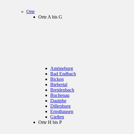
Orte
Orte A bis G
Amöneburg
Bad Endbach
Bicken
Biebertal
Breidenbach
Buchenau
Dautphe
Dillenburg
Ernsthausen
Gießen
Orte H bis P