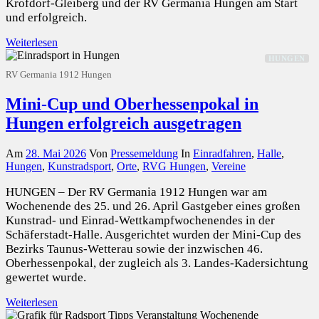
Krofdorf-Gleiberg und der RV Germania Hungen am Start
und erfolgreich.
Weiterlesen
HUNGEN
RV Germania 1912 Hungen
Mini-Cup und Oberhessenpokal in
Hungen erfolgreich ausgetragen
Am
28. Mai 2026
Von
Pressemeldung
In
Einradfahren
,
Halle
,
Hungen
,
Kunstradsport
,
Orte
,
RVG Hungen
,
Vereine
HUNGEN – Der RV Germania 1912 Hungen war am
Wochenende des 25. und 26. April Gastgeber eines großen
Kunstrad- und Einrad-Wettkampfwochenendes in der
Schäferstadt-Halle. Ausgerichtet wurden der Mini-Cup des
Bezirks Taunus-Wetterau sowie der inzwischen 46.
Oberhessenpokal, der zugleich als 3. Landes-Kadersichtung
gewertet wurde.
Weiterlesen