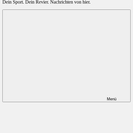
Radsportnachrichten.com
Dein Sport. Dein Revier. Nachrichten von hier.
aus
Mittelhessen
Menü