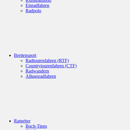
Kunstradsport
Einradfahren
Radpolo
Breitensport
Radtourenfahren (RTF)
Countrytourenfahren (CTF)
Radwandern
Alltagsradfahren
Ratgeber
Buch-Tipps