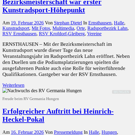
Bezirksmeisterschaft war erster
Kunstradsport-Höhepunkt
Am
19. Februar 2026
Von
Stephan Dietel
In
Ernsthausen
,
Halle
,
Kunstradsport
,
Mit Fotos
,
Multimedia
,
Orte
,
Radsportbezirk Lahn
,
RSV Ernsthausen
,
RSV Krofdorf-Gleiberg
,
Vereine
ERNSTHAUSEN – Mit der Bezirksmeisterschaft im
Kunstradsport wurde dieser Tage das neue
Veranstaltungsjahr im Radsportbezirk Lahn eröffnet. Neben
den Duellen um die Podiumsplatzierungen spielten die
ausgefahrenen Punkte auch eine Rolle für weiterführende
Qualifikationen. Gastgeber war der RSV Ernsthausen.
Weiterlesen
HUNGEN
Freude beim RV Germania Hungen
Erfolgreicher Auftritt bei Heinrich-
Heckel-Pokal
Am
16. Februar 2026
Von
Pressemeldung
In
Halle
,
Hungen
,