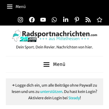
Zum
Menü
Inhalt
springen
Instagram
Facebook
YouTube
WhatsApp
LinkedIn
Pinterest
RSS-
Alle
Feed
Aussp
Dein Sport. Dein Revier. Nachrichten von hier.
Radsportnachrichten.c
aus
Menü
Mittelhessen
→ Logge dich ein, um alle Beiträge ohne Paywall zu
lesen und uns zu
unterstützen
. Du hast kein Login?
Aktiviere dein Login bei
Steady
!