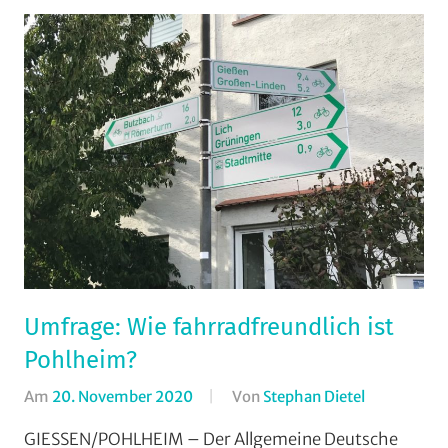
Umfrage: Wie fahrradfreundlich ist
Pohlheim?
Am
20. November 2020
Von
Stephan Dietel
In
ADFC
GIESSEN/POHLHEIM – Der Allgemeine Deutsche