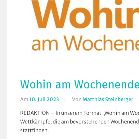
Wohin am Wochenende (
Am
10. Juli 2023
Von
Matthias Steinberger
In
Fo
REDAKTION – In unserem Format „Wohin am Woch
W
Wettkämpfe, die am bevorstehenden Wochenende
a
stattfinden.
W