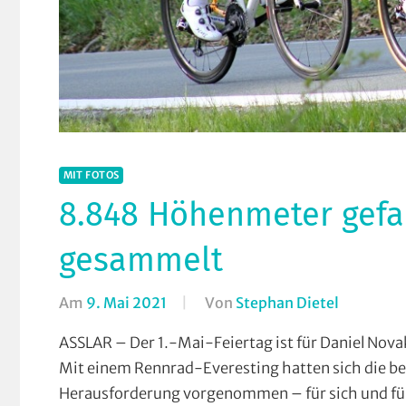
MIT FOTOS
8.848 Höhenmeter gef
gesammelt
Am
9. Mai 2021
Von
Stephan Dietel
In
Bergzeitf
ASSLAR – Der 1.-Mai-Feiertag ist für Daniel Novak
Jederma
Mit einem Rennrad-Everesting hatten sich die be
Mit
Herausforderung vorgenommen – für sich und fü
Fotos
,