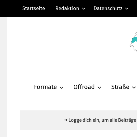
Zum
Startseite
Redaktion
Datenschutz
Inhalt
springen
Radsportnachric
aus
Formate
Offroad
Straße
Mittelhessen
→ Logge dich ein, um alle Beiträg