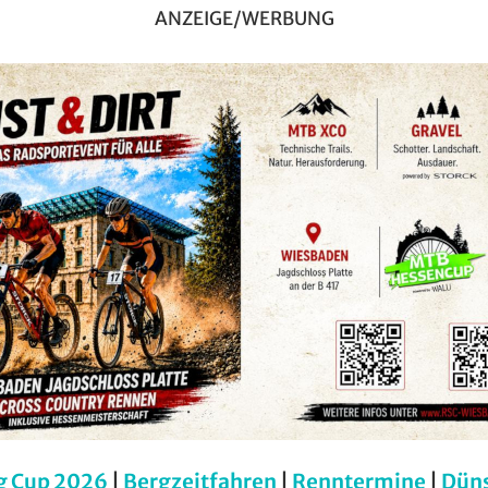
ANZEIGE/WERBUNG
g Cup 2026
|
Bergzeitfahren
|
Renntermine
|
Dün