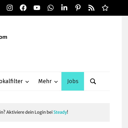
Instagram
Facebook
YouTube
WhatsApp
LinkedIn
Pinterest
RSS-
Alle
Feed
Ausspielwe
okalfilter
Mehr
Jobs
in? Aktiviere dein Login bei
Steady
!