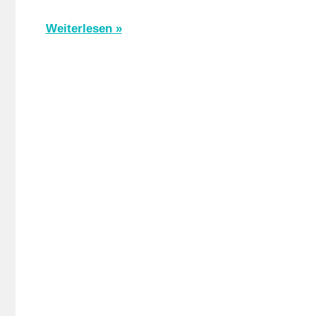
Multimed
Weiterlesen
Rundstre
Strasse