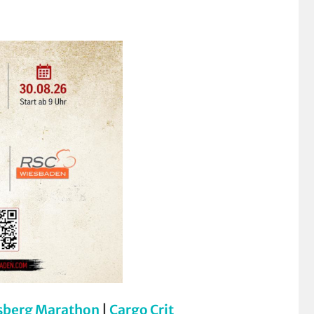
sberg Marathon
|
Cargo Crit