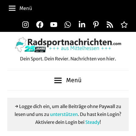
Zum
Menü
Inhalt
springen
Instagram
Facebook
YouTube
WhatsApp
LinkedIn
Pinterest
RSS-
Alle
Feed
Aussp
Dein Sport. Dein Revier. Nachrichten von hier.
Radsportnachrichten.c
aus
Menü
Mittelhessen
→ Logge dich ein, um alle Beiträge ohne Paywall zu
lesen und uns zu
unterstützen
. Du hast kein Login?
Aktiviere dein Login bei
Steady
!