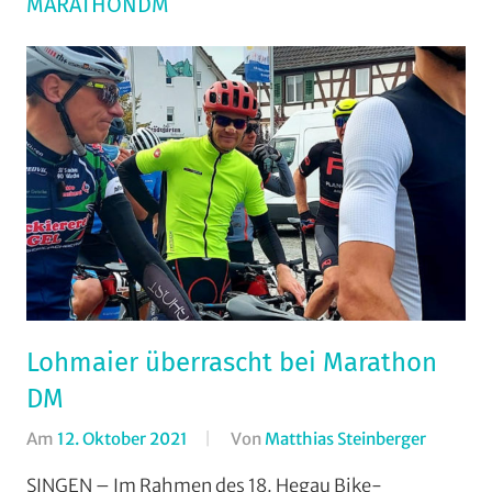
MARATHONDM
Lohmaier überrascht bei Marathon
DM
Am
12. Oktober 2021
Von
Matthias Steinberger
In
Marath
SINGEN – Im Rahmen des 18. Hegau Bike-