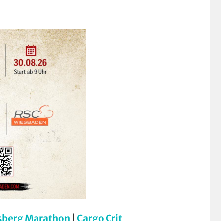
sberg Marathon
|
Cargo Crit