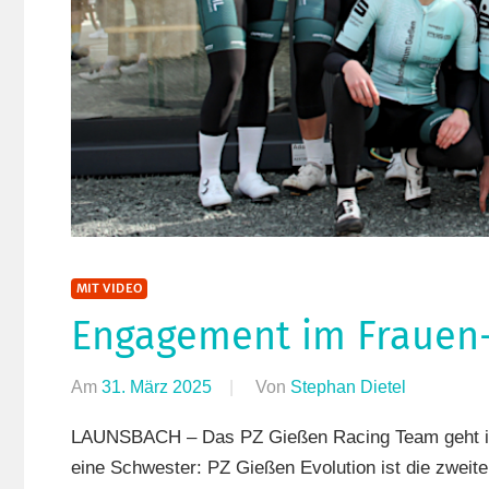
MIT VIDEO
Engagement im Frauen-
Am
31. März 2025
Von
Stephan Dietel
In
Bergzeitfa
LAUNSBACH – Das PZ Gießen Racing Team geht in 
Einzelzeit
eine Schwester: PZ Gießen Evolution ist die zweit
Launsbac