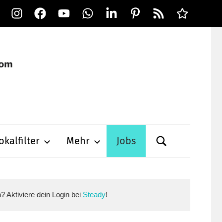
Instagram
Facebook
YouTube
WhatsApp
LinkedIn
Pinterest
RSS-
Alle
Feed
Ausspielwe
okalfilter
Mehr
Jobs
n? Aktiviere dein Login bei
Steady
!