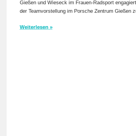
Gießen und Wieseck im Frauen-Radsport engagiert
Mit
der Teamvorstellung im Porsche Zentrum Gießen zu
Video
,
Multimedi
Weiterlesen
Orte
,
RSG
Gießen
und
Wieseck
,
Rundfahrt
Rundstrec
Strasse
,
Vereine