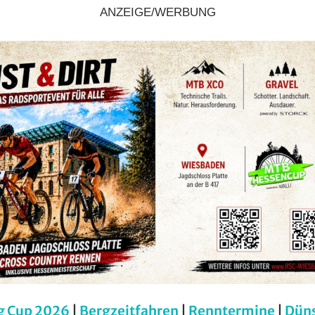
ANZEIGE/WERBUNG
g Cup 2026
|
Bergzeitfahren
|
Renntermine
|
Dün