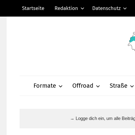
Zum
Startseite
Redaktion
Datenschutz
Inhalt
springen
Radsportnachric
aus
Formate
Offroad
Straße
Mittelhessen
→ Logge dich ein, um alle Beitr