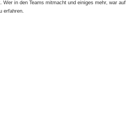
. Wer in den Teams mitmacht und einiges mehr, war auf
 erfahren.
a
,
en
,
ke
,