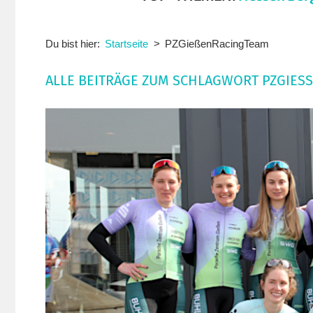
Du bist hier:
Startseite
PZGießenRacingTeam
ALLE BEITRÄGE ZUM SCHLAGWORT PZGIESS