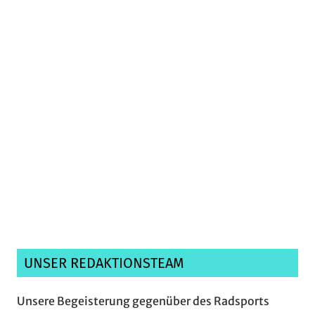
Ich habe die
Datenschutzerklärung
gelesen,
verstanden und akzeptiere sie.*
UNSER REDAKTIONSTEAM
Unsere Begeisterung gegenüber des Radsports