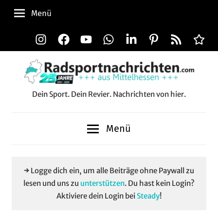
Zum
Menü
Inhalt
springen
Instagram
Facebook
YouTube
WhatsApp
LinkedIn
Pinterest
RSS-
Alle
Feed
Aussp
Dein Sport. Dein Revier. Nachrichten von hier.
Radsportnachrichten.c
aus
Menü
Mittelhessen
→ Logge dich ein, um alle Beiträge ohne Paywall zu
lesen und uns zu
unterstützen
. Du hast kein Login?
Aktiviere dein Login bei
Steady
!