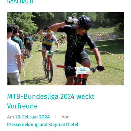
SAALBACH
MTB-Bundesliga 2024 weckt
Vorfreude
Am
10. Februar 2024
Von
Pressemeldung und Stephan Dietel
In