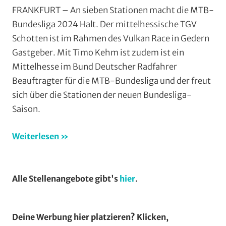
Cross
FRANKFURT – An sieben Stationen macht die MTB-
Country
,
Bundesliga 2024 Halt. Der mittelhessische TGV
Mountainbike
,
Schotten ist im Rahmen des Vulkan Race in Gedern
TGV
Gastgeber. Mit Timo Kehm ist zudem ist ein
Schotten
,
Mittelhesse im Bund Deutscher Radfahrer
Vereine
Beauftragter für die MTB-Bundesliga und der freut
sich über die Stationen der neuen Bundesliga-
Saison.
Weiterlesen
Alle Stellenangebote gibt's
hier
.
Deine Werbung hier platzieren? Klicken,