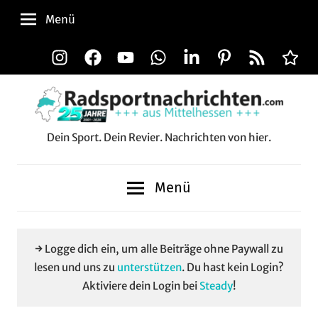
Zum
Menü
Inhalt
springen
Instagram
Facebook
YouTube
WhatsApp
LinkedIn
Pinterest
RSS-
Alle
Feed
Aussp
Dein Sport. Dein Revier. Nachrichten von hier.
Radsportnachrichten.c
aus
Menü
Mittelhessen
→ Logge dich ein, um alle Beiträge ohne Paywall zu
lesen und uns zu
unterstützen
. Du hast kein Login?
Aktiviere dein Login bei
Steady
!