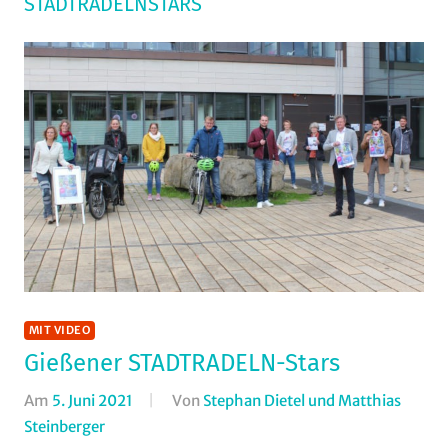
STADTRADELNSTARS
MIT VIDEO
Gießener STADTRADELN-Stars
Am
5. Juni 2021
Von
Stephan Dietel und Matthias
Steinberger
In