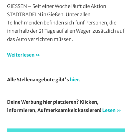
Alltagsradfahren
,
GIESSEN – Seit einer Woche läuft die Aktion
Breitensport
,
STADTRADELN in Gießen. Unter allen
Mit
Teilnehmenden befinden sich fünf Personen, die
Video
,
innerhalb der 21 Tage auf allen Wegen zusätzlich auf
Multimedia
das Auto verzichten müssen.
Weiterlesen
Alle Stellenangebote gibt's
hier
.
Deine Werbung hier platzieren? Klicken,
informieren, Aufmerksamkeit kassieren!
Lesen »