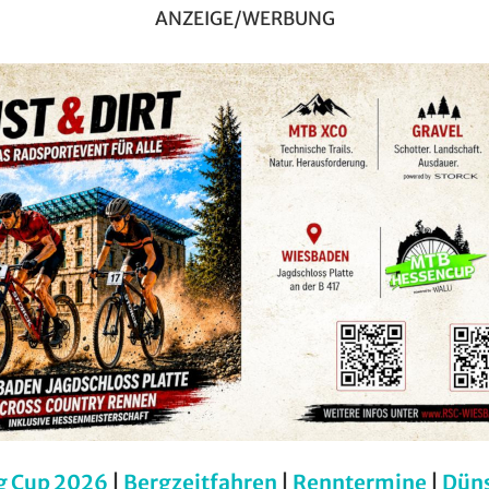
ANZEIGE/WERBUNG
g Cup 2026
|
Bergzeitfahren
|
Renntermine
|
Dün