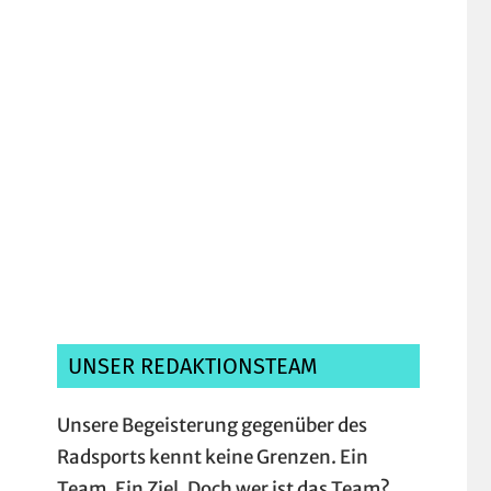
Ich habe die
Datenschutzerklärung
gelesen, verstanden und akzeptiere sie.*
UNSER REDAKTIONSTEAM
Unsere Begeisterung gegenüber des
Radsports kennt keine Grenzen. Ein
Team. Ein Ziel. Doch wer ist das Team?