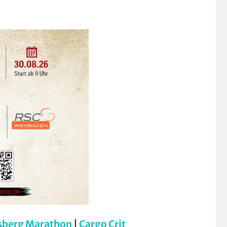
sberg Marathon
|
Cargo Crit