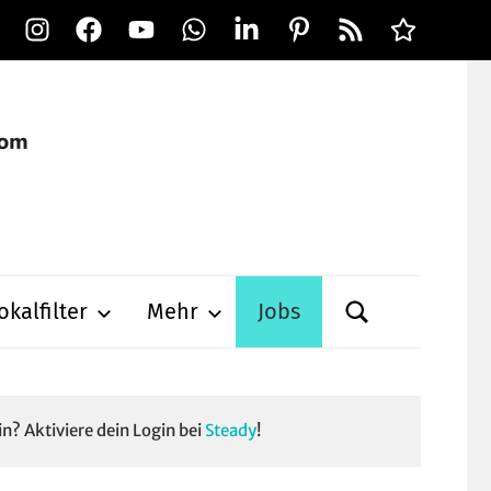
Instagram
Facebook
YouTube
WhatsApp
LinkedIn
Pinterest
RSS-
Alle
Feed
Ausspielwe
okalfilter
Mehr
Jobs
in? Aktiviere dein Login bei
Steady
!