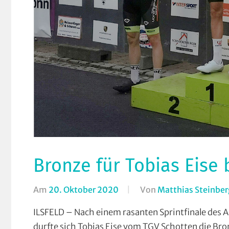
Bronze für Tobias Eise
Am
20. Oktober 2020
Von
Matthias Steinber
ILSFELD – Nach einem rasanten Sprintfinale des 
durfte sich Tobias Eise vom TGV Schotten die Br