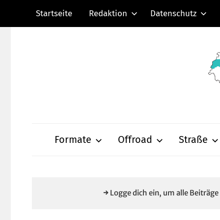
Zum
Startseite
Redaktion
Datenschutz
Inhalt
springen
Radsportnachric
aus
Formate
Offroad
Straße
Mittelhessen
→ Logge dich ein, um alle Beiträg