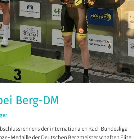
 bei Berg-DM
ger
In
Bergzeitfahren
,
Abschlussrennens der internationalen Rad-Bundesliga
Rundstrecke
,
onze-Medaille der Deutschen Bergmeisterschaften Elite