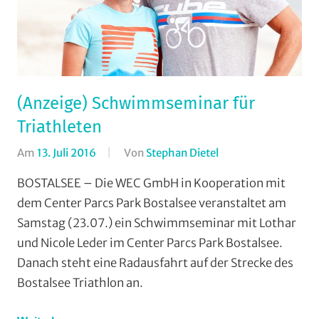
(Anzeige) Schwimmseminar für
Triathleten
Am
13. Juli 2016
Von
Stephan Dietel
In
Breitensport
,
BOSTALSEE – Die WEC GmbH in Kooperation mit
Jedermann
,
dem Center Parcs Park Bostalsee veranstaltet am
Strasse
,
Samstag (23.07.) ein Schwimmseminar mit Lothar
Trainingslager
und Nicole Leder im Center Parcs Park Bostalsee.
Danach steht eine Radausfahrt auf der Strecke des
Bostalsee Triathlon an.