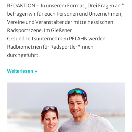
Drei
REDAKTION – In unserem Format „Drei Fragen an:“
Fragen
befragen wir für euch Personen und Unternehmen,
an
Vereine und Veranstalter der mittelhessischen
(3Fa)
,
Radsportszene. Im Gießener
Formate
,
Gesundheitsunternehmen PELAHN werden
Ratgeber
,
Radbiometrien für Radsportler*innen
Training
durchgeführt.
Weiterlesen