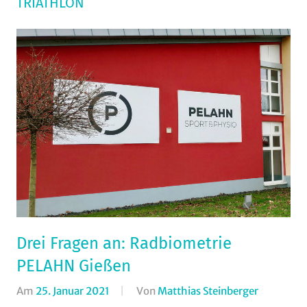
TRIATHLON
Drei Fragen an: Radbiometrie
PELAHN Gießen
Am
25. Januar 2021
Von
Matthias Steinberger
In