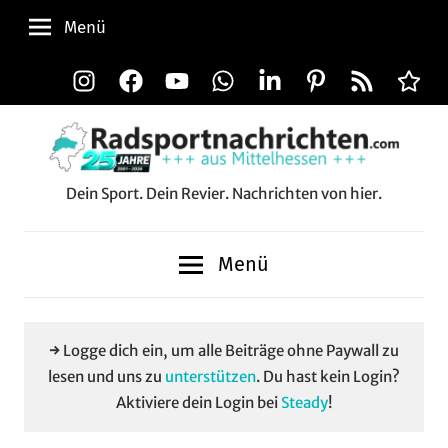
Zum
Menü
Inhalt
springen
Instagram
Facebook
YouTube
WhatsApp
LinkedIn
Pinterest
RSS-
Alle
Feed
Aussp
Dein Sport. Dein Revier. Nachrichten von hier.
Radsportnachrichten.c
aus
Menü
Mittelhessen
→ Logge dich ein, um alle Beiträge ohne Paywall zu
lesen und uns zu
unterstützen
. Du hast kein Login?
Aktiviere dein Login bei
Steady
!