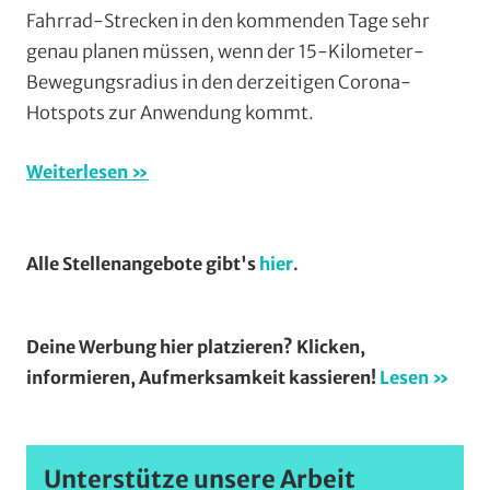
Gießen
,
Fahrrad-Strecken in den kommenden Tage sehr
Alltagsradfahren
,
genau planen müssen, wenn der 15-Kilometer-
Breitensport
,
Bewegungsradius in den derzeitigen Corona-
Countrytourenfa
Hotspots zur Anwendung kommt.
(CTF)
,
Formate
,
Weiterlesen
Radtourenfahren
(RTF)
,
Radwandern
,
Vereine
,
Alle Stellenangebote gibt's
hier
.
Wohin
am
Wochenende
Deine Werbung hier platzieren? Klicken,
(WaW)
informieren, Aufmerksamkeit kassieren!
Lesen »
/
Veranstaltungsti
Unterstütze unsere Arbeit