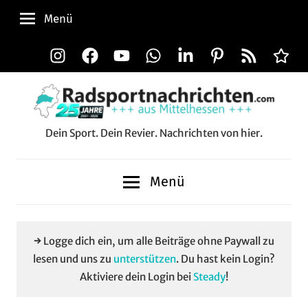
Zum
Menü
Inhalt
springen
Instagram
Facebook
YouTube
WhatsApp
LinkedIn
Pinterest
RSS-
Alle
Feed
Aussp
Dein Sport. Dein Revier. Nachrichten von hier.
Radsportnachrichten.c
aus
Menü
Mittelhessen
→ Logge dich ein, um alle Beiträge ohne Paywall zu
lesen und uns zu
unterstützen
. Du hast kein Login?
Aktiviere dein Login bei
Steady
!