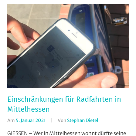
Einschränkungen für Radfahrten in
Mittelhessen
Am
5. Januar 2021
Von
Stephan Dietel
In
ADFC
GIESSEN – Wer in Mittelhessen wohnt dürfte seine