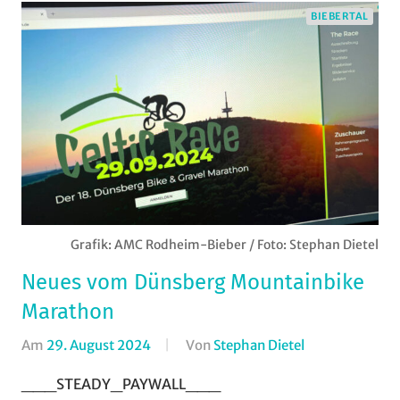
BIEBERTAL
Grafik: AMC Rodheim-Bieber / Foto: Stephan Dietel
Neues vom Dünsberg Mountainbike
Marathon
Am
29. August 2024
Von
Stephan Dietel
In
AMC
___STEADY_PAYWALL___
Rodheim-