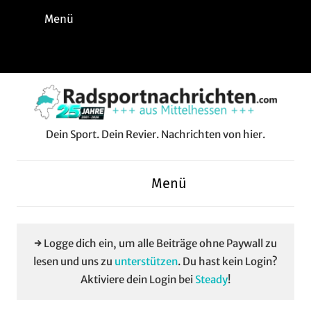
Zum
Menü
Inhalt
springen
Instagram
Facebook
YouTube
WhatsApp
LinkedIn
Pinterest
RSS-
Alle
Feed
Aussp
Dein Sport. Dein Revier. Nachrichten von hier.
Radsportnachrichten.c
aus
Menü
Mittelhessen
→ Logge dich ein, um alle Beiträge ohne Paywall zu
lesen und uns zu
unterstützen
. Du hast kein Login?
Aktiviere dein Login bei
Steady
!