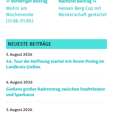
Beitragsnavigation
Schlagwörter:
Vorheriger Beitrag
Nächster Beitrag
Wohin am
Hessen Berg Cup mit
archiv_280924
,
Wochenende
Meisterschaft gestartet
Celtic
,
(31.08.-01.09.)
CelticRace
,
duensberg_24
,
dünsberg
,
marathon
,
NEUESTE BEITRÄGE
Mittelhessen
,
5. August 2026
Mountainbike
,
44. Tour der Hoffnung startet mit ihrem Prolog im
race
,
Landkreis Gießen
Radsportnachrichten
4. August 2026
Gießens großer Radrenntag zwischen Stadttheater
und Sparkasse
3. August 2026