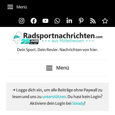
Zum
Menü
Inhalt
springen
Instagram
Facebook
YouTube
WhatsApp
LinkedIn
Pinterest
RSS-
Alle
Feed
Aussp
Dein Sport. Dein Revier. Nachrichten von hier.
Radsportnachrichten.co
aus
Menü
Mittelhessen
→ Logge dich ein, um alle Beiträge ohne Paywall zu
lesen und uns zu
unterstützen
. Du hast kein Login?
Aktiviere dein Login bei
Steady
!