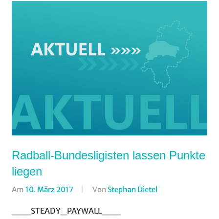
Radball-Bundesligisten lassen Punkte
liegen
Am
10. März 2017
Von
Stephan Dietel
In
Halle
,
___STEADY_PAYWALL___
Radball
,