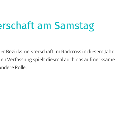
erschaft am Samstag
adcross
,
er Bezirksmeisterschaft im Radcross in diesem Jahr
adsportbezirk
hen Verfassung spielt diesmal auch das aufmerksame
ahn
,
ndere Rolle.
rasse