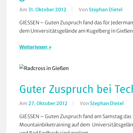
Am
31. Oktober 2012
Von
Stephan Dietel
In
AM
GIESSEN – Guten Zuspruch fand das für Jederman
Rod
dem Universitätsgelände am Kugelberg in Gießen u
Bieb
Cros
Weiterlesen
Coun
Mou
Radc
RSG
Buc
Guter Zuspruch bei Tec
RSG
Gie
Am
27. Oktober 2012
Von
Stephan Dietel
In
und
Cro
GIESSEN – Guten Zuspruch fand am Samstag das 
Wie
Cou
Mountainbiketraining auf dem Universitätsgelän
RV
Mou