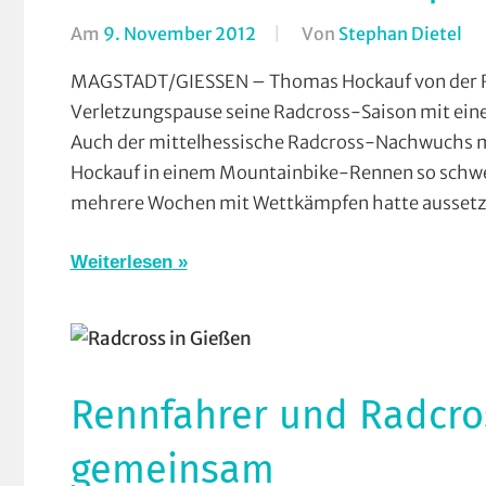
Am
9. November 2012
Von
Stephan Dietel
In
Ra
MAGSTADT/GIESSEN – Thomas Hockauf von der R
RS
Verletzungspause seine Radcross-Saison mit ei
Bu
Auch der mittelhessische Radcross-Nachwuchs m
RS
Hockauf in einem Mountainbike-Rennen so schwer
Gi
mehrere Wochen mit Wettkämpfen hatte ausset
un
Wi
Weiterlesen
Ve
Rennfahrer und Radcros
gemeinsam