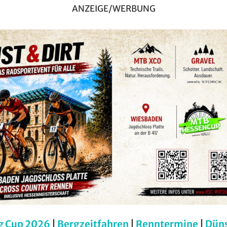
ANZEIGE/WERBUNG
g Cup 2026
|
Bergzeitfahren
|
Renntermine
|
Dün