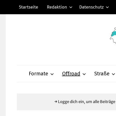
Zum
Startseite
Redaktion
Datenschutz
Inhalt
springen
Radsportnachric
aus
Formate
Offroad
Straße
Mittelhessen
→ Logge dich ein, um alle Beiträg