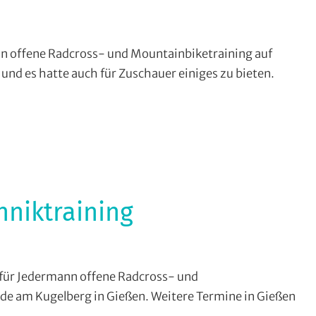
C
n offene Radcross- und Mountainbiketraining auf
heim-
nd es hatte auch für Zuschauer einiges zu bieten.
er
,
s
try
,
ntainbike
,
ross
,
henau
,
hniktraining
ßen
ss
für Jedermann offene Radcross- und
seck
,
ntry
,
de am Kugelberg in Gießen. Weitere Termine in Gießen
ntainbike
,