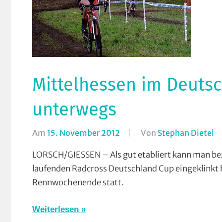
Mittelhessen im Deutsc
unterwegs
Am
15. November 2012
Von
Stephan Dietel
In
A
LORSCH/GIESSEN – Als gut etabliert kann man bez
R
laufenden Radcross Deutschland Cup eingeklinkt
B
Rennwochenende statt.
R
R
Weiterlesen
G