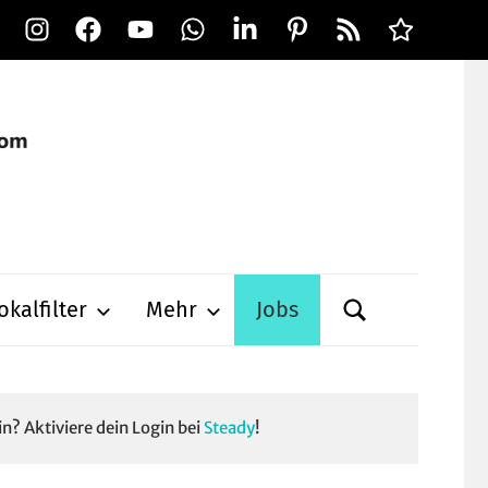
Instagram
Facebook
YouTube
WhatsApp
LinkedIn
Pinterest
RSS-
Alle
Feed
Ausspielwe
okalfilter
Mehr
Jobs
in? Aktiviere dein Login bei
Steady
!