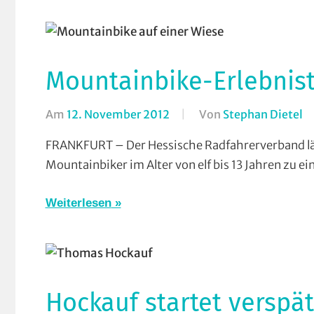
u
W
V
Mountainbike-Erlebnis
Am
12. November 2012
Von
Stephan Dietel
In
C
FRANKFURT – Der Hessische Radfahrerverband l
C
Mountainbiker im Alter von elf bis 13 Jahren zu e
M
V
Weiterlesen
Hockauf startet verspät