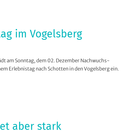
nd
ieseck
,
ereine
tag im Vogelsberg
ross
ädt am Sonntag, dem 02. Dezember Nachwuchs-
ountry
,
inem Erlebnistag nach Schotten in den Vogelsberg ein.
ountainbike
,
ereine
et aber stark