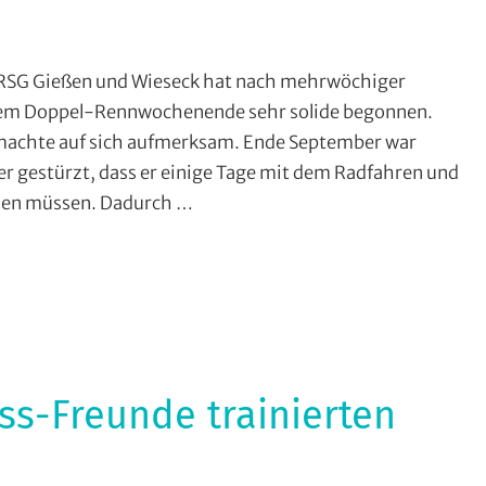
dcross
,
SG Gießen und Wieseck hat nach mehrwöchiger
G
nem Doppel-Rennwochenende sehr solide begonnen.
chenau
,
achte auf sich aufmerksam. Ende September war
G
 gestürzt, dass er einige Tage mit dem Radfahren und
eßen
zen müssen. Dadurch …
d
eseck
,
reine
s-Freunde trainierten