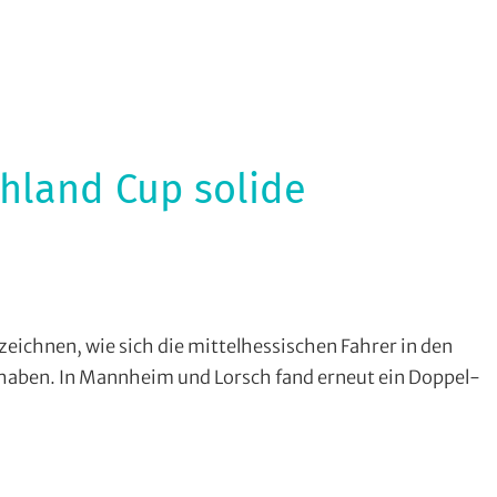
hland Cup solide
MC
eichnen, wie sich die mittelhessischen Fahrer in den
odheim-
 haben. In Mannheim und Lorsch fand erneut ein Doppel-
ieber
,
adcross
,
SG
ießen