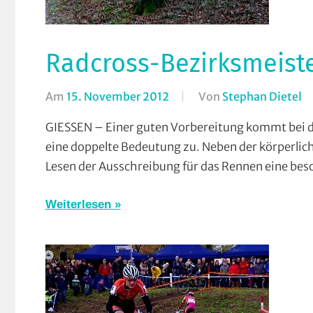
Radcross-Bezirksmeist
Am
15. November 2012
Von
Stephan Dietel
In
R
GIESSEN – Einer guten Vorbereitung kommt bei d
R
eine doppelte Bedeutung zu. Neben der körperlic
L
Lesen der Ausschreibung für das Rennen eine beso
St
Weiterlesen