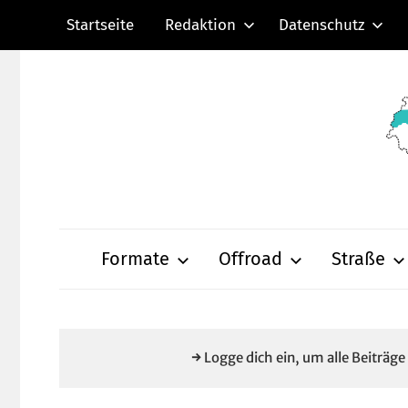
Zum
Startseite
Redaktion
Datenschutz
Inhalt
springen
Radsportnachric
aus
Formate
Offroad
Straße
Mittelhessen
→ Logge dich ein, um alle Beiträg