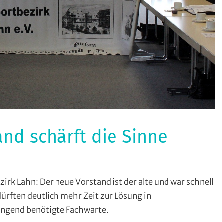
nd schärft die Sinne
radsport
,
Lahn: Der neue Vorstand ist der alte und war schnell
zeitfahren
,
ürften deutlich mehr Zeit zur Lösung in
tensport
,
ringend benötigte Fachwarte.
trytourenfahren