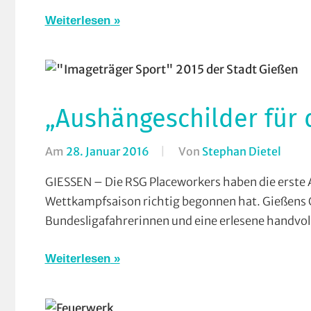
(CTF
Weiterlesen
Cros
Coun
Dirt
Down
Einr
„Aushängeschilder für 
Einz
Hall
Am
28. Januar 2016
Von
Stephan Dietel
In
Kuns
Bahn
GIESSEN – Die RSG Placeworkers haben die erste
Mar
Bergz
Wettkampfsaison richtig begonnen hat. Gießens 
Moun
Einze
Bundesligafahrerinnen und eine erlesene handvoll
Radb
RSG
Radc
Gieß
Weiterlesen
Radp
und
Rads
Wies
Lahn
Rund