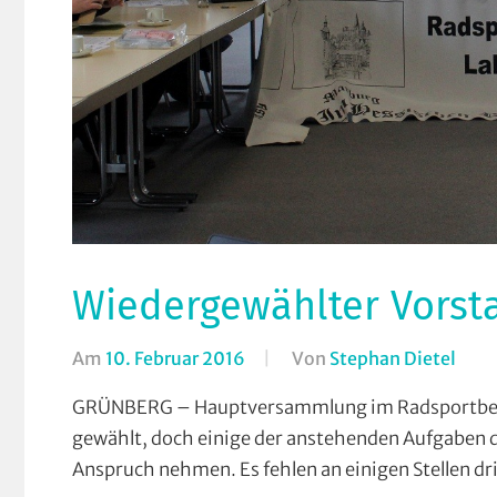
Wiedergewählter Vorsta
Am
10. Februar 2016
Von
Stephan Dietel
In
Bahn
GRÜNBERG – Hauptversammlung im Radsportbezirk 
Berg
gewählt, doch einige der anstehenden Aufgaben d
Brei
Anspruch nehmen. Es fehlen an einigen Stellen d
Coun