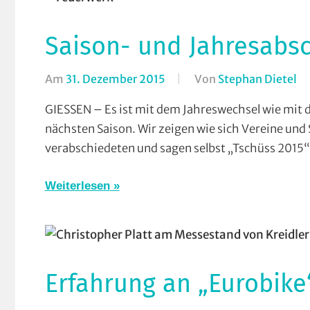
Radt
Rund
(RTF
Stras
Saison- und Jahresabsc
Rad
Train
RSC
Verei
Am
31. Dezember 2015
Von
Stephan Dietel
In
Grün
Ba
Rund
GIESSEN – Es ist mit dem Jahreswechsel wie mit d
Be
Rund
nächsten Saison. Wir zeigen wie sich Vereine un
Br
Stra
verabschiedeten und sagen selbst „Tschüss 2015“
Cr
Trai
Co
Tria
Weiterlesen
Di
Vere
Do
Ei
Ha
Ma
Erfahrung an „Eurobike
Mo