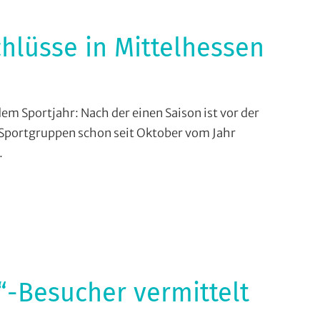
ourenfahren
strecke
,
)
,
se
,
hlüsse in Mittelhessen
wandern
,
ingslager
,
ne
berg
,
hnradsport
,
fahrten
,
em Sportjahr: Nach der einen Saison ist vor der
rgzeitfahren
,
strecke
,
d Sportgruppen schon seit Oktober vom Jahr
eitensport
,
sse
,
.
oss
ningslager
,
untry
,
l/BMX
,
rt/BMX
,
ine
wnhill
,
nzelzeitfahren
,
lle
,
rathon
,
“-Besucher vermittelt
untainbike
,