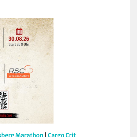
sberg Marathon
|
Cargo Crit