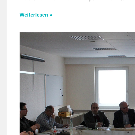
Gießen
und
Weiterlesen
Wieseck
,
Strasse
,
Vereine