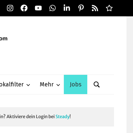
Instagram
Facebook
YouTube
WhatsApp
LinkedIn
Pinterest
RSS-
Alle
Feed
Ausspielwe
okalfilter
Mehr
Jobs
in? Aktiviere dein Login bei
Steady
!