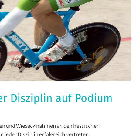
er Disziplin auf Podium
port
,
en und Wieseck nahmen an den hessischen
 jeder Disziplin erfolgreich vertreten.