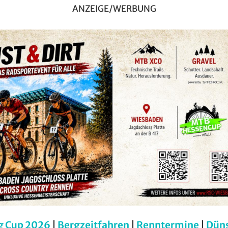
ANZEIGE/WERBUNG
g Cup 2026
|
Bergzeitfahren
|
Renntermine
|
Dün