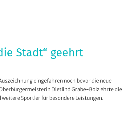
)
,
s
try
,
/BMX
,
hill
,
adfahren
,
die Stadt“ geehrt
elzeitfahren
,
e
,
tradsport
,
radsport
,
 Auszeichnung eingefahren noch bevor die neue
athon
,
eitfahren
,
Oberbürgermeisterin Dietlind Grabe-Bolz ehrte die
tainbike
,
lzeitfahren
,
 weitere Sportler für besondere Leistungen.
all
,
ross
,
en
olo
,
portbezirk
eck
,
,
fahrten
,