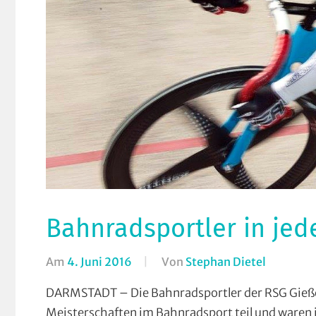
Bahnradsportler in jed
Am
4. Juni 2016
Von
Stephan Dietel
In
Bahnrads
DARMSTADT – Die Bahnradsportler der RSG Gieß
RSG
Meisterschaften im Bahnradsport teil und waren in