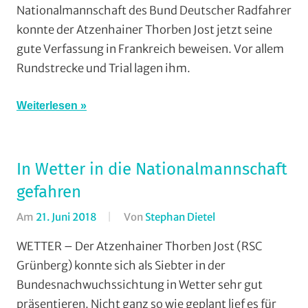
Nationalmannschaft des Bund Deutscher Radfahrer
Downhill
,
konnte der Atzenhainer Thorben Jost jetzt seine
Mountainbike
,
gute Verfassung in Frankreich beweisen. Vor allem
RSC
Rundstrecke und Trial lagen ihm.
Grünberg
,
Trial/BMX
,
Vereine
Weiterlesen
In Wetter in die Nationalmannschaft
gefahren
Am
21. Juni 2018
Von
Stephan Dietel
In
Cross
WETTER – Der Atzenhainer Thorben Jost (RSC
Country
,
Grünberg) konnte sich als Siebter in der
Mountainbike
,
Bundesnachwuchssichtung in Wetter sehr gut
RSC
präsentieren. Nicht ganz so wie geplant lief es für
Grünberg
,