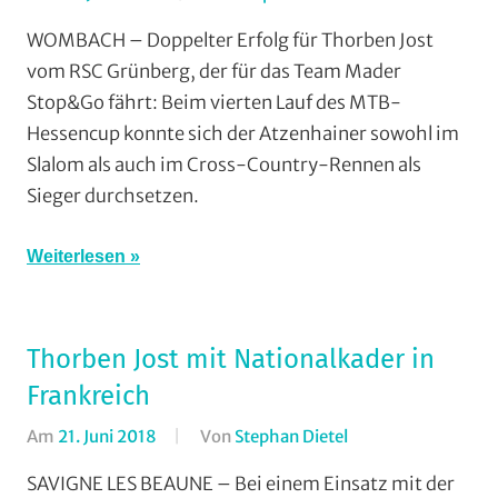
Cross
WOMBACH – Doppelter Erfolg für Thorben Jost
Country
,
vom RSC Grünberg, der für das Team Mader
Mountainbike
,
Stop&Go fährt: Beim vierten Lauf des MTB-
RSC
Hessencup konnte sich der Atzenhainer sowohl im
Grünberg
,
Slalom als auch im Cross-Country-Rennen als
Vereine
Sieger durchsetzen.
Weiterlesen
Thorben Jost mit Nationalkader in
Frankreich
Am
21. Juni 2018
Von
Stephan Dietel
In
Cross
SAVIGNE LES BEAUNE – Bei einem Einsatz mit der
Country
,