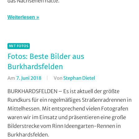
das Nachsehen hatte.
Buchenau
,
RSG
Gießen
Weiterlesen
und
Wieseck
,
Rundstrecke
,
MIT FOTOS
RV
Fotos: Beste Bilder aus
Gießen-
Kleinlinden
,
Burkhardsfelden
Strasse
,
Am
7. Juni 2018
Von
Stephan Dietel
In
Vereine
Jedermann
,
BURKHARDSFELDEN – Es ist aktuell der größte
Mit
Rundkurs für ein regelmäßiges Straßenradrennen in
Fotos
,
Mittelhessen. Mit entsprechend vielen Fotografen
Multimedia
,
waren wir im Einsatz und präsentieren eine große
Radsportbezirk
Bilderstrecke vom Rinn Ideengarten-Rennen in
Lahn
,
Burkhardsfelden.
RSC