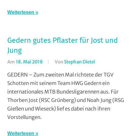
Grünberg
,
RSG
Weiterlesen
Buchenau
,
RSG
Gießen
Gedern gutes Pflaster für Jost und
und
Jung
Wieseck
,
Rundstrecke
,
Am
18. Mai 2018
Von
Stephan Dietel
In
RV
Cross
GEDERN – Zum zweiten Mal richtete der TGV
Gießen-
Country
,
Kleinlinden
,
Schotten mit seinem Team HWG Gedern ein
Mountainbike
,
Strasse
,
internationales MTB Bundesligarennen aus. Für
RSC
Vereine
Thorben Jost (RSC Grünberg) und Noah Jung (RSG
Grünberg
,
Gießen und Wieseck) lief es dabei nach ihren
RSG
Vorstellungen.
Gießen
und
Wieseck
,
Weiterlesen