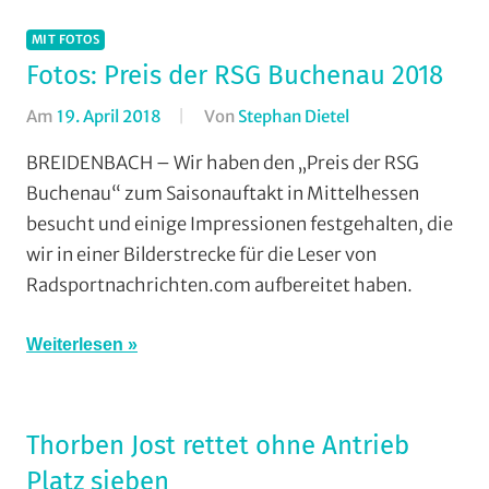
Vereine
MIT FOTOS
Fotos: Preis der RSG Buchenau 2018
Am
19. April 2018
Von
Stephan Dietel
In
Mit
BREIDENBACH – Wir haben den „Preis der RSG
Fotos
,
Buchenau“ zum Saisonauftakt in Mittelhessen
Multimedia
,
besucht und einige Impressionen festgehalten, die
RSC
wir in einer Bilderstrecke für die Leser von
Grünberg
,
Radsportnachrichten.com aufbereitet haben.
RSG
Buchenau
,
RSG
Weiterlesen
Gießen
und
Wieseck
,
Thorben Jost rettet ohne Antrieb
Rundstrecke
,
Platz sieben
RV