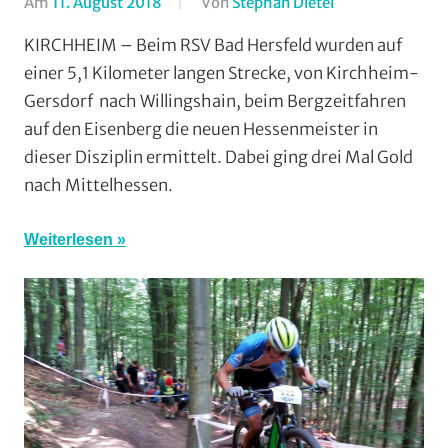
Am
11. August 2018
Von
Stephan Dietel
In
AMC
KIRCHHEIM – Beim RSV Bad Hersfeld wurden auf
Rodheim-
einer 5,1 Kilometer langen Strecke, von Kirchheim-
Bieber
,
Gersdorf nach Willingshain, beim Bergzeitfahren
Bergzeitfahren
,
auf den Eisenberg die neuen Hessenmeister in
MSC
dieser Disziplin ermittelt. Dabei ging drei Mal Gold
Salzbödetal
,
nach Mittelhessen.
RSC
Grünberg
,
RSG
Weiterlesen
Buchenau
,
RSG
Gießen
und
Wieseck
,
RV
Gießen-
Kleinlinden
,