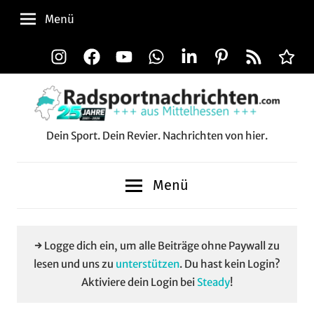
Zum
Menü
Inhalt
springen
Instagram
Facebook
YouTube
WhatsApp
LinkedIn
Pinterest
RSS-
Alle
Feed
Aussp
Dein Sport. Dein Revier. Nachrichten von hier.
Radsportnachrichten.c
aus
Menü
Mittelhessen
→ Logge dich ein, um alle Beiträge ohne Paywall zu
lesen und uns zu
unterstützen
. Du hast kein Login?
Aktiviere dein Login bei
Steady
!