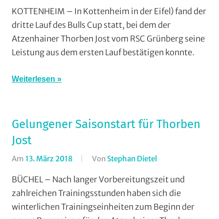
Cross
KOTTENHEIM – In Kottenheim in der Eifel) fand der
Country
,
dritte Lauf des Bulls Cup statt, bei dem der
Mountainbike
,
Atzenhainer Thorben Jost vom RSC Grünberg seine
RSC
Leistung aus dem ersten Lauf bestätigen konnte.
Grünberg
,
RSG
Weiterlesen
Gießen
und
Wieseck
,
Vereine
Gelungener Saisonstart für Thorben
Jost
Am
13. März 2018
Von
Stephan Dietel
In
Cross
BÜCHEL – Nach langer Vorbereitungszeit und
Country
,
zahlreichen Trainingsstunden haben sich die
Mountainbike
,
winterlichen Trainingseinheiten zum Beginn der
RSC