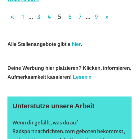
Seitennummerierung
VORHERIGE
NÄCHSTE
«
1
3
4
5
6
7
9
»
…
…
BEITRÄGE
BEITRÄGE
der
Beiträge
.
Alle Stellenangebote gibt's
hier
Deine Werbung hier platzieren? Klicken, informieren,
Aufmerksamkeit kassieren!
Lesen »
Unterstütze unsere Arbeit
Wenn dir gefällt, was du auf
Radsportnachrichten.com geboten bekommst,