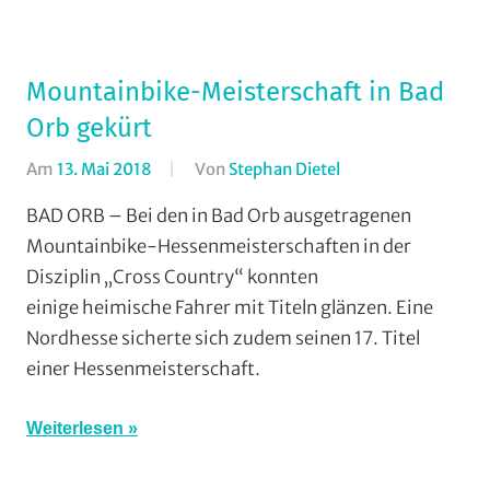
Vereine
Mountainbike-Meisterschaft in Bad
Orb gekürt
Am
13. Mai 2018
Von
Stephan Dietel
In
Cross
BAD ORB – Bei den in Bad Orb ausgetragenen
Country
,
Mountainbike-Hessenmeisterschaften in der
Mountainbike
,
Disziplin „Cross Country“ konnten
RSC
einige heimische Fahrer mit Titeln glänzen. Eine
Grünberg
,
Nordhesse sicherte sich zudem seinen 17. Titel
RSG
einer Hessenmeisterschaft.
Gießen
und
Wieseck
,
Weiterlesen
TGV
Schotten
,