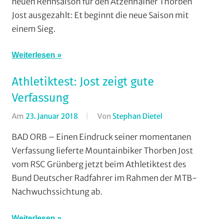
neuen Rennsaison für den Atzenhainer Thorben
Grünberg
,
Jost ausgezahlt: Et beginnt die neue Saison mit
RSG
einem Sieg.
Gießen
und
Wieseck
,
Weiterlesen
Vereine
Athletiktest: Jost zeigt gute
Verfassung
Am
23. Januar 2018
Von
Stephan Dietel
In
Cross
BAD ORB – Einen Eindruck seiner momentanen
Country
,
Verfassung lieferte Mountainbiker Thorben Jost
Mountainbike
,
vom RSC Grünberg jetzt beim Athletiktest des
RSC
Bund Deutscher Radfahrer im Rahmen der MTB-
Grünberg
,
Nachwuchssichtung ab.
Vereine
Weiterlesen