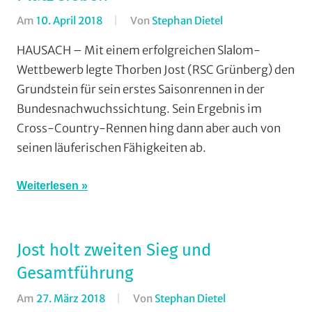
Gießen-
Am
10. April 2018
Von
Stephan Dietel
In
Kleinlinden
,
Cross
HAUSACH – Mit einem erfolgreichen Slalom-
Strasse
,
Country
,
Wettbewerb legte Thorben Jost (RSC Grünberg) den
Vereine
Mountainbike
,
Grundstein für sein erstes Saisonrennen in der
RSC
Bundesnachwuchssichtung. Sein Ergebnis im
Grünberg
,
Cross-Country-Rennen hing dann aber auch von
Vereine
seinen läuferischen Fähigkeiten ab.
Weiterlesen
Jost holt zweiten Sieg und
Gesamtführung
Am
27. März 2018
Von
Stephan Dietel
In