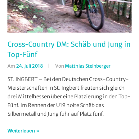
Strasse
,
Vereine
Cross-Country DM: Schäb und Jung in
Top-Fünf
Am
24. Juli 2018
Von
Matthias Steinberger
In
Cross
ST. INGBERT – Bei den Deutschen Cross-Country-
Country
,
Meisterschaften in St. Ingbert freuten sich gleich
RSC
drei Mittelhessen über eine Platzierung in den Top-
Grünberg
,
Fünf. Im Rennen der U19 holte Schäb das
RSG
Silbermetall und Jung fuhr auf Platz fünf.
Gießen
und
Wieseck
,
Weiterlesen
TGV