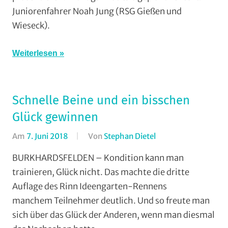
Juniorenfahrer Noah Jung (RSG Gießen und
RSG
Wieseck).
Gießen
und
Wieseck
,
Weiterlesen
Vereine
Schnelle Beine und ein bisschen
Glück gewinnen
Am
7. Juni 2018
Von
Stephan Dietel
In
Jedermann
,
BURKHARDSFELDEN – Kondition kann man
Radsportbezirk
trainieren, Glück nicht. Das machte die dritte
Lahn
,
Auflage des Rinn Ideengarten-Rennens
RSC
manchem Teilnehmer deutlich. Und so freute man
Grünberg
,
sich über das Glück der Anderen, wenn man diesmal
RSG