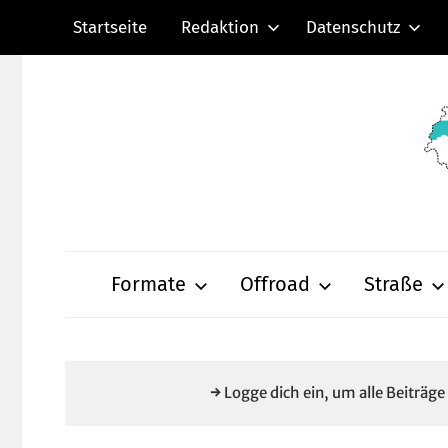
Zum
Startseite
Redaktion
Datenschutz
Inhalt
springen
Radsportnachric
aus
Formate
Offroad
Straße
Mittelhessen
→ Logge dich ein, um alle Beiträg