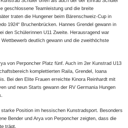
 Kunstrad Schüler offen als auch der 6er Einrad Schüler
ie geschlossene Teamleistung und die breite
äter traten die Hungener beim Bärenschweiz-Cup in
pedo 1924“ Bruchenbrücken. Hannes Grendel gewann in
bei den Schülerinnen U11 Zweite. Herausragend war
n Wettbewerb deutlich gewann und die zweithöchste
rya von Perponcher Platz fünf. Auch im 2er Kunstrad U13
haftsbereich komplettierten Raila, Grendel, Ioana
s. Bei den Elite Frauen erreichte Kinora Reinhardt mit
tiven und neun Starts gewann der RV Germania Hungen
.
e starke Position im hessischen Kunstradsport. Besonders
ne Bender und Arya von Perponcher zeigten, dass die
e trägt.