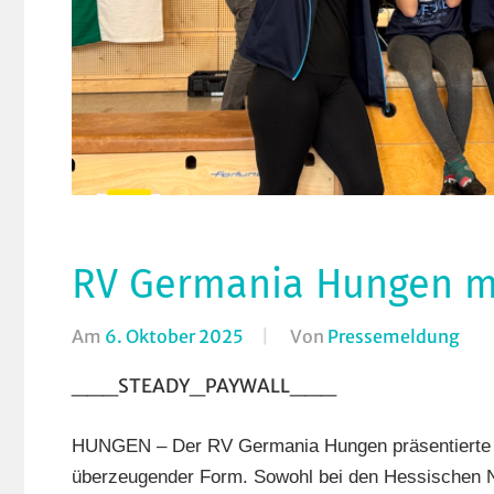
RV Germania Hungen mit
Am
6. Oktober 2025
Von
Pressemeldung
In
Hal
___STEADY_PAYWALL___
Hun
Kun
HUNGEN – Der RV Germania Hungen präsentierte si
Ort
überzeugender Form. Sowohl bei den Hessischen 
RV