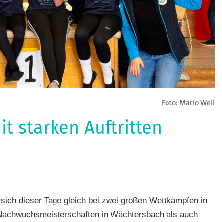
Foto: Mario Weil
 starken Auftritten
le
,
gen
,
stradsport
,
ch dieser Tage gleich bei zwei großen Wettkämpfen in
e
,
Nachwuchsmeisterschaften in Wächtersbach als auch
G