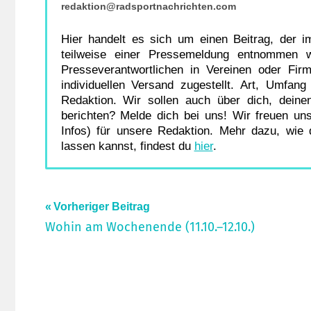
redaktion@radsportnachrichten.com
Hier handelt es sich um einen Beitrag, der 
teilweise einer Pressemeldung entnommen 
Presseverantwortlichen in Vereinen oder Firm
individuellen Versand zugestellt. Art, Umfan
Redaktion. Wir sollen auch über dich, deine
berichten? Melde dich bei uns! Wir freuen un
Infos) für unsere Redaktion. Mehr dazu, wi
lassen kannst, findest du
hier
.
Beitragsnavigation
Schlagwörter:
Vorheriger Beitrag
Wohin am Wochenende (11.10.–12.10.)
Bärenschweiz-
Cup
,
Hessenmeisterschaft
,
Hungen
,
Mittelhessen
,