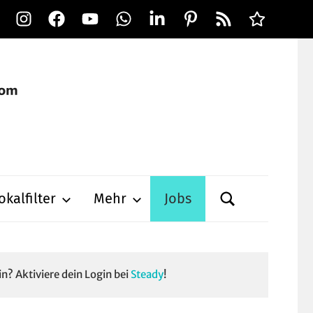
Instagram
Facebook
YouTube
WhatsApp
LinkedIn
Pinterest
RSS-
Alle
Feed
Ausspielwe
okalfilter
Mehr
Jobs
in? Aktiviere dein Login bei
Steady
!