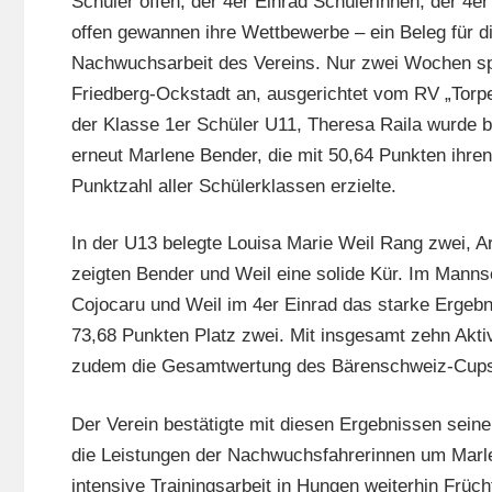
Schüler offen, der 4er Einrad Schülerinnen, der 4er
offen gewannen ihre Wettbewerbe – ein Beleg für d
Nachwuchsarbeit des Vereins. Nur zwei Wochen sp
Friedberg-Ockstadt an, ausgerichtet vom RV „Tor
der Klasse 1er Schüler U11, Theresa Raila wurde 
erneut Marlene Bender, die mit 50,64 Punkten ihre
Punktzahl aller Schülerklassen erzielte.
In der U13 belegte Louisa Marie Weil Rang zwei, A
zeigten Bender und Weil eine solide Kür. Im Mannsc
Cojocaru und Weil im 4er Einrad das starke Ergebni
73,68 Punkten Platz zwei. Mit insgesamt zehn Ak
zudem die Gesamtwertung des Bärenschweiz-Cups
Der Verein bestätigte mit diesen Ergebnissen sein
die Leistungen der Nachwuchsfahrerinnen um Marle
intensive Trainingsarbeit in Hungen weiterhin Frücht