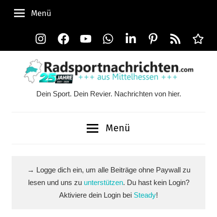
Zum
Menü
Inhalt
springen
Instagram
Facebook
YouTube
WhatsApp
LinkedIn
Pinterest
RSS-
Alle
Feed
Ausspi
Dein Sport. Dein Revier. Nachrichten von hier.
Radsportnachrichten.c
aus
Menü
Mittelhessen
→ Logge dich ein, um alle Beiträge ohne Paywall zu
lesen und uns zu
unterstützen
. Du hast kein Login?
Aktiviere dein Login bei
Steady
!