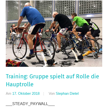
Training: Gruppe spielt auf Rolle die
Hauptrolle
Am
17. Oktober 2018
Von
Stephan Dietel
In
Jedermann
,
___STEADY_PAYWALL___
Ratgeber
,