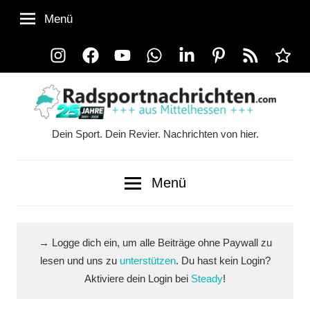
Zum
Menü
Inhalt
springen
Instagram
Facebook
YouTube
WhatsApp
LinkedIn
Pinterest
RSS-
Alle
Feed
Ausspi
Dein Sport. Dein Revier. Nachrichten von hier.
Radsportnachrichten.co
aus
Menü
Mittelhessen
→ Logge dich ein, um alle Beiträge ohne Paywall zu
lesen und uns zu
unterstützen
. Du hast kein Login?
Aktiviere dein Login bei
Steady
!