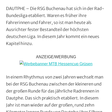
Rundstrecke
,
DAUTPHE – Die RSG Buchenau hat sich in der Rad-
Strasse
,
Bundesliga etabliert. Waren es früher ihre
Vereine
Fahrerinnen und Fahrer, so ist man heute als
Ausrichter fester Bestandteil der höchsten
deutschen Liga. In diesem Jahr kommt ein neues
Kapitel hinzu.
ANZEIGE/WERBUNG
In einem Rhythmus von zwei Jahren wechselt man
bei der RSG Buchenau zwischen der kleineren und
der großen Runde für das jährliche Radrennen in
Dautphe. Das sich praktisch etabliert. In diesem
Jahr ist man wieder auf der großen, rund zehn