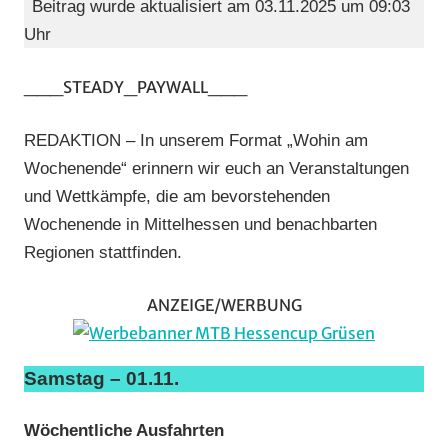
Beitrag wurde aktualisiert am 03.11.2025 um 09:03
am
Uhr
Wochen
(WaW)
___STEADY_PAYWALL___
/
Veranst
REDAKTION – In unserem Format „Wohin am
Wochenende“ erinnern wir euch an Veranstaltungen
und Wettkämpfe, die am bevorstehenden
Wochenende in Mittelhessen und benachbarten
Regionen stattfinden.
ANZEIGE/WERBUNG
Samstag – 01.11.
Wöchentliche Ausfahrten