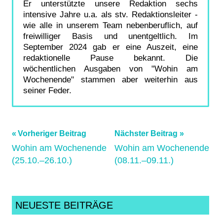
Er unterstützte unsere Redaktion sechs
intensive Jahre u.a. als stv. Redaktionsleiter -
wie alle in unserem Team nebenberuflich, auf
freiwilliger Basis und unentgeltlich. Im
September 2024 gab er eine Auszeit, eine
redaktionelle Pause bekannt. Die
wöchentlichen Ausgaben von "Wohin am
Wochenende" stammen aber weiterhin aus
seiner Feder.
Beitragsnavigation
Schlagwörter:
Vorheriger Beitrag
Nächster Beitrag
biketreff
,
Wohin am Wochenende
Wohin am Wochenende
(25.10.–26.10.)
(08.11.–09.11.)
criticalmass
,
Cycling
,
ecycling
,
frankfurt
,
NEUESTE BEITRÄGE
GermanCycling
,