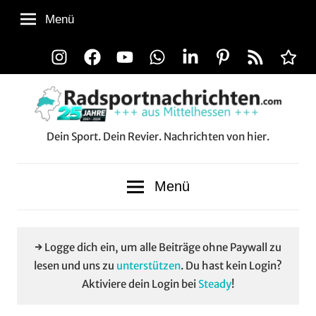
Zum
Menü
Inhalt
springen
Instagram
Facebook
YouTube
WhatsApp
LinkedIn
Pinterest
RSS-
Alle
Feed
Aussp
Dein Sport. Dein Revier. Nachrichten von hier.
Radsportnachrichten.co
aus
Menü
Mittelhessen
→ Logge dich ein, um alle Beiträge ohne Paywall zu
lesen und uns zu
unterstützen
. Du hast kein Login?
Aktiviere dein Login bei
Steady
!