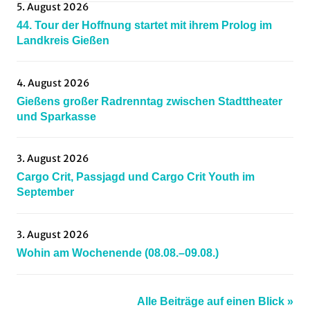
5. August 2026
gravel
,
44. Tour der Hoffnung startet mit ihrem Prolog im
hessenradsport
,
Landkreis Gießen
Mittelhessen
,
Mountainbiking
,
4. August 2026
Radsportnachrichten
,
Gießens großer Radrenntag zwischen Stadttheater
rscgrünberg
,
und Sparkasse
rsvmarburg
,
skylinecyclingsociety
,
3. August 2026
thegravelclub
,
Cargo Crit, Passjagd und Cargo Crit Youth im
tvhomberg
,
September
vcdarmstadt
,
vcfrankfurt
,
3. August 2026
vrtf
,
Wohin am Wochenende (08.08.–09.08.)
waw
,
WohinAmWochenende
Alle Beiträge auf einen Blick »