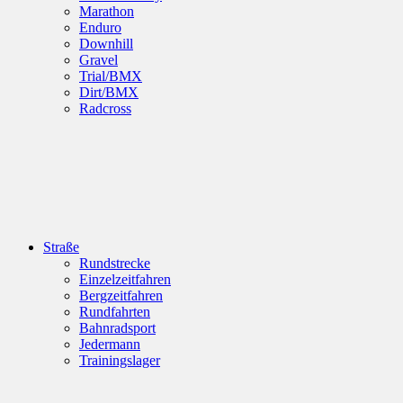
Marathon
Enduro
Downhill
Gravel
Trial/BMX
Dirt/BMX
Radcross
Straße
Rundstrecke
Einzelzeitfahren
Bergzeitfahren
Rundfahrten
Bahnradsport
Jedermann
Trainingslager