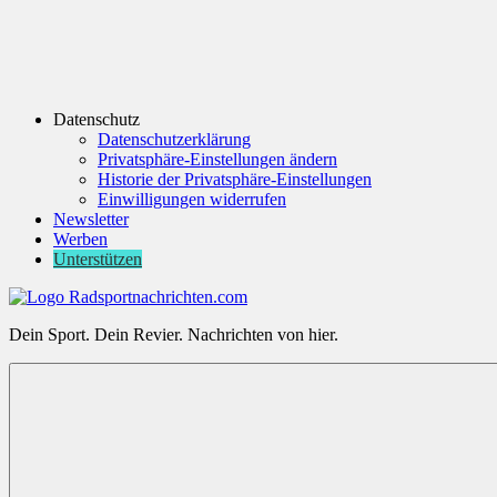
Datenschutz
Datenschutzerklärung
Privatsphäre-Einstellungen ändern
Historie der Privatsphäre-Einstellungen
Einwilligungen widerrufen
Newsletter
Werben
Unterstützen
Radsportnachrichten.com
Dein Sport. Dein Revier. Nachrichten von hier.
aus
Mittelhessen