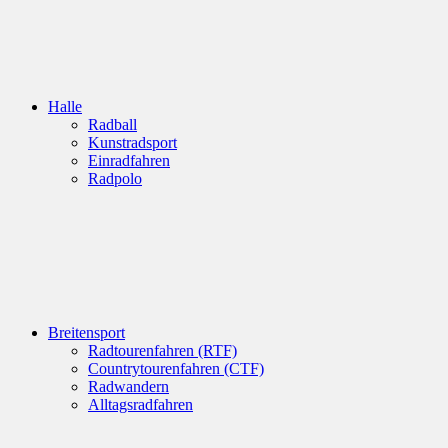
Halle
Radball
Kunstradsport
Einradfahren
Radpolo
Breitensport
Radtourenfahren (RTF)
Countrytourenfahren (CTF)
Radwandern
Alltagsradfahren