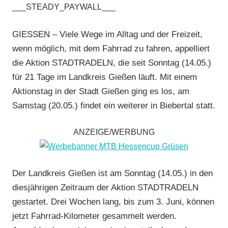
___STEADY_PAYWALL___
Gießen
,
Alltagsradfahren
,
GIESSEN – Viele Wege im Alltag und der Freizeit,
Breitensport
,
wenn möglich, mit dem Fahrrad zu fahren, appelliert
Mit
die Aktion STADTRADELN, die seit Sonntag (14.05.)
Fotos
,
für 21 Tage im Landkreis Gießen läuft. Mit einem
Mit
Aktionstag in der Stadt Gießen ging es los, am
Video
,
Multimedia
,
Samstag (20.05.) findet ein weiterer in Biebertal statt.
RSG
Gießen
ANZEIGE/WERBUNG
und
Wieseck
,
Vereine
Der Landkreis Gießen ist am Sonntag (14.05.) in den
diesjährigen Zeitraum der Aktion STADTRADELN
gestartet. Drei Wochen lang, bis zum 3. Juni, können
jetzt Fahrrad-Kilometer gesammelt werden.