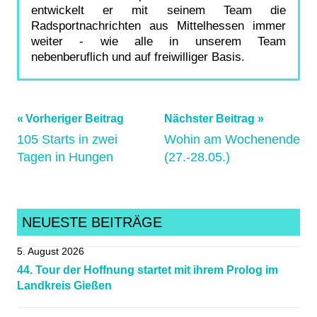
entwickelt er mit seinem Team die
Radsportnachrichten aus Mittelhessen immer
weiter - wie alle in unserem Team
nebenberuflich und auf freiwilliger Basis.
Beitragsnavigation
Schlagwörter:
Vorheriger Beitrag
Nächster Beitrag
105 Starts in zwei
Wohin am Wochenende
archiv_010424
,
Tagen in Hungen
(27.-28.05.)
archiv-
link_260523
,
Biebertal
,
Fahrrad
,
NEUESTE BEITRÄGE
Gießen
,
5. August 2026
Klimaschutz
,
44. Tour der Hoffnung startet mit ihrem Prolog im
LKGI
,
Landkreis Gießen
Stadtradeln
,
umweltschutz