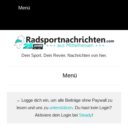
Zum
Menü
Inhalt
springen
Instagram
Facebook
YouTube
WhatsApp
LinkedIn
Pinterest
RSS-
Alle
Feed
Ausspi
Dein Sport. Dein Revier. Nachrichten von hier.
Radsportnachrichten.co
aus
Menü
Mittelhessen
→ Logge dich ein, um alle Beiträge ohne Paywall zu
lesen und uns zu
unterstützen
. Du hast kein Login?
Aktiviere dein Login bei
Steady
!